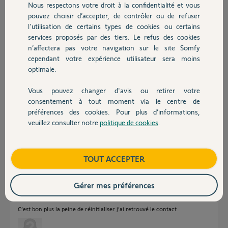
Nous respectons votre droit à la confidentialité et vous
moyen de connaître les
Chauffage
pouvez choisir d’accepter, de contrôler ou de refuser
coordonnés de l’ancien
l'utilisation de certains types de cookies ou certains
utilisateur ...
pouvez vous supprimer le
services proposés par des tiers. Le refus des cookies
Autres produits
précédent compte afin
n’affectera pas votre navigation sur le site Somfy
que je puisse activer le
cependant votre expérience utilisateur sera moins
miens ?
optimale.
Pin 1213-2442-8706
Merci
Vous pouvez changer d'avis ou retirer votre
Devis avec un pro
consentement à tout moment via le centre de
préférences des cookies. Pour plus d’informations,
Barbara W.
il y a plus de 7 ans
veuillez consulter notre
politique de cookies
.
Contact
Participer au fil de discussion
Boutique
TOUT ACCEPTER
Réponses
Gérer mes préférences
C’est bon plus la peine de réinitialiser j’ai retrouvé le contact .