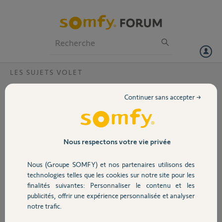
Particuliers
Professionnels
Forum
LES SUJETS VOLET
Volet
Réinitialiser TaHoma occasion
Continuer sans accepter →
Bonjour,
Portail
J’ai acheté une box
TaHoma d’occasion sur
Internet, client non
Garage
Nous respectons votre vie privée
satisfait du la revente.
Malheureusement je n’ai
Nous (Groupe SOMFY) et nos partenaires utilisons des
pas moyen de créer un
Sécurité
technologies telles que les cookies sur notre site pour les
compte à mon nom
finalités suivantes: Personnaliser le contenu et les
étant donné que
publicités, offrir une expérience personnalisée et analyser
l’adresse mail de l’ancien
Domotique
notre trafic.
utilisateur n’a pas été
supprimée... je n’ai pas