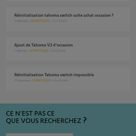
réinitialisation tahoma switch suite achat occasion ?
2
réponses
DOMOTIQUE
il y a 3 mois
Ajout de Tahoma V2 d'occasion
1
réponse
DOMOTIQUE
il y a 3 mois
Réinitialisation Tahoma switch impossible
33
réponses
DOMOTIQUE
il y a 4 mois
CE N'EST PAS CE
QUE VOUS RECHERCHEZ