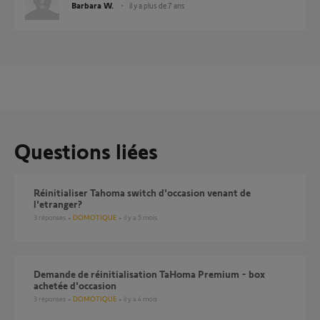
Barbara W.
il y a plus de 7 ans
Questions liées
Réinitialiser Tahoma switch d'occasion venant de
l'etranger?
3
réponses
DOMOTIQUE
il y a 5 mois
Demande de réinitialisation TaHoma Premium - box
achetée d'occasion
3
réponses
DOMOTIQUE
il y a 4 mois