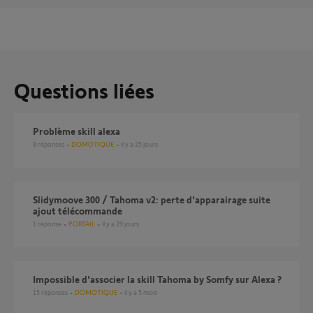
Questions liées
Problème skill alexa
8
réponses
DOMOTIQUE
il y a 25 jours
Slidymoove 300 / Tahoma v2: perte d'apparairage suite
ajout télécommande
1
réponse
PORTAIL
il y a 29 jours
Impossible d'associer la skill Tahoma by Somfy sur Alexa ?
15
réponses
DOMOTIQUE
il y a 5 mois