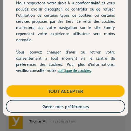
Nous respectons votre droit à la confidentialité et vous
l'appareil xyz, ne prend pas en charge cette commande
Chauffage
pouvez choisir d’accepter, de contrôler ou de refuser
l'utilisation de certains types de cookies ou certains
Luc F.
services proposés par des tiers. Le refus des cookies
Autres produits
il y a plus de 7 ans
n’affectera pas votre navigation sur le site Somfy
Participer au fil de discussion
cependant votre expérience utilisateur sera moins
optimale.
Vous pouvez changer d'avis ou retirer votre
Devis avec un pro
consentement à tout moment via le centre de
préférences des cookies. Pour plus d’informations,
Bonjour Luc,
veuillez consulter notre
politique de cookies
.
Contact
Pour que ça fonctionne via les skills, il faut prononcer la phrase : "Alexa
allume nom du scénario
" donc par exemple si votre scénario s'appelle
"Fermeture Volet Véranda", il faudra prononcer la phrase : Alexa allume
fermeture volet véranda". La tournure n'est pas très correcte et c'est
Boutique
TOUT ACCEPTER
pour cette raison qu'il est bien plus pratique d'utiliser les skills où vous
choisissez vous-même les phrases à prononcer.
Gérer mes préférences
Bonne journée,
Thomas M.
il y a plus de 7 ans