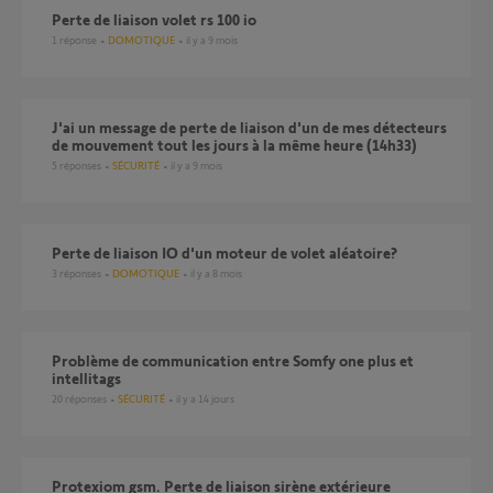
Perte de liaison volet rs 100 io
1
réponse
DOMOTIQUE
il y a 9 mois
J'ai un message de perte de liaison d'un de mes détecteurs
de mouvement tout les jours à la même heure (14h33)
5
réponses
SÉCURITÉ
il y a 9 mois
perte de liaison IO d'un moteur de volet aléatoire?
3
réponses
DOMOTIQUE
il y a 8 mois
Problème de communication entre Somfy one plus et
intellitags
20
réponses
SÉCURITÉ
il y a 14 jours
Protexiom gsm. Perte de liaison sirène extérieure