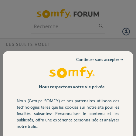
Particuliers
Professionnels
Forum
LES SUJETS VOLET
Volet
Perte de liaison connexxoon
Continuer sans accepter →
Bonjour,
Portail
Voilà deux jours que ma connexxoon
dysfonctionne.
Garage
Nous respectons votre vie privée
Hier dans la nuit sans pour autant être chez
moi je cherche à vérifier que mes volets
Nous (Groupe SOMFY) et nos partenaires utilisons des
sont bien fermé depuis l'appli. Cependant
Sécurité
technologies telles que les cookies sur notre site pour les
une fois sur l'application tout les volets sont
finalités suivantes: Personnaliser le contenu et les
en perte de connection "équipement hors
publicités, offrir une expérience personnalisée et analyser
de porté radio. Veuillez vous assurer qu'il est
Domotique
notre trafic.
bien sous tension", je test quand même et
effectivement rien ne répond.