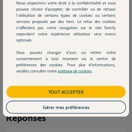
En rentrant chez moi je débranche et
Nous respectons votre droit à la confidentialité et vous
Chauffage
rebranche la connexxoon et c'est reparti.
pouvez choisir d’accepter, de contrôler ou de refuser
Sauf que rebelote, hier soir tout se ferme bien avec la programmation
l'utilisation de certains types de cookies ou certains
prévue mais dans la nuit même chose, obligé d'éteindre rallumer la
services proposés par des tiers. Le refus des cookies
Autres produits
box ce matin pour que ça reparte.
n’affectera pas votre navigation sur le site Somfy
A coter de sa les volets fonctionne avec la télécommande centralisée
cependant votre expérience utilisateur sera moins
et l'indépendante.
optimale.
Une solution car c'est pas cool quand on est pas sir place.
Vous pouvez changer d'avis ou retirer votre
Devis avec un pro
consentement à tout moment via le centre de
En photo je met ce que me dit l'appli sachant qu'elle dit ça pour
préférences des cookies. Pour plus d’informations,
chaque volet.
veuillez consulter notre
politique de cookies
.
Contact
Kevin D.
il y a plus de 7 ans
Boutique
Participer au fil de discussion
TOUT ACCEPTER
Gérer mes préférences
Réponses