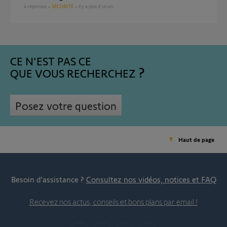
4
réponses
SÉCURITÉ
il y a plus d'un an
CE N'EST PAS CE
QUE VOUS RECHERCHEZ
Posez votre question
Haut de page
Besoin d’assistance ?
Consultez nos vidéos, notices et FAQ
Recevez nos actus, conseils et bons plans par email !