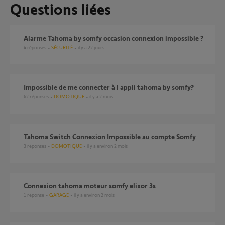
Questions liées
Alarme Tahoma by somfy occasion connexion impossible ?
4
réponses
SÉCURITÉ
il y a 22 jours
Impossible de me connecter à l appli tahoma by somfy?
62
réponses
DOMOTIQUE
il y a 2 mois
Tahoma Switch Connexion Impossible au compte Somfy
3
réponses
DOMOTIQUE
il y a environ 2 mois
Connexion tahoma moteur somfy elixor 3s
1
réponse
GARAGE
il y a environ 2 mois