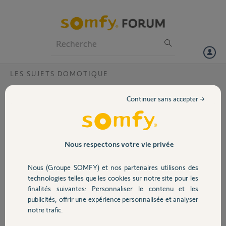
Particuliers
Professionnels
Forum
LES SUJETS DOMOTIQUE
Volet
Tahoma - imposible de se connecter à
Continuer sans accepter →
Somfy Connect
Portail
Bonjour,
Depuis quelque jour je n'arrive plus à me connecter sur la page web
Garage
Nous respectons votre vie privée
Somfy connect.
Une fois que je saisi mes identifiants, j'ai le message "Vous êtes
Nous (Groupe SOMFY) et nos partenaires utilisons des
redirigé vers l'interface TaHoma" mais il ne se passe rien.
Sécurité
technologies telles que les cookies sur notre site pour les
finalités suivantes: Personnaliser le contenu et les
Merci par avance
publicités, offrir une expérience personnalisée et analyser
Domotique
notre trafic.
Samuel
il y a plus de 7 ans