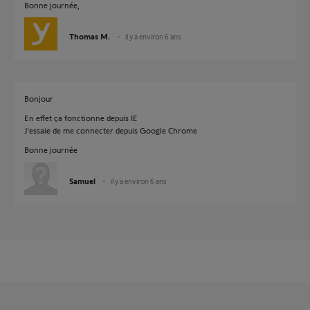
Bonne journée,
Thomas M.
il y a environ 6 ans
Bonjour
En effet ça fonctionne depuis IE
J'essaie de me connecter depuis Google Chrome
Bonne journée
Samuel
il y a environ 6 ans