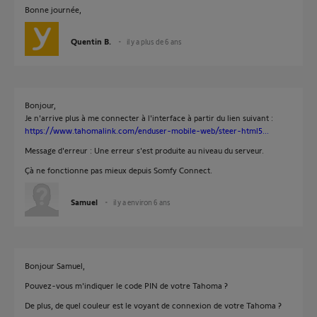
Bonne journée,
Quentin B.
il y a plus de 6 ans
Bonjour,
Je n'arrive plus à me connecter à l'interface à partir du lien suivant :
https://www.tahomalink.com/enduser-mobile-web/steer-html5...
Message d'erreur : Une erreur s'est produite au niveau du serveur.
Çà ne fonctionne pas mieux depuis Somfy Connect.
Samuel
il y a environ 6 ans
Bonjour Samuel,
Pouvez-vous m'indiquer le code PIN de votre Tahoma ?
De plus, de quel couleur est le voyant de connexion de votre Tahoma ?