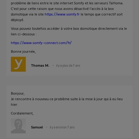
problème de liens entre le site internet Somfy et les serveurs TaHoma.
C'est pour cette raison que nous avons désactivé l'accès à la box
domotique via le site
https://www.somfy.fr
le temps que correctif soit
déployé.
Vous pouvez toutefois accéder à votre box domotique directement via le
lien ci-dessous :
https://www.somfy-connect.com/fr/
Bonne journée,
Thomas M.
il y a plus de 7 ans
Bonjour,
Je rencontre à nouveau ce problème suite à la mise à jour qui à eu lieu
hier.
Cordialement,
Samuel
il y a environ 7 ans