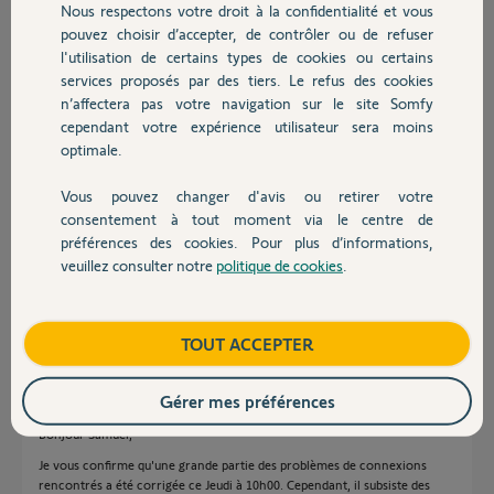
Nous respectons votre droit à la confidentialité et vous
Chauffage
Participer au fil de discussion
pouvez choisir d’accepter, de contrôler ou de refuser
l'utilisation de certains types de cookies ou certains
services proposés par des tiers. Le refus des cookies
Autres produits
n’affectera pas votre navigation sur le site Somfy
Réponses
cependant votre expérience utilisateur sera moins
optimale.
Bonjour Samuel,
Vous pouvez changer d'avis ou retirer votre
Devis avec un pro
Je vous confirme que nous avons bien identifié le défaut depuis hier midi
consentement à tout moment via le centre de
et que nos équipes travaillent actuellement sur le problème afin de
préférences des cookies. Pour plus d’informations,
déployer un correctif le plus rapidement possible.
veuillez consulter notre
politique de cookies
.
Contact
Bonne journée,
Thomas M.
il y a plus de 7 ans
Boutique
TOUT ACCEPTER
Gérer mes préférences
Bonjour Samuel,
Je vous confirme qu'une grande partie des problèmes de connexions
rencontrés a été corrigée ce Jeudi à 10h00. Cependant, il subsiste des