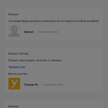
Bonjour
J'ai essayé depuis plusieurs ordinateurs et j'ai toujours le même problème.
Samuel
il y a environ 7 ans
Bonjour Samuel,
Pouvez-vous essayer via le lien ci-dessous :
TaHoma Link
Bonne journée,
Thomas M.
il y a environ 7 ans
Bonjour,