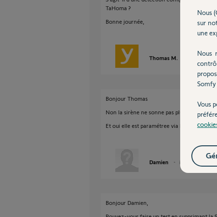
TaHoma ?
Nous (
Bonne journée,
sur not
une exp
Nous r
Thomas M.
il y a plus de 
contrô
propos
Somfy 
Bonjour Thomas
Vous p
Non la sirène ne sonne pas plus fort au bout
préfér
cookie
Et oui elle est paramétree via l onglet sécuri
Gér
Damien
il y a plus de 7 ans
Bonjour Damien,
Pouvez-vous faire un test en supprimant la 