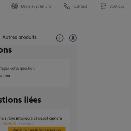
Devis avec un pro
Contact
Boutique
Autres produits
ons
tager cette question
primer
tions liées
me sirène intérieure et clapet caméra
SÉCURITÉ
il y a 9 jours
s
Participer au fil de discussion