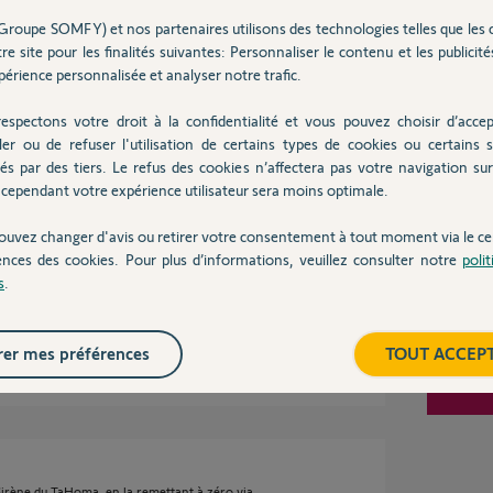
Groupe SOMFY) et nos partenaires utilisons des technologies telles que les 
Inter
re site pour les finalités suivantes: Personnaliser le contenu et les publicités
érience personnalisée et analyser notre trafic.
espectons votre droit à la confidentialité et vous pouvez choisir d’accep
7 ans
ler ou de refuser l'utilisation de certains types de cookies ou certains s
és par des tiers. Le refus des cookies n’affectera pas votre navigation sur 
cependant votre expérience utilisateur sera moins optimale.
ouvez changer d'avis ou retirer votre consentement à tout moment via le ce
 de 30 secondes .
ences des cookies. Pour plus d’informations, veuillez consulter notre
poli
s
.
té
er mes préférences
TOUT ACCEP
Sirène du TaHoma, en la remettant à zéro via