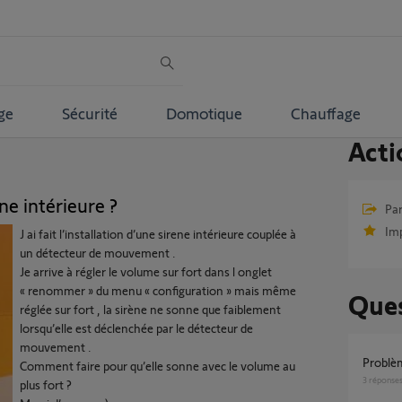
ge
Sécurité
Domotique
Chauffage
Acti
e intérieure ?
Par
Im
J ai fait l’installation d’une sirene intérieure couplée à
un détecteur de mouvement .
Je arrive à régler le volume sur fort dans l onglet
« renommer » du menu « configuration » mais même
Ques
réglée sur fort , la sirène ne sonne que faiblement
lorsqu’elle est déclenchée par le détecteur de
mouvement .
Problè
Comment faire pour qu’elle sonne avec le volume au
3
réponse
plus fort ?