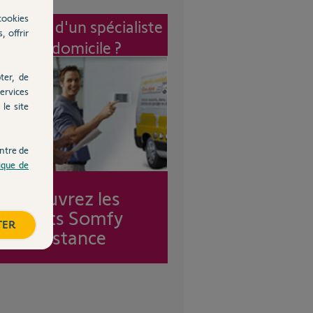
cookies
vention d'un spécialiste
, offrir
à mon domicile ?
ter, de
ervices
le site
ntre de
tique de
Découvrez les
forfaits Somfy
TER
Assistance