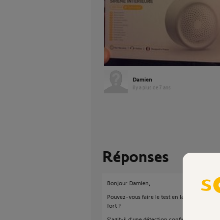
Damien
il y a plus de 7 ans
Réponses
Bonjour Damien,
Pouvez-vous faire le test en laissant sonner l
fort ?
S'agit-il d'une détection configuré dans l'o