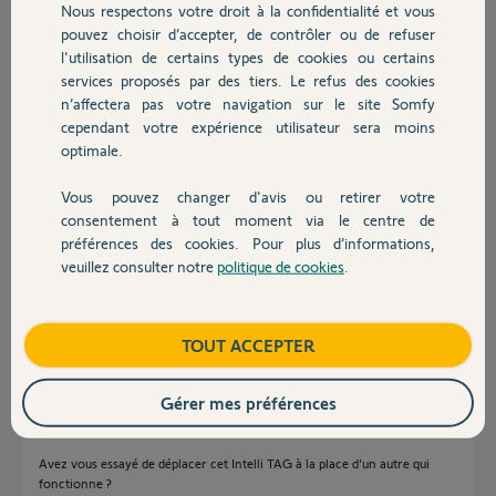
Nous respectons votre droit à la confidentialité et vous
Chauffage
pouvez choisir d’accepter, de contrôler ou de refuser
l'utilisation de certains types de cookies ou certains
Réponses
services proposés par des tiers. Le refus des cookies
Autres produits
n’affectera pas votre navigation sur le site Somfy
cependant votre expérience utilisateur sera moins
Bonjour Yann,
optimale.
Pourriez vous indiquer le type de votre alarme et du détecteur.
Vous pouvez changer d'avis ou retirer votre
Devis avec un pro
Sylvain C.
il y a plus de 7 ans
consentement à tout moment via le centre de
préférences des cookies. Pour plus d’informations,
veuillez consulter notre
politique de cookies
.
Contact
Home Alarm et détecteur Intelli TAG
Boutique
TOUT ACCEPTER
yann
il y a plus de 7 ans
Gérer mes préférences
Avez vous essayé de déplacer cet Intelli TAG à la place d'un autre qui
fonctionne ?