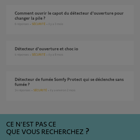
comment ouvrir le capot du détecteur d'ouverture pour
changer la pile ?
6
réponses
SÉCURITÉ
il y a 3 mois
Détecteur d'ouverture et choc io
4
réponses
SÉCURITÉ
il y a 8 mois
Détecteur de fumée Somfy Protect qui se déclenche sans
fumée ?
14
réponses
SÉCURITÉ
il y a environ 2 mois
CE N'EST PAS CE
QUE VOUS RECHERCHEZ