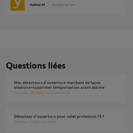
Halima M.
il y a plus de 7 ans
Questions liées
Mes détecteurs d'ouverture marchent de façon
aléatoire+supprimer temporisation avant alarme
2
réponses
SÉCURITÉ
il y a environ 2 mois
détecteur d'ouverture pour volet protexiom 75 ?
6
réponses
VOLET
il y a 2 mois