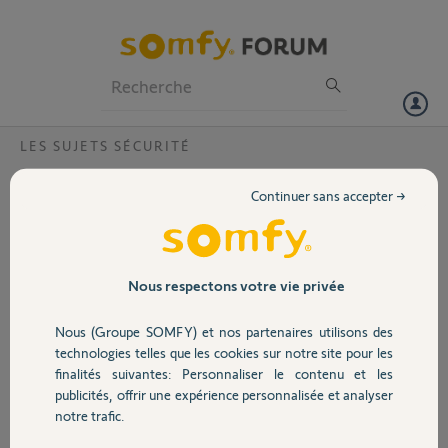
Particuliers
Professionnels
Forum
LES SUJETS SÉCURITÉ
Volet
détecteur d'ouverture en panne
Continuer sans accepter →
bonjour,
Portail
je viens d'installer mes détecteurs d'ouverture aux fenêtres. Or un
détecteur ne cesse de faire déclencher l'alarme, signalant une
intrusion, alors que tout est en ordre (de jour comme de nuit) c'est
Garage
Nous respectons votre vie privée
toujours le même.
Merci de m'indiquer la procédure à suivre pour remédier à ce
Nous (Groupe SOMFY) et nos partenaires utilisons des
dysfonctionnement.
Sécurité
technologies telles que les cookies sur notre site pour les
finalités suivantes: Personnaliser le contenu et les
yann
publicités, offrir une expérience personnalisée et analyser
Domotique
il y a plus de 7 ans
notre trafic.
Participer au fil de discussion