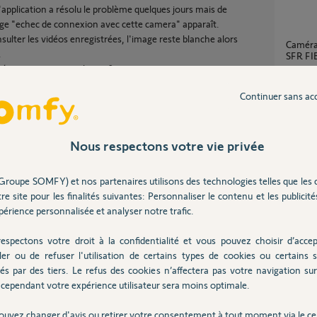
l'application a résolu le problème quelques jours mais de
e "echec de connexion avec cette camera" apparaît.
sulter les vidéos enregistrées, l'image reste blanche alors
Caméras OC100 BOX SFR ADSL compatible
.
SFR FI
révu ou une autre solution ?
11
répons
Continuer sans ac
camer
3
réponse
Nous respectons votre vie privée
Groupe SOMFY) et nos partenaires utilisons des technologies telles que les 
Camera OC100 voyant rouge clignote en
re site pour les finalités suivantes: Personnaliser le contenu et les publicités
Partager cette question
perman
érience personnalisée et analyser notre trafic.
1
réponse
Participer au fil de discussion
espectons votre droit à la confidentialité et vous pouvez choisir d’accep
ler ou de refuser l'utilisation de certains types de cookies ou certains s
Plus de notification visidom iPhone camera
és par des tiers. Le refus des cookies n’affectera pas votre navigation sur 
OC100
cependant votre expérience utilisateur sera moins optimale.
3
réponse
améra afin de s'assurer qu'il ne s'agit pas
ouvez changer d'avis ou retirer votre consentement à tout moment via le ce