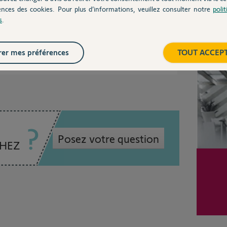
este-t-il identique ?
ences des cookies. Pour plus d’informations, veuillez consulter notre
poli
s
.
Inter
er mes préférences
TOUT ACCEP
 7 ans
Posez votre question
CHEZ