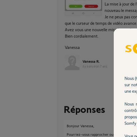
La mise à jour de 
nouveau le messag
Je ne peux pas con
que le curseur de temps de vidéo avance
Avez vous une nouvelle mise à jour de p
Bien cordialement.
Vanessa
Vanessa R.
il y a environ 7 ans
Nous (
sur not
une exp
Nous r
Réponses
contrô
propos
Somfy 
Bonjour Vanessa,
Pourriez-vous rapprocher ou déplacer votre c
Vous p