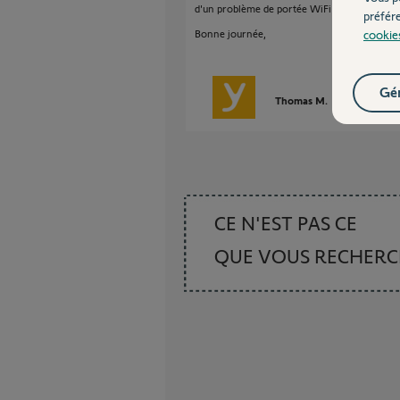
d'un problème de portée WiFi ? Le problème r
préfér
cookie
Bonne journée,
Gér
Thomas M.
il y a environ
CE N'EST PAS CE
QUE VOUS RECHER