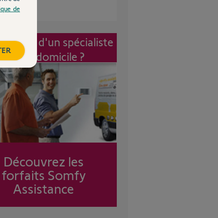
tique de
vention d'un spécialiste
TER
à mon domicile ?
Découvrez les
forfaits Somfy
Assistance