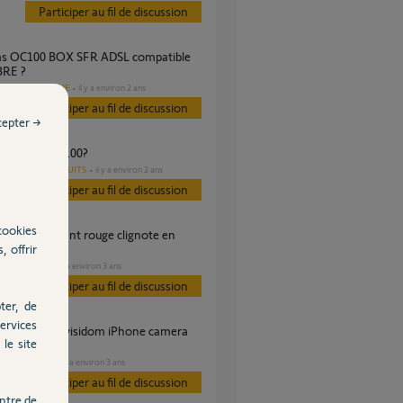
Participer au fil de discussion
BRE ?
DOMOTIQUE
il y a environ 2 ans
es
Participer au fil de discussion
cepter →
a visidom oc 100?
AUTRES PRODUITS
il y a environ 2 ans
s
Participer au fil de discussion
cookies
, offrir
ence?
SÉCURITÉ
il y a environ 3 ans
Participer au fil de discussion
ter, de
ervices
le site
SÉCURITÉ
il y a environ 3 ans
s
Participer au fil de discussion
ntre de