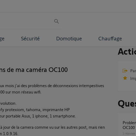
ge
Sécurité
Domotique
Chauffage
Acti
ns de ma caméra OC100
Par
Im
ux mois j'ai des problèmes de déconnexions intempestives
0 sur mon réseau wifi.
Ques
évolution.
mfy protexiom, tahoma, imprimante HP
teur portable Asus, 1 iphone, 1 smartphone.
probleme d'alimentation camera visidom
se à jour de la camera comme vu sur les autres post, mais rien
OC100 
n 1.0.9.16.
1
réponse