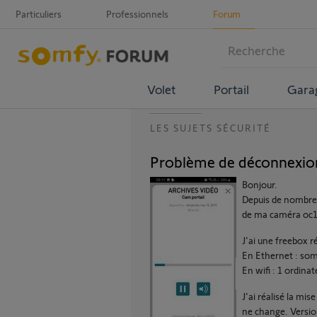
Particuliers
Professionnels
Forum
Volet
Portail
Gara
LES SUJETS SÉCURITÉ
Problème de déconnexio
Bonjour.
Depuis de nombre
de ma caméra oc10
J'ai une freebox r
En Ethernet : so
En wifi : 1 ordina
J'ai réalisé la mi
ne change. Versio