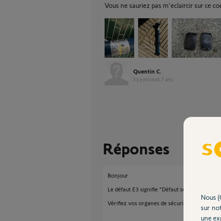
Vous ne sauriez pas m'eclaircir sur ce co
Quentin C.
il y a environ 7 ans
Réponses
Bonjour
Le défaut E3 signifie "Défaut sécurité ADMAP
Nous (
Vérifiez vos organes de sécurité. par exemple l
sur not
une exp