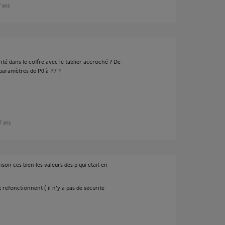
7 ans
nté dans le coffre avec le tablier accroché ? De
 paramètres de P0 à P7 ?
 7 ans
son ces bien les valeurs des p qui etait en
 refonctionnent ( il n'y a pas de securite