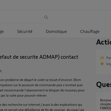
ge
Sécurité
Domotique
Chauffage
Acti
defaut de securite ADMAP) contact
Par
Im
r,
mon probleme de départ le volet se levait d'environ 30cm
Ques
impulsion sur le poussoir de commande puis s'arretait puis
ait recommande l'abaissement le bloquer de nouveau pour
 par la suite pour pouvoir relever.
Bonjour. Je souhaiterais remplacer mon
récept
e des recherche sur internet j'avais lu des explications qui
F880D
que ce serrait une défaillance de fin de coursse, du coup j'ais