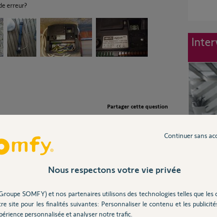
de erreur?
Inter
Partager cette question
Participer au fil de discussion
Continuer sans ac
Nous respectons votre vie privée
 (contact toujours ouvert)".
Groupe SOMFY) et nos partenaires utilisons des technologies telles que les 
es cellules, s'il y en a.
re site pour les finalités suivantes: Personnaliser le contenu et les publicités
érience personnalisée et analyser notre trafic.