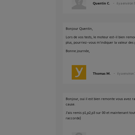
Quentin C.
il y a environ 
Bonjour Quentin,
Lors de vos tests, le moteur est-il bien remo
plus, pourriez-vous m'indiquer la valeur des
Bonne journée,
Thomas M.
il y a environ
Bonjour, oui il est bien remonte vous avez rai
cause.
J'ais remis p1,p2,p3 sur 00 et maintenant tout
raccorde)