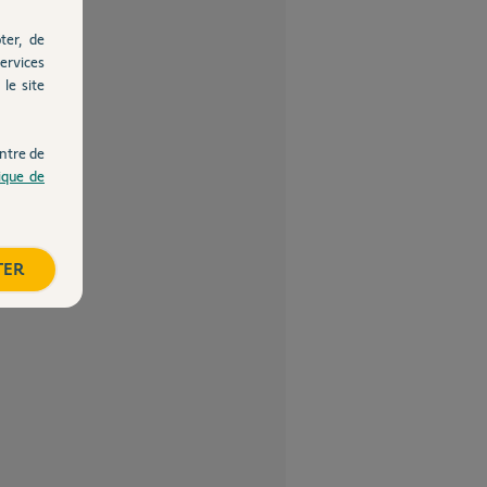
ter, de
ervices
le site
ntre de
tique de
TER