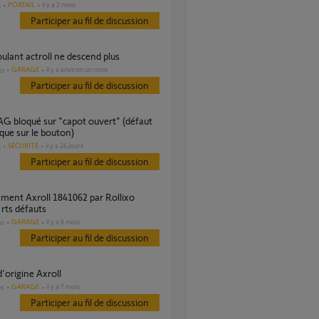
PORTAIL
il y a 2 mois
s
Participer au fil de discussion
roulant actroll ne descend plus
GARAGE
il y a environ un mois
es
Participer au fil de discussion
ue sur le bouton)
SÉCURITÉ
il y a 24 jours
s
Participer au fil de discussion
rts défauts
GARAGE
il y a 6 mois
es
Participer au fil de discussion
 d'origine Axroll
GARAGE
il y a 7 mois
es
Participer au fil de discussion