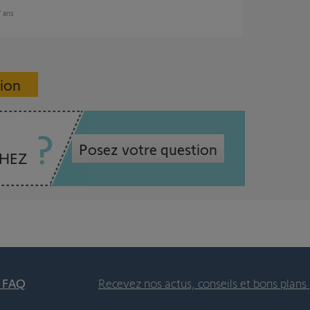
7 ans
sion
Posez votre question
CHEZ
t FAQ
Recevez nos actus, conseils et bons plans 