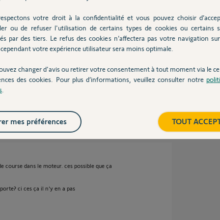
espectons votre droit à la confidentialité et vous pouvez choisir d’accep
n 7 ans
ler ou de refuser l'utilisation de certains types de cookies ou certains s
és par des tiers. Le refus des cookies n’affectera pas votre navigation sur 
cependant votre expérience utilisateur sera moins optimale.
ouvez changer d'avis ou retirer votre consentement à tout moment via le ce
ences des cookies. Pour plus d’informations, veuillez consulter notre
poli
s
.
ns
er mes préférences
TOUT ACCEP
n de course dans le moteur. ces possible que ça
orte? ci ces ça il n'y en a pas