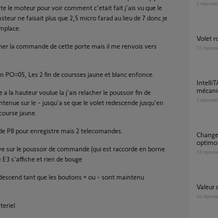
4
réponse
 le moteur pour voir comment c'etait fait j'ais vu que le
teur ne faisait plus que 2,5 micro farad au lieu de 7 donc je
emplace.
Volet 
ner la commande de cette porte mais il me renvois vers
11
répons
en PO=05, Les 2 fin de coursses jaune et blanc enfonce.
IntelliTAG bloqué sur "capot ouvert" (défaut
mécaniq
 a la hauteur voulue la j'ais relacher le poussoir fin de
5
réponse
tenue sur le - jusqu'a se que le volet redescende jusqu'en
 course jaune.
p de P8 pour enregistre mais 2 telecomandes.
Changement Axroll 1841062 par Rollixo
optimo 
puye sur le poussoir de commande (qui est raccorde en borne
13
répons
 E3 s'affiche et rien de bouge
 descend tant que les boutons + ou - sont maintenu
Valeur
14
répons
teriel