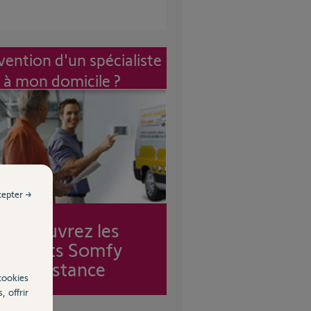
vention d'un spécialiste
à mon domicile ?
cepter →
Découvrez les
forfaits Somfy
Assistance
cookies
, offrir