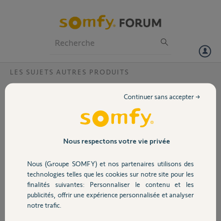
Particuliers
Professionnels
Forum
LES SUJETS AUTRES PRODUITS
Volet
Quel type de sécurité pour une FREEBOX
Continuer sans accepter →
V4 ?
Portail
Bonjour le Forum,
J'ai une Somfy Home alarm et je ne sais quel paramétrgae mettre
Garage
Nous respectons votre vie privée
pour le Wiif de ma freebox
Nous (Groupe SOMFY) et nos partenaires utilisons des
Que dois-je mettre pour la sécurité ? j'ai le choix entre
Sécurité
technologies telles que les cookies sur notre site pour les
WPA(TKIP+AES) ou WPA(TKIP) ou WPA(AES/CCMP).
finalités suivantes: Personnaliser le contenu et les
Merci.
publicités, offrir une expérience personnalisée et analyser
Patrice
Domotique
notre trafic.
patrice L.