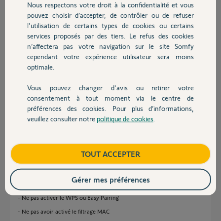
Nous respectons votre droit à la confidentialité et vous
Chauffage
il y a environ 7 ans
pouvez choisir d’accepter, de contrôler ou de refuser
Participer au fil de discussion
l'utilisation de certains types de cookies ou certains
services proposés par des tiers. Le refus des cookies
Autres produits
n’affectera pas votre navigation sur le site Somfy
cependant votre expérience utilisateur sera moins
Réponses
optimale.
Vous pouvez changer d'avis ou retirer votre
Bonjour Patrice,
Devis avec un pro
consentement à tout moment via le centre de
Pour qu'un équipement Somfy Protect puisse se connecter à votre
préférences des cookies. Pour plus d’informations,
réseau WiFi, il est impératif de :
veuillez consulter notre
politique de cookies
.
Contact
- Désactiver le 5GHz
- Avoir une clé de cryptage en WPA2 AES
Boutique
TOUT ACCEPTER
- Avoir une clé de cryptage de 26 caractères maximum
- Avoir une clé de cryptage sans caractères spéciaux ( !, :, @, ç, …)
Gérer mes préférences
- Être sur un canal Auto
- Ne pas activer le WPS ou Easy Pairing
- Ne pas avoir activé le filtrage MAC