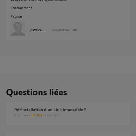
Cordialement.
Patrice
patrice L.
il y a presque 7 ans
Questions liées
ré-installation d'un Link impossible ?
8
réponses
SÉCURITÉ
il y a 3 jours