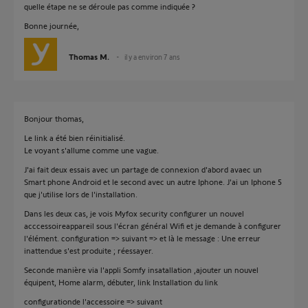
quelle étape ne se déroule pas comme indiquée ?
Bonne journée,
Thomas M.
il y a environ 7 ans
Bonjour thomas,
Le link a été bien réinitialisé.
Le voyant s'allume comme une vague.
J'ai fait deux essais avec un partage de connexion d'abord avaec un
Smart phone Android et le second avec un autre Iphone. J'ai un Iphone 5
que j'utilise lors de l'installation.
Dans les deux cas, je vois Myfox security configurer un nouvel
acccessoireappareil sous l'écran général Wifi et je demande à configurer
l'élément. configuration => suivant => et là le message : Une erreur
inattendue s'est produite ; réessayer.
Seconde manière via l'appli Somfy insatallation ,ajouter un nouvel
équipent, Home alarm, débuter, link Installation du link
configurationde l'accessoire => suivant