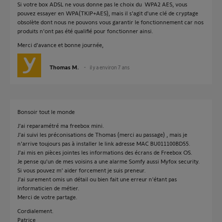
Si votre box ADSL ne vous donne pas le choix du WPA2 AES, vous
pouvez essayer en WPA(TKIP+AES), mais il s'agit d'une clé de cryptage
obsolète dont nous ne pouvons vous garantir le fonctionnement car nos
produits n'ont pas été qualifié pour fonctionner ainsi.
Merci d'avance et bonne journée,
Thomas M.
il y a environ 7 ans
Bonsoir tout le monde
J'ai reparamétré ma freebox mini.
J'ai suivi les préconisations de Thomas (merci au passage) , mais je
n'arrive toujours pas à installer le link adresse MAC BU011100BD55.
J'ai mis en pièces jointes les informations des écrans de Freebox OS.
Je pense qu'un de mes voisins a une alarme Somfy aussi Myfox security.
Si vous pouvez m' aider forcement je suis preneur.
J'ai surement omis un détail ou bien fait une erreur n'étant pas
informaticien de métier.
Merci de votre partage.
Cordialement.
Patrice