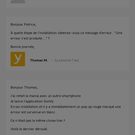
Bonjour Patrice,
À quelle étape de l'installation obtenez-vous ce message d'erreur : "Une
erreur s'est produite ..." ?
Bonne journée,
Thomas M.
il y a environ 7 ans
Bonjour Thomas,
J'ai refait la manip avec un autre smartphone
Je lance l'application Somfy
Ecran installation et il y a immédiatement un pop up rouge marqué une
erreur est survenue en blanc.
Ce n'était pas la même chose hier.?
Voilà le dernier déroulé.