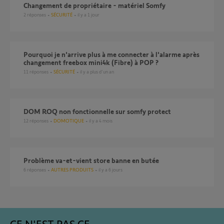
Changement de propriétaire - matériel Somfy
2
réponses
SÉCURITÉ
il y a 1 jour
Pourquoi je n'arrive plus à me connecter à l'alarme après
changement freebox mini4k (Fibre) à POP ?
11
réponses
SÉCURITÉ
il y a plus d'un an
DOM ROQ non fonctionnelle sur somfy protect
12
réponses
DOMOTIQUE
il y a 4 mois
Problème va-et-vient store banne en butée
6
réponses
AUTRES PRODUITS
il y a 6 jours
CE N'EST PAS CE