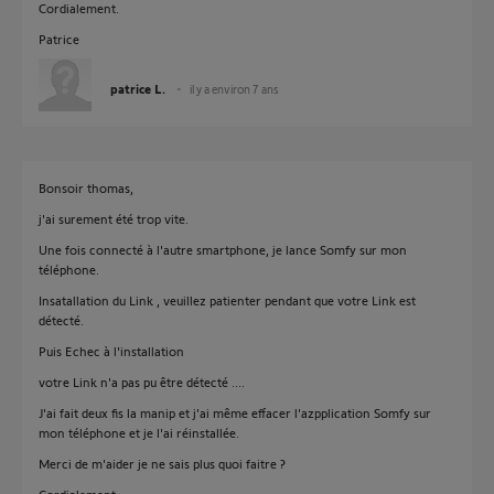
Cordialement.
Patrice
patrice L.
il y a environ 7 ans
Bonsoir thomas,
j'ai surement été trop vite.
Une fois connecté à l'autre smartphone, je lance Somfy sur mon
téléphone.
Insatallation du Link , veuillez patienter pendant que votre Link est
détecté.
Puis Echec à l'installation
votre Link n'a pas pu être détecté ....
J'ai fait deux fis la manip et j'ai même effacer l'azpplication Somfy sur
mon téléphone et je l'ai réinstallée.
Merci de m'aider je ne sais plus quoi faitre ?