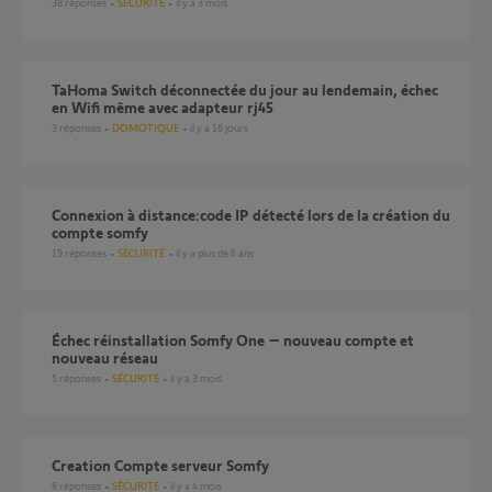
38
réponses
SÉCURITÉ
il y a 3 mois
TaHoma Switch déconnectée du jour au lendemain, échec
en Wifi même avec adapteur rj45
3
réponses
DOMOTIQUE
il y a 16 jours
connexion à distance:code IP détecté lors de la création du
compte somfy
19
réponses
SÉCURITÉ
il y a plus de 6 ans
Échec réinstallation Somfy One – nouveau compte et
nouveau réseau
5
réponses
SÉCURITÉ
il y a 3 mois
creation Compte serveur Somfy
8
réponses
SÉCURITÉ
il y a 4 mois