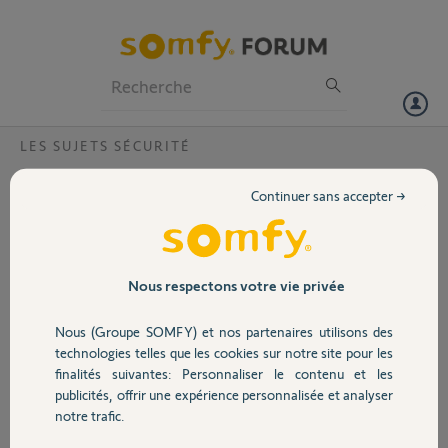
Particuliers
Professionnels
Forum
LES SUJETS SÉCURITÉ
Volet
Connexion à distance : code IP non détecté
Continuer sans accepter →
lors de la création du compte Somfy?
Portail
Bonjour,
Suite à l'achat de ma
Garage
Nous respectons votre vie privée
maison, j'ai récupéré (de
l'ancien propriétaire) une
Nous (Groupe SOMFY) et nos partenaires utilisons des
alarme Somfy
Sécurité
technologies telles que les cookies sur notre site pour les
Protexiom.
finalités suivantes: Personnaliser le contenu et les
publicités, offrir une expérience personnalisée et analyser
Je rencontre un problème lors de la création du compte alarme:
Domotique
notre trafic.
Je clique sur "Créer mon compte alarme"