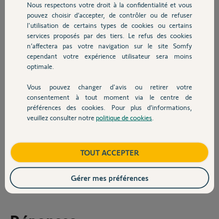
Nous respectons votre droit à la confidentialité et vous
Chauffage
Je rentre le code IP et valide
pouvez choisir d’accepter, de contrôler ou de refuser
La fenêtre suivante "Recherche de votre centrale d'alarme" s'ouvre
l'utilisation de certains types de cookies ou certains
mais la centrale n'est jamais détectée.
services proposés par des tiers. Le refus des cookies
Autres produits
n’affectera pas votre navigation sur le site Somfy
J'effectue l'opération "Débrancher puis rebrancher le bloc secteur de
votre centrale d'alarme" mais cela ne provoque aucun changement.
cependant votre expérience utilisateur sera moins
optimale.
Je sais que l'ancien propriétaire avait un compte alarme Somfy. Peut-
il y avoir conflit avec ce compte?
Vous pouvez changer d'avis ou retirer votre
Devis avec un pro
consentement à tout moment via le centre de
Le numéro de la centrale est le 597527.
préférences des cookies. Pour plus d’informations,
L'accès local fonctionne correctement.
veuillez consulter notre
politique de cookies
.
Contact
Merci pour votre aide.
Boutique
TOUT ACCEPTER
Joffrey
il y a environ 7 ans
Participer au fil de discussion
Gérer mes préférences