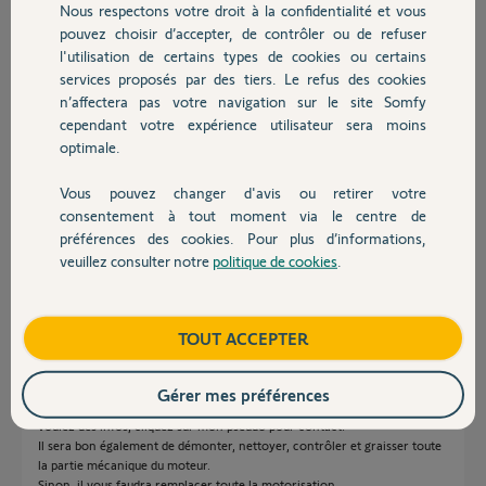
Nous respectons votre droit à la confidentialité et vous
j'aurai pensé qu'il s'agissait plus
Chauffage
pouvez choisir d’accepter, de contrôler ou de refuser
problème avec le boîtier électronique ?!?!
l'utilisation de certains types de cookies ou certains
Merci de votre réponse
Cdlt
services proposés par des tiers. Le refus des cookies
Autres produits
n’affectera pas votre navigation sur le site Somfy
cependant votre expérience utilisateur sera moins
Maryline L.
optimale.
il y a presque 7 ans
Participer au fil de discussion
Vous pouvez changer d'avis ou retirer votre
Devis avec un pro
consentement à tout moment via le centre de
préférences des cookies. Pour plus d’informations,
Réponses
veuillez consulter notre
politique de cookies
.
Contact
Boutique
TOUT ACCEPTER
Bonjour,
Il n'y a plus de pièce détachée pour ce modèle et il est possible que votre
boîtier soit en panne.
Gérer mes préférences
Il n'est pas bon à jeter, mais peut se faire réparer à moindre coût. Si vous
voulez des infos, cliquez sur mon pseudo pour contact.
Il sera bon également de démonter, nettoyer, contrôler et graisser toute
la partie mécanique du moteur.
Sinon, il vous faudra remplacer toute la motorisation.