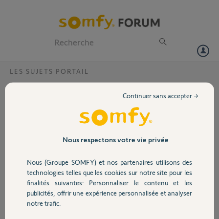
Particuliers
Professionnels
Forum
LES SUJETS PORTAIL
Volet
Panne Ls400 Lapeyre
Continuer sans accepter →
Bjr, j'ai effectué le test pour mon
Portail
moteur Ls400 Lapeyre, ttfois je ne
suis pas certaine de bien en
comprendre le résultat.
Garage
Nous respectons votre vie privée
Quand je teste avec la batterie j'ai
effectivement des étincelles mais en
Nous (Groupe SOMFY) et nos partenaires utilisons des
même tps mon portail démarre. Le
Sécurité
technologies telles que les cookies sur notre site pour les
test de continuité est également
finalités suivantes: Personnaliser le contenu et les
positif dc mes fils sont bons.
publicités, offrir une expérience personnalisée et analyser
Si je comprends on me dit de
Domotique
notre trafic.
changer mon moteur ?!? Mais il
démarre à l'essai avec la batterie dc