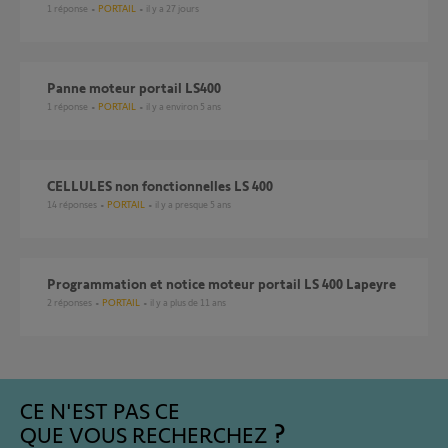
1
réponse
PORTAIL
il y a 27 jours
Panne moteur portail LS400
1
réponse
PORTAIL
il y a environ 5 ans
CELLULES non fonctionnelles LS 400
14
réponses
PORTAIL
il y a presque 5 ans
programmation et notice moteur portail LS 400 Lapeyre
2
réponses
PORTAIL
il y a plus de 11 ans
CE N'EST PAS CE
QUE VOUS RECHERCHEZ