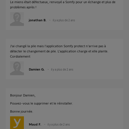
Le miens était défectueux, renvoyé a Somfy pour un échange et plus de
problèmes après !
jonathan B.
il y a plus de 2 ans
J’ai changé la pile mais l’application Somfy protect n’arrive pas à
détecter le changement de pile. L’application charge et elle plante.
Cordialement
Damien G.
il y a plus de 2 ans
Bonjour Damien,
Pouvez-vous le supprimer et le réinstaller.
Bonne journée.
Maud F.
il y a plus de 2 ans