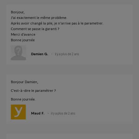
Bonjour,
J’ai exactement le même problème.
Après avoir changé la pile, je n’arrive pas à le parametrer.
Comment se passe la garanti ?
Merci d’avance
Bonne journée
Damien G.
il y a plus de 2 ans
Bonjour Damien,
C'est-à-dire le paramétrer ?
Bonne journée.
Maud F.
il y a plus de 2 ans