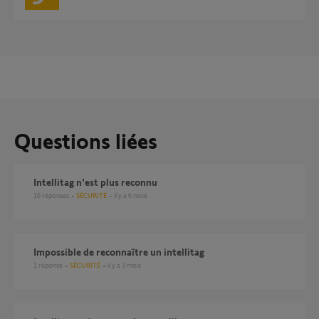
Questions liées
Intellitag n'est plus reconnu
10
réponses
SÉCURITÉ
il y a 6 mois
Impossible de reconnaître un intellitag
1
réponse
SÉCURITÉ
il y a 3 mois