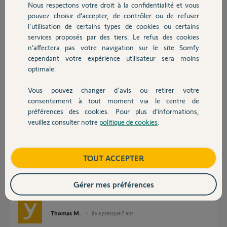
Nous respectons votre droit à la confidentialité et vous
Chauffage
pouvez choisir d’accepter, de contrôler ou de refuser
l'utilisation de certains types de cookies ou certains
Réponses
services proposés par des tiers. Le refus des cookies
Autres produits
n’affectera pas votre navigation sur le site Somfy
cependant votre expérience utilisateur sera moins
Pas de reponses ?
optimale.
jonathan B.
Vous pouvez changer d'avis ou retirer votre
il y a presque 7 ans
Devis avec un pro
consentement à tout moment via le centre de
préférences des cookies. Pour plus d’informations,
veuillez consulter notre
politique de cookies
.
Contact
Bonjour Jonathan,
Je vous confirme que d'après ce que vous nous indiquez, il semblerait que
Boutique
TOUT ACCEPTER
votre IntelliTAG soit défectueux. Afin de gérer votre SAV, je vais avoir
besoin d'informations personnelles et c'est pour cette raison que je viens
de vous envoyer un mail pour continuer votre dépannage en privé.
Gérer mes préférences
Bonne journée,
Thomas M.
il y a presque 7 ans