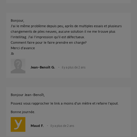
Bonjour,
J’ai le même problème depuis peu, après de multiples essais et plusieurs
changements de piles neuves, aucune solution il ne me trouve plus
l’intellitag. J’ai l’impression qu’il est défectueux.
Comment faire pour le faire prendre en charge?
Merci d’avance
Jb
Jean-Benoît G.
il y a plus de 2 ans
Bonjour Jean-Benoît,
Pouvez vous rapprocher le link a moins d'un mètre et refaire l'ajout.
Bonne journée.
Maud F.
il y a plus de 2 ans