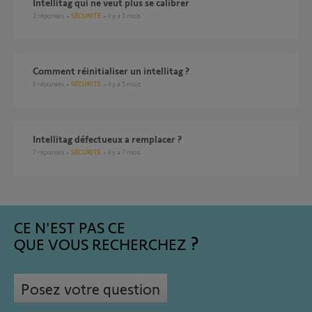
Intellitag qui ne veut plus se calibrer
2
réponses
SÉCURITÉ
il y a 3 mois
Comment réinitialiser un intellitag ?
6
réponses
SÉCURITÉ
il y a 5 mois
Intellitag défectueux a remplacer ?
7
réponses
SÉCURITÉ
il y a 7 mois
CE N'EST PAS CE
QUE VOUS RECHERCHEZ
Posez votre question