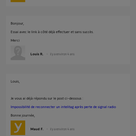
Bonjour,
Essai avec le link à côté déjà effectuer et sans succès.
Merci
Louis R.
il y a environ 4 ans
Louis,
Je vous ai déjà répondu sur le post ci-dessous :
Impossibilité de reconnecter un intelitag après perte de signal radio
Bonne journée,
Maud F.
il y a environ 4 ans