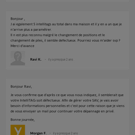
Bonjour ,
J ai egalement 5 intellitags au total dans ma maison et il y en a un que je
n'arrive plus a paramétrer.
Il n est plus reconnu malgré le changement de positions et le
changement de piles, il semble defectueux. Pourriez vous m’aider svp ?
Merci d'avance
Ravi K.
il y a presque 2 ans
Bonjour Ravi,
Je vous confirme que d'après ce que vous nous indiquez, il semblerait que
votre IntelliTAG soit défectueux. Afin de gérer votre SAV, je vais avoir
besoin d'informations personnelles et c'est pour cette raison que je viens
de vous envoyer un mail pour continuer votre dépannage en privé.
Bonne journée,
Morgan F.
il y a presque 2 ans