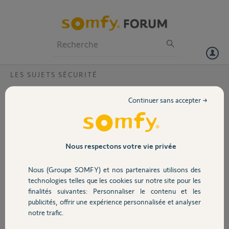
Particuliers
Professionnels
Forum
LES SUJETS SÉCURITÉ
Volet
Intellitag non reconnu?
Continuer sans accepter →
Bonjour ,
Portail
J ai 6 intellitags au total dans ma maison et sur les 6 il y en a un que je
n'arrive plus a paramétrer.
Il n est pas reconnu malgré le changement de positions et le
Garage
Nous respectons votre vie privée
changement de piles .
Serait il defectueux ?
Nous (Groupe SOMFY) et nos partenaires utilisons des
Merci d'avance
Sécurité
technologies telles que les cookies sur notre site pour les
finalités suivantes: Personnaliser le contenu et les
jonathan B.
publicités, offrir une expérience personnalisée et analyser
Domotique
il y a presque 7 ans
notre trafic.
Participer au fil de discussion