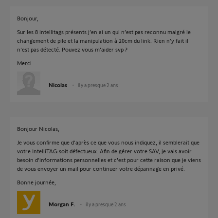
Bonjour,
Sur les 8 intellitags présents j’en ai un qui n’est pas reconnu malgré le
changement de pile et la manipulation à 20cm du link. Rien n’y fait il
n’est pas détecté. Pouvez vous m’aider svp ?
Merci
Nicolas
il y a presque 2 ans
Bonjour Nicolas,
Je vous confirme que d'après ce que vous nous indiquez, il semblerait que
votre IntelliTAG soit défectueux. Afin de gérer votre SAV, je vais avoir
besoin d'informations personnelles et c'est pour cette raison que je viens
de vous envoyer un mail pour continuer votre dépannage en privé.
Bonne journée,
Morgan F.
il y a presque 2 ans