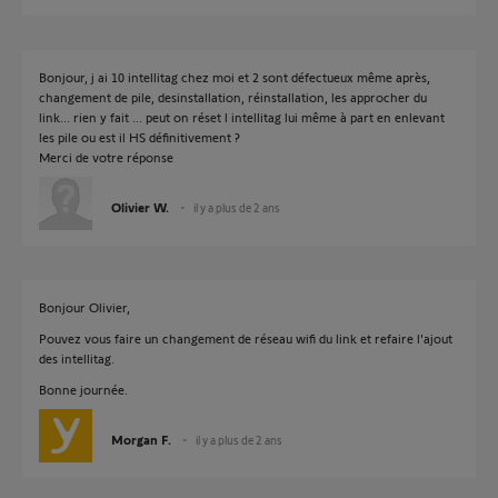
Bonjour, j ai 10 intellitag chez moi et 2 sont défectueux même après,
changement de pile, desinstallation, réinstallation, les approcher du
link... rien y fait ... peut on réset l intellitag lui même à part en enlevant
les pile ou est il HS définitivement ?
Merci de votre réponse
Olivier W.
il y a plus de 2 ans
Bonjour Olivier,
Pouvez vous faire un changement de réseau wifi du link et refaire l'ajout
des intellitag.
Bonne journée.
Morgan F.
il y a plus de 2 ans