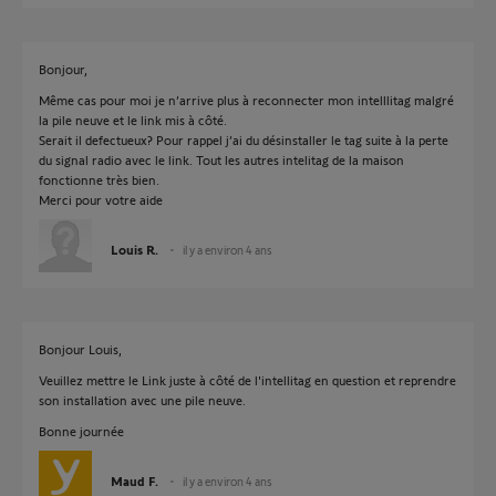
Bonjour,
Même cas pour moi je n’arrive plus à reconnecter mon intelllitag malgré
la pile neuve et le link mis à côté.
Serait il defectueux? Pour rappel j’ai du désinstaller le tag suite à la perte
du signal radio avec le link. Tout les autres intelitag de la maison
fonctionne très bien.
Merci pour votre aide
Louis R.
il y a environ 4 ans
Bonjour Louis,
Veuillez mettre le Link juste à côté de l'intellitag en question et reprendre
son installation avec une pile neuve.
Bonne journée
Maud F.
il y a environ 4 ans