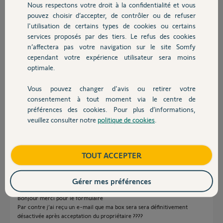
il y a presque 7 ans
Nous respectons votre droit à la confidentialité et vous
Chauffage
Participer au fil de discussion
pouvez choisir d’accepter, de contrôler ou de refuser
l'utilisation de certains types de cookies ou certains
services proposés par des tiers. Le refus des cookies
Autres produits
n’affectera pas votre navigation sur le site Somfy
Réponses
cependant votre expérience utilisateur sera moins
optimale.
Vous pouvez changer d'avis ou retirer votre
Bonjour
Devis avec un pro
consentement à tout moment via le centre de
remplissez le formulaire suivant.
préférences des cookies. Pour plus d’informations,
https://www.somfy.fr/assistance/produits/domotique/desact...
veuillez consulter notre
politique de cookies
.
Contact
Bonne journée !
Jean-Luc B.
Boutique
il y a presque 7 ans
TOUT ACCEPTER
Gérer mes préférences
Bonjour merci pour le formulaire
Par contre j’ai reçu un e-mail que ma box sera sera définitivement
désactivée après acceptation du propriétaire ????