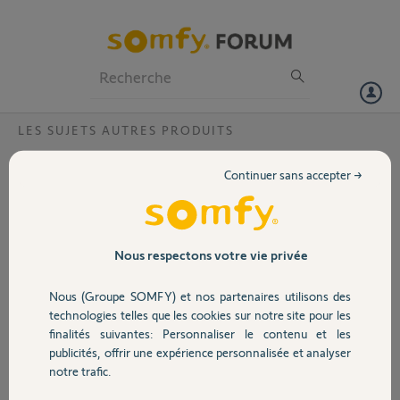
Particuliers
Professionnels
Forum
LES SUJETS AUTRES PRODUITS
Volet
changement proprietaire box
Continuer sans accepter →
bonjour
Portail
j'ai vendu ma maison et je pars dans 10 jours
j'aimerai me déconnecter de la box pour que le prochain propriétaire
Garage
Nous respectons votre vie privée
puisse s' approprié la box
quelles sont les démarches a effectuer
Nous (Groupe SOMFY) et nos partenaires utilisons des
Sécurité
cordialement
technologies telles que les cookies sur notre site pour les
finalités suivantes: Personnaliser le contenu et les
merci
publicités, offrir une expérience personnalisée et analyser
Domotique
notre trafic.
Anthony B.