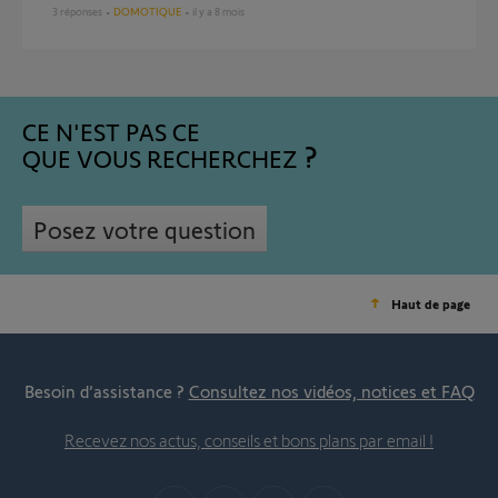
3
réponses
DOMOTIQUE
il y a 8 mois
CE N'EST PAS CE
QUE VOUS RECHERCHEZ
Posez votre question
Haut de page
Besoin d’assistance ?
Consultez nos vidéos, notices et FAQ
Recevez nos actus, conseils et bons plans par email !