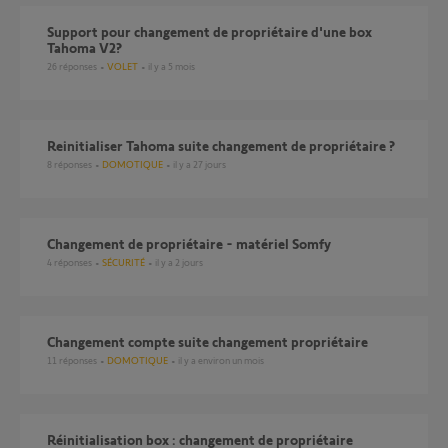
Support pour changement de propriétaire d'une box
Tahoma V2?
26
réponses
VOLET
il y a 5 mois
Reinitialiser Tahoma suite changement de propriétaire ?
8
réponses
DOMOTIQUE
il y a 27 jours
Changement de propriétaire - matériel Somfy
4
réponses
SÉCURITÉ
il y a 2 jours
Changement compte suite changement propriétaire
11
réponses
DOMOTIQUE
il y a environ un mois
Réinitialisation box : changement de propriétaire