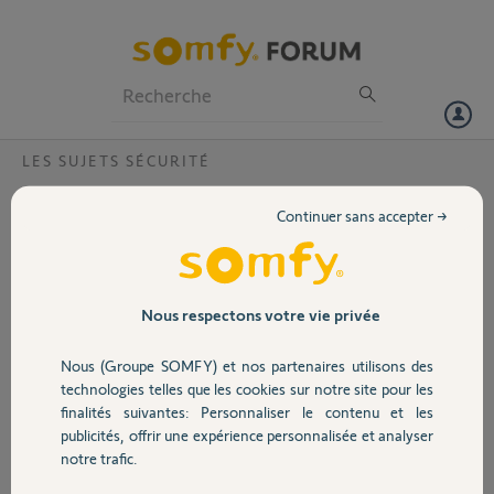
Particuliers
Professionnels
Forum
LES SUJETS SÉCURITÉ
Volet
Connexion home contrôle pro Freebox one
Continuer sans accepter →
Bonjour,
Portail
je possède une home contrôle pro initialement sous une box sfr. Je
suis passé ce jour chez sur une box one de free et impossible de
connecter l'alarme au serveur via le port Rj45 de la box.
Garage
Nous respectons votre vie privée
y a t'il une manipulation?
Nous (Groupe SOMFY) et nos partenaires utilisons des
merci de votre aide
Sécurité
technologies telles que les cookies sur notre site pour les
cordialement
finalités suivantes: Personnaliser le contenu et les
publicités, offrir une expérience personnalisée et analyser
Domotique
notre trafic.
REMY T.
il y a presque 7 ans