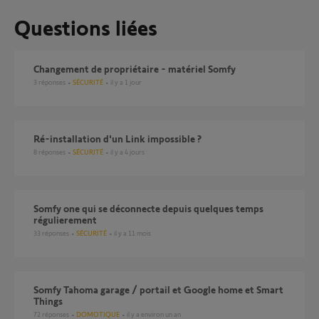
Questions liées
Changement de propriétaire - matériel Somfy
3
réponses
SÉCURITÉ
il y a 1 jour
ré-installation d'un Link impossible ?
8
réponses
SÉCURITÉ
il y a 4 jours
Somfy one qui se déconnecte depuis quelques temps
régulierement
33
réponses
SÉCURITÉ
il y a 11 mois
Somfy Tahoma garage / portail et Google home et Smart
Things
72
réponses
DOMOTIQUE
il y a environ un an