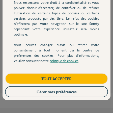
Nous respectons votre droit à la confidentialité et vous
Chauffage
pouvez choisir d’accepter, de contrôler ou de refuser
l'utilisation de certains types de cookies ou certains
Réponses
services proposés par des tiers. Le refus des cookies
Autres produits
n’affectera pas votre navigation sur le site Somfy
cependant votre expérience utilisateur sera moins
optimale.
Bonjour Remy,
Vous trouverez plus d'informations au lien ci-dessous :
Vous pouvez changer d'avis ou retirer votre
Devis avec un pro
FAQ Myfox : Qui contacter lorsque je rencontre un problème avec mon
consentement à tout moment via le centre de
ancien système Myfox ?
préférences des cookies. Pour plus d’informations,
Bonne journée,
veuillez consulter notre
politique de cookies
.
Contact
Thomas M.
il y a presque 7 ans
Boutique
TOUT ACCEPTER
Gérer mes préférences