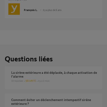
François L.
il y a plus de 6 ans
Questions liées
La sirène extérieure a été déplacée, à chaque activation de
l’alarme
10
réponses
SÉCURITÉ
il y a 2 mois
Comment éviter un déclenchement intempestif siréne
extérieure ?