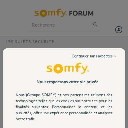
Particuliers
Professionnels
Forum
LES SUJETS SÉCURITÉ
Volet
Déclenchement sirène extérieure déplacée
Continuer sans accepter →
Bonjour,
Portail
Cela fait 3 fois que ma sirène extérieure se déclenche sans avoir été
déplacée. Elle est bien fixée solidement au mur et n’a pas bougé. Nous
étions chez nous avec l’alarme désactivée.
Garage
Nous respectons votre vie privée
Y’a t’il un réglage à effectuer pour y remédier?
Cordialement.
Nous (Groupe SOMFY) et nos partenaires utilisons des
Sécurité
technologies telles que les cookies sur notre site pour les
Nicolas B.
finalités suivantes: Personnaliser le contenu et les
il y a plus de 6 ans
publicités, offrir une expérience personnalisée et analyser
Domotique
Participer au fil de discussion
notre trafic.