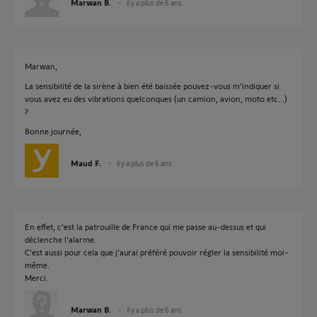
Marwan B.
il y a plus de 6 ans
Marwan,
La sensibilité de la sirène à bien été baissée pouvez-vous m'indiquer si
vous avez eu des vibrations quelconques (un camion, avion, moto etc...)
?
Bonne journée,
Maud F.
il y a plus de 6 ans
En effet, c'est la patrouille de France qui me passe au-dessus et qui
déclenche l'alarme.
C'est aussi pour cela que j'aurai préféré pouvoir régler la sensibilité moi-
même.
Merci.
Marwan B.
il y a plus de 6 ans