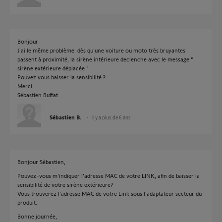
Bonjour
J'ai le même problème: dès qu'une voiture ou moto très bruyantes
passent à proximité, la sirène intérieure declenche avec le message "
sirène extérieure déplacée "
Pouvez vous baisser la sensibilité ?
Merci.
Sébastien Buffat
Sébastien B.
il y a plus de 6 ans
Bonjour Sébastien,
Pouvez-vous m'indiquer l'adresse MAC de votre LINK, afin de baisser la
sensibilité de votre sirène extérieure?
Vous trouverez l'adresse MAC de votre Link sous l'adaptateur secteur du
produit.
Bonne journée,