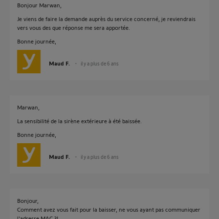
Bonjour Marwan,
Je viens de faire la demande auprès du service concerné, je reviendrais
vers vous des que réponse me sera apportée.
Bonne journée,
Maud F.
il y a plus de 6 ans
Marwan,
La sensibilité de la sirène extérieure à été baissée.
Bonne journée,
Maud F.
il y a plus de 6 ans
Bonjour,
Comment avez vous fait pour la baisser, ne vous ayant pas communiquer
l'adresse MAC ?!