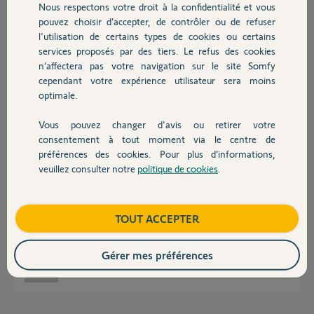
Nous respectons votre droit à la confidentialité et vous
Chauffage
pouvez choisir d’accepter, de contrôler ou de refuser
Réponses
l'utilisation de certains types de cookies ou certains
services proposés par des tiers. Le refus des cookies
Autres produits
n’affectera pas votre navigation sur le site Somfy
Bonjour Nicolas,
cependant votre expérience utilisateur sera moins
optimale.
Pouvez-vous m'indiquer l'adresse MAC de votre système d'alarme, afin
de baisser la sensibilité de votre sirène extérieure?
Vous pouvez changer d'avis ou retirer votre
Bonne journée,
Devis avec un pro
consentement à tout moment via le centre de
préférences des cookies. Pour plus d’informations,
Maud F.
il y a plus de 6 ans
veuillez consulter notre
politique de cookies
.
Contact
Boutique
TOUT ACCEPTER
Bonjour, l’adresse MAC est: E04F43B979B0.
Cordialement.
Gérer mes préférences
Nicolas B.
il y a plus de 6 ans