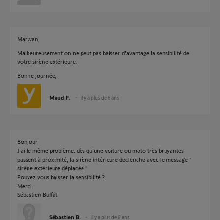
Marwan,
Malheureusement on ne peut pas baisser d'avantage la sensibilité de
votre sirène extérieure.
Bonne journée,
Maud F.
il y a plus de 6 ans
Bonjour
J'ai le même problème: dès qu'une voiture ou moto très bruyantes
passent à proximité, la sirène intérieure declenche avec le message "
sirène extérieure déplacée "
Pouvez vous baisser la sensibilité ?
Merci.
Sébastien Buffat
Sébastien B.
il y a plus de 6 ans