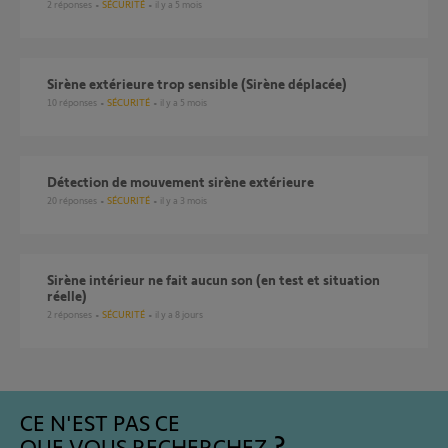
2
réponses
SÉCURITÉ
il y a 5 mois
Sirène extérieure trop sensible (Sirène déplacée)
10
réponses
SÉCURITÉ
il y a 5 mois
détection de mouvement sirène extérieure
20
réponses
SÉCURITÉ
il y a 3 mois
Sirène intérieur ne fait aucun son (en test et situation
réelle)
2
réponses
SÉCURITÉ
il y a 8 jours
CE N'EST PAS CE
QUE VOUS RECHERCHEZ