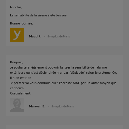
Nicolas,
La sensibilité de la sirène à été baissée.
Bonne journée,
Maud F.
il y a plus de 6 ans
Bonjour,
Je souhaiterai également pouvoir baisser la sensibilité de l'alarme
extérieure qui s'est déclenchée hier car "déplacée" selon le système. Or,
il n'en est rien.
Je préférerai vous communiquer l'adresse MAC par un autre moyen que
ce forum.
Cordialement.
Marwan B.
il y a plus de 6 ans