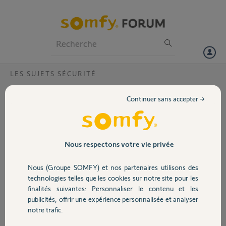
Particuliers
Professionnels
Forum
LES SUJETS SÉCURITÉ
Volet
Enregistrement Somfy Protect
Continuer sans accepter →
Bonjour.
Portail
Je souhaiterais souscrire au forfait enregistrement 7 jours sur mes
camera Somfy Protect extérieur. Ce pendant il est écrit dans votre
brochure qu on ne peux pas enregistrer plusieurs camera en même
Garage
Nous respectons votre vie privée
temps. Pouvez vous me dire si on peux enregistrer plusieurs camera
en même temps avec le forfait sur plusieurs caméras
Nous (Groupe SOMFY) et nos partenaires utilisons des
Cordialement
Sécurité
technologies telles que les cookies sur notre site pour les
finalités suivantes: Personnaliser le contenu et les
Xavier G.
publicités, offrir une expérience personnalisée et analyser
Domotique
il y a plus de 6 ans
notre trafic.
Participer au fil de discussion