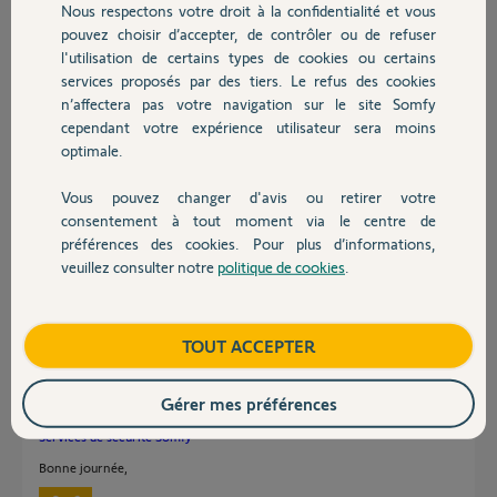
Nous respectons votre droit à la confidentialité et vous
Chauffage
pouvez choisir d’accepter, de contrôler ou de refuser
l'utilisation de certains types de cookies ou certains
Réponses
services proposés par des tiers. Le refus des cookies
Autres produits
n’affectera pas votre navigation sur le site Somfy
cependant votre expérience utilisateur sera moins
Bonjour
optimale.
Je n ai pas eu de retour sur ma question. Pouvez vous y répondre?
Cordialement
Vous pouvez changer d'avis ou retirer votre
Devis avec un pro
consentement à tout moment via le centre de
Xavier G.
il y a plus de 6 ans
préférences des cookies. Pour plus d’informations,
veuillez consulter notre
politique de cookies
.
Contact
Bonjour Xavier,
Boutique
TOUT ACCEPTER
Vous pouvez avoir plusieurs caméras avec l'enregistrement continue, il
suffit de prendre l'abonnement sur une caméra et de payer un
Gérer mes préférences
supplément pour chaque caméra supplémentaire.
Services de sécurité Somfy
Bonne journée,