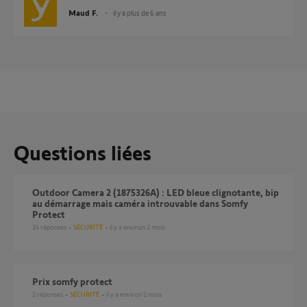
Maud F.
il y a plus de 6 ans
Questions liées
Outdoor Camera 2 (1875326A) : LED bleue clignotante, bip
au démarrage mais caméra introuvable dans Somfy
Protect
24
réponses
SÉCURITÉ
il y a environ 2 mois
Prix somfy protect
2
réponses
SÉCURITÉ
il y a environ 2 mois