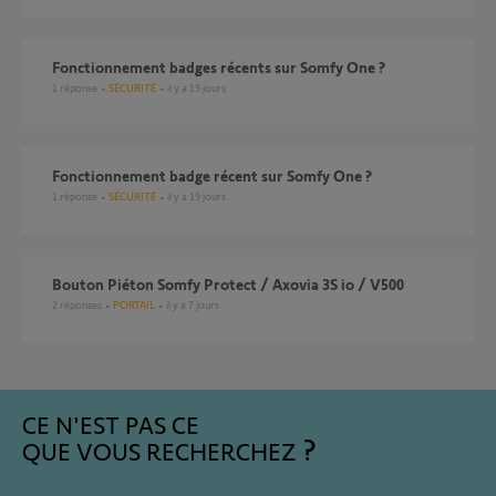
Fonctionnement badges récents sur Somfy One ?
1
réponse
SÉCURITÉ
il y a 19 jours
Fonctionnement badge récent sur Somfy One ?
1
réponse
SÉCURITÉ
il y a 19 jours
Bouton Piéton Somfy Protect / Axovia 3S io / V500
2
réponses
PORTAIL
il y a 7 jours
CE N'EST PAS CE
QUE VOUS RECHERCHEZ