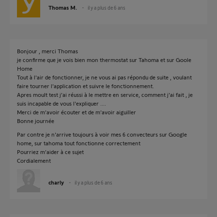
Thomas M.
il y a plus de 6 ans
Bonjour , merci Thomas
je confirme que je vois bien mon thermostat sur Tahoma et sur Goole
Home
Tout à l'air de fonctionner, je ne vous ai pas répondu de suite , voulant
faire tourner l'application et suivre le fonctionnement.
Apres moult test j'ai réussi à le mettre en service, comment j'ai fait , je
suis incapable de vous l'expliquer ....
Merci de m'avoir écouter et de m'avoir aiguiller
Bonne journée
Par contre je n'arrive toujours à voir mes 6 convecteurs sur Google
home, sur tahoma tout fonctionne correctement
Pourriez m'aider à ce sujet
Cordialement
charly
il y a plus de 6 ans