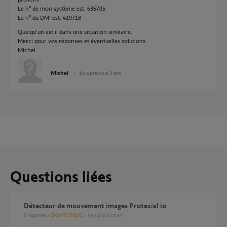
Le n° de mon système est: 636705
Le n° du DMI est: 419718
Quelqu'un est il dans une situation similaire.
Merci pour vos réponses et éventuelles solutions.
Michel.
Michel
il y a presque 5 ans
Questions liées
Détecteur de mouvement images Protexial io
8
réponses
DOMOTIQUE
il y a plus d'un an