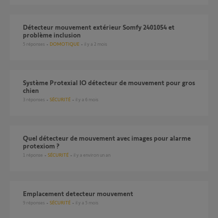
Détecteur mouvement extérieur Somfy 2401054 et
problème inclusion
5
réponses
DOMOTIQUE
il y a 2 mois
Système Protexial IO détecteur de mouvement pour gros
chien
3
réponses
SÉCURITÉ
il y a 6 mois
Quel détecteur de mouvement avec images pour alarme
protexiom ?
1
réponse
SÉCURITÉ
il y a environ un an
emplacement detecteur mouvement
9
réponses
SÉCURITÉ
il y a 5 mois