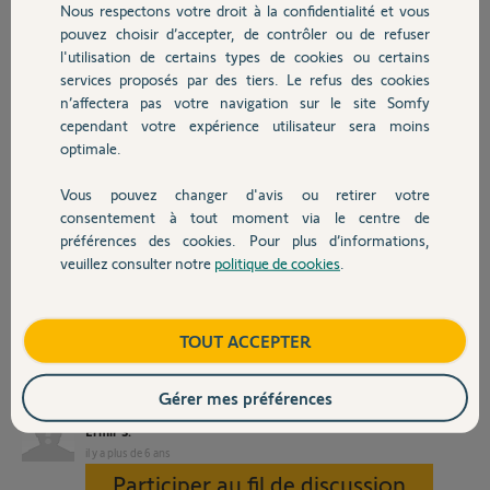
Nous respectons votre droit à la confidentialité et vous
sont ouverts dans le routeur et l'accès à distance et le transfert
Chauffage
pouvez choisir d’accepter, de contrôler ou de refuser
d'images sont définis dans le système.
l'utilisation de certains types de cookies ou certains
J'ai également accès à l'alarme de l'extérieur. Le flash de l'appareil
photo se déclenche pendant un test
services proposés par des tiers. Le refus des cookies
Autres produits
cependant, aucune photo n'est téléchargée. Pourquoi ça ne marche
n’affectera pas votre navigation sur le site Somfy
pas? Peut-être que quelqu'un peut m'aider? Le numéro de série de
cependant votre expérience utilisateur sera moins
mon alarme: 610325
optimale.
Merci beaucoup
Ermir
Vous pouvez changer d'avis ou retirer votre
Devis avec un pro
consentement à tout moment via le centre de
préférences des cookies. Pour plus d’informations,
veuillez consulter notre
politique de cookies
.
Contact
Boutique
TOUT ACCEPTER
Gérer mes préférences
Ermir S.
il y a plus de 6 ans
Participer au fil de discussion