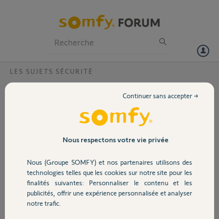
Particuliers
Professionnels
Forum
LES SUJETS SÉCURITÉ
Volet
Protexial Détecteur de mouvement images
Continuer sans accepter →
Bonjour, je vous écris
Portail
d'Allemagne avec l'aide
de traducteurs.
J'ai une Détecteur de
Garage
Nous respectons votre vie privée
mouvement images pour
système d'alarme Somfy
Nous (Groupe SOMFY) et nos partenaires utilisons des
Protexial
Sécurité
technologies telles que les cookies sur notre site pour les
Je l'ai ajouté au système
finalités suivantes: Personnaliser le contenu et les
d'alarme et les fonctions
publicités, offrir une expérience personnalisée et analyser
de mouvement
Domotique
notre trafic.
fonctionnent, mais aucune image n'est téléchargée sur le serveur
Somfy. Les ports correspondants