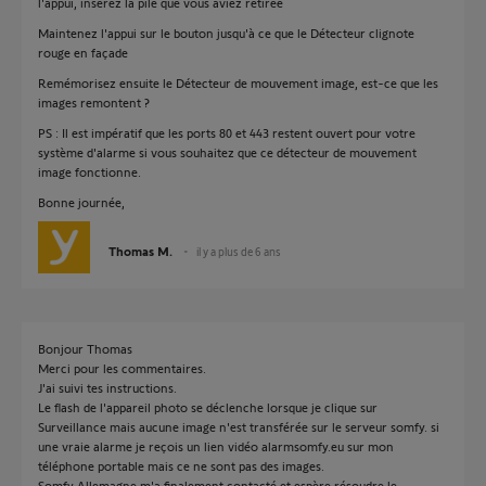
l'appui, insérez la pile que vous aviez retirée
Maintenez l'appui sur le bouton jusqu'à ce que le Détecteur clignote
rouge en façade
Remémorisez ensuite le Détecteur de mouvement image, est-ce que les
images remontent ?
PS : Il est impératif que les ports 80 et 443 restent ouvert pour votre
système d'alarme si vous souhaitez que ce détecteur de mouvement
image fonctionne.
Bonne journée,
Thomas M.
il y a plus de 6 ans
Bonjour Thomas
Merci pour les commentaires.
J'ai suivi tes instructions.
Le flash de l'appareil photo se déclenche lorsque je clique sur
Surveillance mais aucune image n'est transférée sur le serveur somfy. si
une vraie alarme je reçois un lien vidéo alarmsomfy.eu sur mon
téléphone portable mais ce ne sont pas des images.
Somfy Allemagne m'a finalement contacté et espère résoudre le