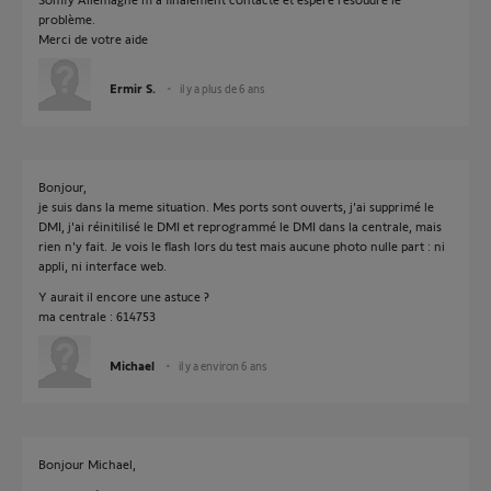
problème.
Merci de votre aide
Ermir S.
il y a plus de 6 ans
Bonjour,
je suis dans la meme situation. Mes ports sont ouverts, j'ai supprimé le
DMI, j'ai réinitilisé le DMI et reprogrammé le DMI dans la centrale, mais
rien n'y fait. Je vois le flash lors du test mais aucune photo nulle part : ni
appli, ni interface web.
Y aurait il encore une astuce ?
ma centrale : 614753
Michael
il y a environ 6 ans
Bonjour Michael,