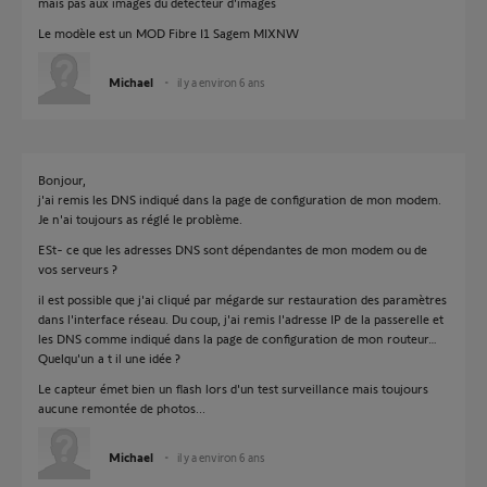
mais pas aux images du détecteur d'images
Le modèle est un MOD Fibre I1 Sagem MIXNW
Michael
il y a environ 6 ans
Bonjour,
j'ai remis les DNS indiqué dans la page de configuration de mon modem.
Je n'ai toujours as réglé le problème.
ESt- ce que les adresses DNS sont dépendantes de mon modem ou de
vos serveurs ?
il est possible que j'ai cliqué par mégarde sur restauration des paramètres
dans l'interface réseau. Du coup, j'ai remis l'adresse IP de la passerelle et
les DNS comme indiqué dans la page de configuration de mon routeur…
Quelqu'un a t il une idée ?
Le capteur émet bien un flash lors d'un test surveillance mais toujours
aucune remontée de photos...
Michael
il y a environ 6 ans