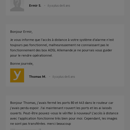
Ermir S.
il y a plus de 6 ans
Bonjour Ermir,
Je vous informe que l'accès à distance à votre système d'alarme n'est
toujours pas fonctionnel, malheureusement ne connaissant pas le
fonctionnement des box ADSL Allemande je ne pourrais vous guider
pour le rendre opérationnel.
Bonne journée,
Thomas M.
il y a plus de 6 ans
Bonjour Thomas, j'avais fermé les ports 80 et 443 dans le routeur car
j'avais perdu espoir. J'ai maintenant rouvert les ports et les ai laissés
ouverts. Peut-être pouvez-vous le vérifier à nouveau? L'accès à distance
avec l'application fonctionne très bien pour moi. Cependant, les images
ne sont pas transférées. merci beaucoup