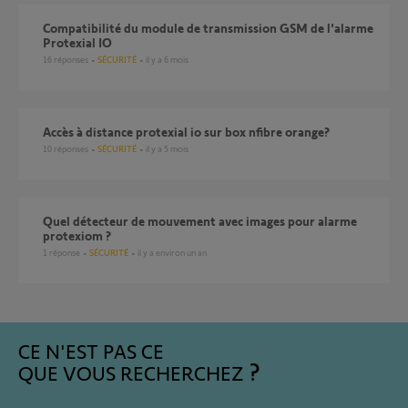
compatibilité du module de transmission GSM de l'alarme
Protexial IO
16
réponses
SÉCURITÉ
il y a 6 mois
accès à distance protexial io sur box nfibre orange?
10
réponses
SÉCURITÉ
il y a 5 mois
Quel détecteur de mouvement avec images pour alarme
protexiom ?
1
réponse
SÉCURITÉ
il y a environ un an
CE N'EST PAS CE
QUE VOUS RECHERCHEZ