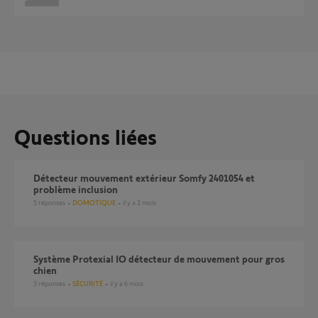
Questions liées
Détecteur mouvement extérieur Somfy 2401054 et
problème inclusion
5
réponses
DOMOTIQUE
il y a 2 mois
Système Protexial IO détecteur de mouvement pour gros
chien
3
réponses
SÉCURITÉ
il y a 6 mois