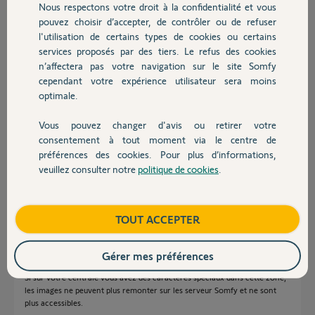
Nous respectons votre droit à la confidentialité et vous
Chauffage
parviens pas à résoudre mon problème. Certains disent qu'il s'agit
pouvez choisir d’accepter, de contrôler ou de refuser
d'un problème de transmetteur IP. Pensez vous qu'il puisse être HS?
l'utilisation de certains types de cookies ou certains
Est ce qu'un Yellow peut me guider SVP. Bien cordialement. Céline
services proposés par des tiers. Le refus des cookies
Autres produits
n’affectera pas votre navigation sur le site Somfy
Céline A.
cependant votre expérience utilisateur sera moins
il y a plus d'un an
optimale.
Participer au fil de discussion
Vous pouvez changer d'avis ou retirer votre
Devis avec un pro
consentement à tout moment via le centre de
préférences des cookies. Pour plus d’informations,
Réponses
veuillez consulter notre
politique de cookies
.
Contact
Bonjour Céline
Boutique
TOUT ACCEPTER
Le module IP peut effectivement être en cause.
Je vous met une copie d'écran d'un module qui a un problème.
Vous voyez sur la copie le nom du serveur Somfy (alarmesofy.net) est
Gérer mes préférences
suivi d'un caractère étranger.
Si sur votre centrale vous avez des caractères spéciaux dans cette zone,
les images ne peuvent plus remonter sur les serveur Somfy et ne sont
plus accessibles.