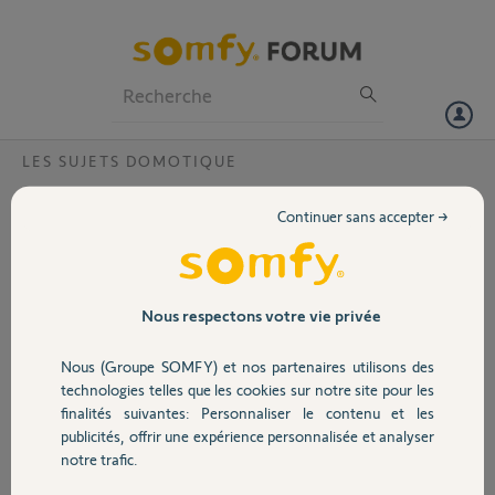
Particuliers
Professionnels
Forum
LES SUJETS DOMOTIQUE
Volet
Micro-récepteur d'éclairage IZYMO dans
Continuer sans accepter →
prise electrique ?
Portail
Je voudrais commander une prise electrique existante exterieur via
une telecommande IO control. Puis je installer le micro recepteur
Garage
IZYMO dans une prise electrique ou est ce uniquement possible pour
Nous respectons votre vie privée
des eclairages ?
d'avance merci
Nous (Groupe SOMFY) et nos partenaires utilisons des
Sécurité
technologies telles que les cookies sur notre site pour les
Julien M.
finalités suivantes: Personnaliser le contenu et les
il y a plus de 6 ans
publicités, offrir une expérience personnalisée et analyser
Domotique
Participer au fil de discussion
notre trafic.