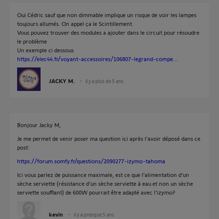
Oui Cédric sauf que non dimmable implique un risque de voir les lampes
toujours allumés. On appel ça le Scintillement.
Vous pouvez trouver des modules a ajouter dans le circuit pour résoudre
le problème
Un exemple ci dessous
https://elec44.fr/voyant-accessoires/106807-legrand-compe...
JACKY M.
il y a plus de 5 ans
Bonjour Jacky M,
Je me permet de venir poser ma question ici après l'avoir déposé dans ce
post:
https://forum.somfy.fr/questions/2090277-izymo-tahoma
Ici vous parlez de puissance maximale, est ce que l'alimentation d'un
sèche serviette (résistance d'un sèche serviette à eau et non un sèche
serviette soufflant) de 600W pourrait être adapté avec l'izymo?
kevin
il y a presque 5 ans