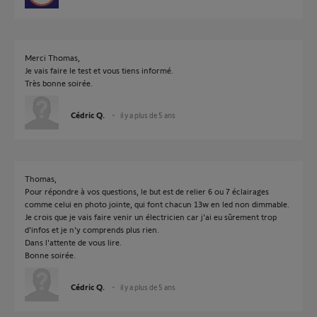
Merci Thomas,
Je vais faire le test et vous tiens informé.
Très bonne soirée.
Cédric Q.
il y a plus de 5 ans
Thomas,
Pour répondre à vos questions, le but est de relier 6 ou 7 éclairages
comme celui en photo jointe, qui font chacun 13w en led non dimmable.
Je crois que je vais faire venir un électricien car j'ai eu sûrement trop
d'infos et je n'y comprends plus rien.
Dans l'attente de vous lire.
Bonne soirée.
Cédric Q.
il y a plus de 5 ans