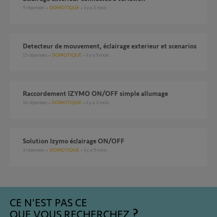
9
réponses
DOMOTIQUE
il y a 3 mois
Detecteur de mouvement, éclairage exterieur et scenarios
15
réponses
DOMOTIQUE
il y a 9 mois
raccordement IZYMO ON/OFF simple allumage
16
réponses
DOMOTIQUE
il y a 3 mois
Solution Izymo éclairage ON/OFF
3
réponses
DOMOTIQUE
il y a 9 mois
CE N'EST PAS CE
QUE VOUS RECHERCHEZ