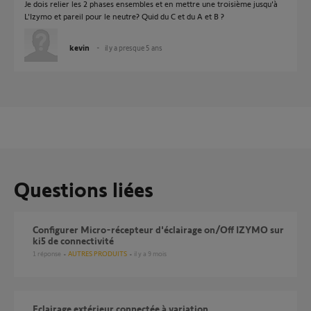
Je dois relier les 2 phases ensembles et en mettre une troisième jusqu'à
L'Izymo et pareil pour le neutre? Quid du C et du A et B ?
kevin
il y a presque 5 ans
Questions liées
Configurer Micro-récepteur d'éclairage on/Off IZYMO sur
ki5 de connectivité
1
réponse
AUTRES PRODUITS
il y a 9 mois
eclairage extérieur connectée à variation