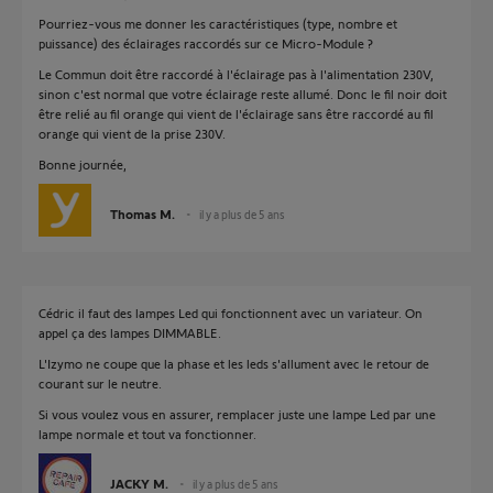
Pourriez-vous me donner les caractéristiques (type, nombre et
puissance) des éclairages raccordés sur ce Micro-Module ?
Le Commun doit être raccordé à l'éclairage pas à l'alimentation 230V,
sinon c'est normal que votre éclairage reste allumé. Donc le fil noir doit
être relié au fil orange qui vient de l'éclairage sans être raccordé au fil
orange qui vient de la prise 230V.
Bonne journée,
Thomas M.
il y a plus de 5 ans
Cédric il faut des lampes Led qui fonctionnent avec un variateur. On
appel ça des lampes DIMMABLE.
L'Izymo ne coupe que la phase et les leds s'allument avec le retour de
courant sur le neutre.
Si vous voulez vous en assurer, remplacer juste une lampe Led par une
lampe normale et tout va fonctionner.
JACKY M.
il y a plus de 5 ans