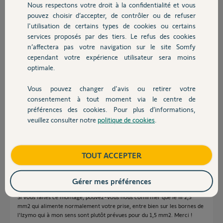
Nous respectons votre droit à la confidentialité et vous
Chauffage
pouvez choisir d’accepter, de contrôler ou de refuser
Réponses
l'utilisation de certains types de cookies ou certains
services proposés par des tiers. Le refus des cookies
Autres produits
n’affectera pas votre navigation sur le site Somfy
cependant votre expérience utilisateur sera moins
Bonjour Julien M.
Prise de courant ou éclairage même combat; D'ailleurs à une époque on
optimale.
trouvait dans les grandes pièces des prises pilotés par des interrupteurs.
Vous pouvez changer d'avis ou retirer votre
La seule contrainte est de t'assurer qu'on ne risque pas d'utiliser la prise
Devis avec un pro
pour brancher autre chose. Le module supporte 10A soit 2200W. Gare à
consentement à tout moment via le centre de
la femme de ménage avec l'aspirateur ou l'addo en retard avec le sèche
préférences des cookies. Pour plus d’informations,
cheveux ;-) (Du vécu !!)
veuillez consulter notre
politique de cookies
.
Contact
JACKY M.
il y a plus de 6 ans
Boutique
TOUT ACCEPTER
Gérer mes préférences
Bonjour Julien
Si vous faîtes ce montage, pouvez-vous nous confirmer que le fil 2,5
mm2 qui alimente normalement votre prise, entre bien sur les bornes de
l'Izymo qui à mon sens sont plutôt prévues pour du 1,5 mm2. Merci !