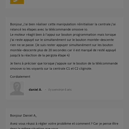
Bonjour, j'ai bien réaliser cette manipulation réinitialiser la centrale j'ai
relancé les étapes avec la télécommande smoove io.
Le moteur réagit bien à l'appui sur bouton programmation mais lorsque
j'ai reste appuyé sur le simultanément sur le bouton montée-descente
rien ne se passe. (Je suis rester appuyer simultanément sur les bouton
montée-descente plus de 20 secondes car il est marqué de resté appuyé
jusqu'à la réaction de la pergola étape 4)
Je tiens à préciser que lorsque j'appuie sur le bouton de la télécommande
smoove io les voyants sur la centrale C1 et C2 clignote.
Cordialement
daniel A.
il y a environ 6 ans
Bonjour Daniel A,
Avez vous réussi à régler votre problème et comment ? Car je pense être
dans la même situation que vous.