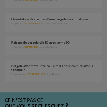
3
réponses
DOMOTIQUE
il y a plus de 2 ans
Orientation des larmes d'une pergola bioclimatique
9
réponses
AUTRES PRODUITS
il y a environ un mois
Pairage de pergola tilt IO avec Izymo IO
3
réponses
DOMOTIQUE
il y a plus de 4 ans
pergola avec moteur telco : slim IO pour coupler avec la
tahoma ?
2
réponses
AUTRES PRODUITS
il y a 14 jours
CE N'EST PAS CE
QUE VOUS RECHERCHEZ