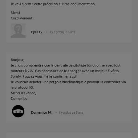
Je vais ajouter cette précision sur ma documentation.
Merci
Cordialement
Cyril G.
il y a presque 6 ans
Bonjour,
Je crois comprendre que la centrale de pilotage fonctionne avec tout
moteurs à 24V. Pas nécessaire de le changer avec un moteur à vérin
Somfy. Pouvez vous me le confirmer svp?
Je voudrais acheter une pergola bioclimatique e pouvoir la controller via
le protocol IO.
Merci d'avance,
Domenico
Domenico M.
il y a plus de 5 ans