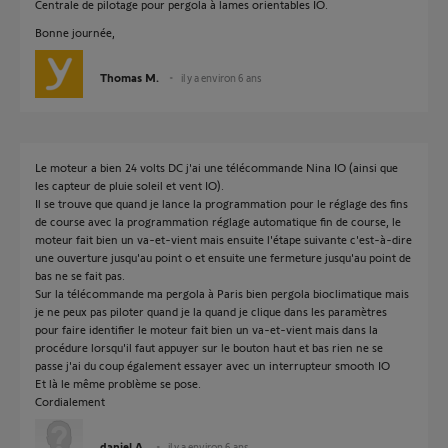
Centrale de pilotage pour pergola à lames orientables IO.
Bonne journée,
Thomas M.
il y a environ 6 ans
Le moteur a bien 24 volts DC j'ai une télécommande Nina IO (ainsi que
les capteur de pluie soleil et vent IO).
Il se trouve que quand je lance la programmation pour le réglage des fins
de course avec la programmation réglage automatique fin de course, le
moteur fait bien un va-et-vient mais ensuite l'étape suivante c'est-à-dire
une ouverture jusqu'au point o et ensuite une fermeture jusqu'au point de
bas ne se fait pas.
Sur la télécommande ma pergola à Paris bien pergola bioclimatique mais
je ne peux pas piloter quand je la quand je clique dans les paramètres
pour faire identifier le moteur fait bien un va-et-vient mais dans la
procédure lorsqu'il faut appuyer sur le bouton haut et bas rien ne se
passe j'ai du coup également essayer avec un interrupteur smooth IO
Et là le même problème se pose.
Cordialement
daniel A.
il y a environ 6 ans