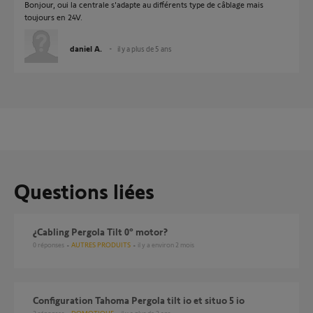
Bonjour, oui la centrale s'adapte au différents type de câblage mais
toujours en 24V.
daniel A.
il y a plus de 5 ans
Questions liées
¿Cabling Pergola Tilt 0º motor?
0
réponses
AUTRES PRODUITS
il y a environ 2 mois
Configuration Tahoma Pergola tilt io et situo 5 io