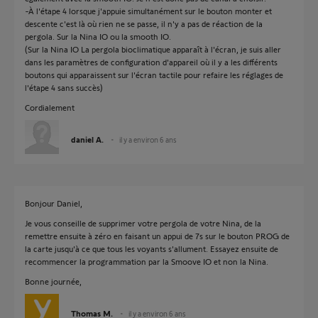
-À l'étape 4 lorsque j'appuie simultanément sur le bouton monter et
descente c'est là où rien ne se passe, il n'y a pas de réaction de la
pergola. Sur la Nina IO ou la smooth IO.
(Sur la Nina IO La pergola bioclimatique apparaît à l'écran, je suis aller
dans les paramètres de configuration d'appareil où il y a les différents
boutons qui apparaissent sur l'écran tactile pour refaire les réglages de
l'étape 4 sans succès)
Cordialement
daniel A.
il y a environ 6 ans
Bonjour Daniel,
Je vous conseille de supprimer votre pergola de votre Nina, de la
remettre ensuite à zéro en faisant un appui de 7s sur le bouton PROG de
la carte jusqu'à ce que tous les voyants s'allument. Essayez ensuite de
recommencer la programmation par la Smoove IO et non la Nina.
Bonne journée,
Thomas M.
il y a environ 6 ans