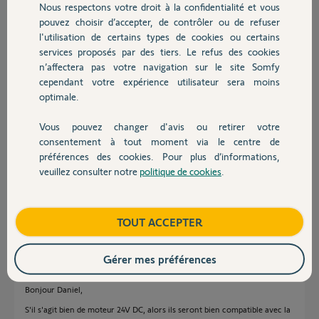
deux polarités j'ai installé le système de pergola tilt IO.
Nous respectons votre droit à la confidentialité et vous
Chauffage
Le moteur est t'il compatible avec la centrale pergola Somfy où dois-
pouvez choisir d’accepter, de contrôler ou de refuser
je changer de moteur.
l'utilisation de certains types de cookies ou certains
services proposés par des tiers. Le refus des cookies
Autres produits
Cordialement
n’affectera pas votre navigation sur le site Somfy
cependant votre expérience utilisateur sera moins
optimale.
Vous pouvez changer d'avis ou retirer votre
Devis avec un pro
consentement à tout moment via le centre de
daniel A.
préférences des cookies. Pour plus d’informations,
il y a environ 6 ans
veuillez consulter notre
politique de cookies
.
Contact
Participer au fil de discussion
Boutique
TOUT ACCEPTER
Réponses
Gérer mes préférences
Bonjour Daniel,
S'il s'agit bien de moteur 24V DC, alors ils seront bien compatible avec la