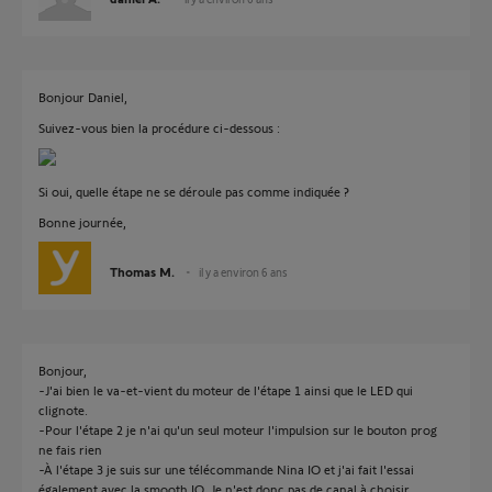
Bonjour Daniel,
Suivez-vous bien la procédure ci-dessous :
Si oui, quelle étape ne se déroule pas comme indiquée ?
Bonne journée,
Thomas M.
il y a environ 6 ans
Bonjour,
-J'ai bien le va-et-vient du moteur de l'étape 1 ainsi que le LED qui
clignote.
-Pour l'étape 2 je n'ai qu'un seul moteur l'impulsion sur le bouton prog
ne fais rien
-À l'étape 3 je suis sur une télécommande Nina IO et j'ai fait l'essai
également avec la smooth IO. Je n'est donc pas de canal à choisir.