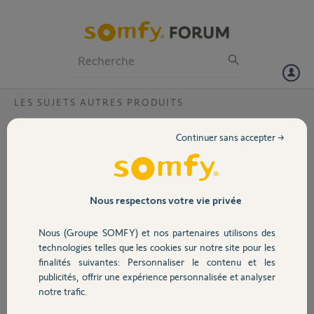
Particuliers
Professionnels
Forum
LES SUJETS AUTRES PRODUITS
Volet
Pergola Tilt IO
Continuer sans accepter →
Bonjour,
Portail
Quel moteur est
compatible avec la
Garage
Nous respectons votre vie privée
CENTRALE DE
PILOTAGE POUR
Nous (Groupe SOMFY) et nos partenaires utilisons des
PERGOLA À LAMES
Sécurité
technologies telles que les cookies sur notre site pour les
ORIENTABLES io?
finalités suivantes: Personnaliser le contenu et les
J'ai actuellement un
publicités, offrir une expérience personnalisée et analyser
Domotique
moteur à vérin qui
notre trafic.
fonctionne, il a deux fils 24V et change de rotation en inversant les