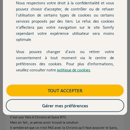
pascal B.
Nous respectons votre droit à la confidentialité et vous
Chauffage
il y a environ 6 ans
pouvez choisir d’accepter, de contrôler ou de refuser
Participer au fil de discussion
l'utilisation de certains types de cookies ou certains
services proposés par des tiers. Le refus des cookies
Autres produits
n’affectera pas votre navigation sur le site Somfy
cependant votre expérience utilisateur sera moins
Réponses
optimale.
Vous pouvez changer d'avis ou retirer votre
Devis avec un pro
Bonjour
consentement à tout moment via le centre de
préférences des cookies. Pour plus d’informations,
Pouvez-vous laisser ici les références de la Télis et du Sunis ?
veuillez consulter notre
politique de cookies
.
Contact
Bonne journée !
Jean-Luc B.
il y a environ 6 ans
Boutique
TOUT ACCEPTER
Gérer mes préférences
Merci pour votre interessement. Oui pardon.
C'est une Telis 6 Chronis et Sunis RTS.
Mais en fait , je pense avoir trouvé la solution.
Il semblerait que ce n'est PAS avec la Chronis qu'il faut associer le Sunis,