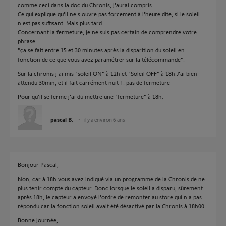
comme ceci dans la doc du Chronis, j'aurai compris.
Ce qui explique qu'il ne s'ouvre pas forcement à l'heure dite, si le soleil
n'est pas suffisant. Mais plus tard.
Concernant la fermeture, je ne suis pas certain de comprendre votre
phrase
"ça se fait entre 15 et 30 minutes après la disparition du soleil en
fonction de ce que vous avez paramétrer sur la télécommande".
Sur la chronis j'ai mis "soleil ON" à 12h et "Soleil OFF" à 18h.J'ai bien
attendu 30min, et il fait carrément nuit ! : pas de fermeture
Pour qu'il se ferme j'ai du mettre une "fermeture" à 18h.
pascal B.
il y a environ 6 ans
Bonjour Pascal,
Non, car à 18h vous avez indiqué via un programme de la Chronis de ne
plus tenir compte du capteur. Donc lorsque le soleil a disparu, sûrement
après 18h, le capteur a envoyé l'ordre de remonter au store qui n'a pas
répondu car la fonction soleil avait été désactivé par la Chronis à 18h00.
Bonne journée,