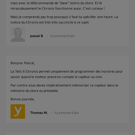
mais avec la télécommande de "base" Soliris du store. Et là
miraculeusement le Chronis fonctionne aussi. C'est curieux !
Mais je comprends pas trop pourquoi il faut lui spécifier une heure. La
notice du Chronis est très très succincte à ce sujet.
pascal B.
il y a environ 6 ans
Bonjour Pascal,
La Telis 6 Chronis permet uniquement de programmer des horaires pour
savoir quand le moteur prend en compte le capteur ou non.
Par contre vous devez impérativement mémoriser ce capteur dans la
mémoire du store au préalable.
Bonne journée,
Thomas M.
il y a environ 6 ans