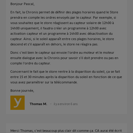
Bonjour Pascal,
En fait, la Chronis permet de définir des plages horaires quand le Store
prendra en compte les ordres envoyés par le capteur. Par exemple, si
vous souhaitez que le store réagissent au capteur solaire de 12h00 à
14h00 uniquement, il faudra créer un programme à 12h00 avec
activation capteur et un programme à 14h00 avec désactivation du
capteur. Ainsi, si le soleil apparaît entre ces plages horaires, le store
descend et s'il apparaît en dehors, le store ne réagira pas.
Donc c'est bien le capteur qui envoie l'ordre au moteur et le moteur
ensuite dialogue avec la Chronis pour savoir s'il doit prendre ou pas en
compte l'ordre du capteur.
Concernant le fait que le store rentre à la disparition du soleil, ça se fait
entre 15 et 30 minutes après la disparition du soleil en fonction de ce que
vous avez paramétrer sur la télécommande.
Bonne journée,
Thomas M.
il y a environ 6 ans
Merci Thomas, c'est beaucoup plus clair dit comme ça. CA aurai été écrit