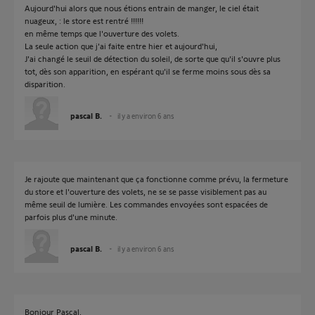
Aujourd'hui alors que nous étions entrain de manger, le ciel était
nuageux, : le store est rentré !!!!!!
en même temps que l'ouverture des volets.
La seule action que j'ai faite entre hier et aujourd'hui,
J'ai changé le seuil de détection du soleil, de sorte que qu'il s'ouvre plus
tot, dès son apparition, en espérant qu'il se ferme moins sous dès sa
disparition.
pascal B.
il y a environ 6 ans
Je rajoute que maintenant que ça fonctionne comme prévu, la fermeture
du store et l'ouverture des volets, ne se se passe visiblement pas au
même seuil de lumière. Les commandes envoyées sont espacées de
parfois plus d'une minute.
pascal B.
il y a environ 6 ans
Bonjour Pascal,