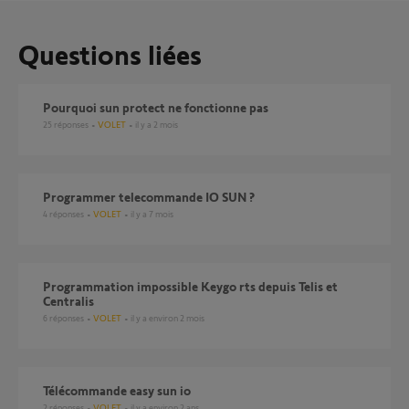
Questions liées
pourquoi sun protect ne fonctionne pas
25
réponses
VOLET
il y a 2 mois
programmer telecommande IO SUN ?
4
réponses
VOLET
il y a 7 mois
Programmation impossible Keygo rts depuis Telis et
Centralis
6
réponses
VOLET
il y a environ 2 mois
Télécommande easy sun io
2
réponses
VOLET
il y a environ 2 ans