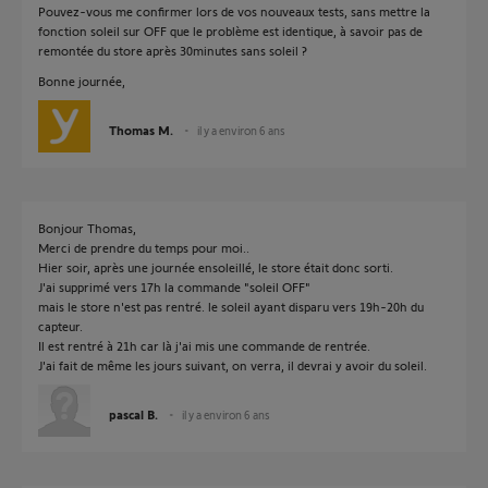
Pouvez-vous me confirmer lors de vos nouveaux tests, sans mettre la
fonction soleil sur OFF que le problème est identique, à savoir pas de
remontée du store après 30minutes sans soleil ?
Bonne journée,
Thomas M.
il y a environ 6 ans
Bonjour Thomas,
Merci de prendre du temps pour moi..
Hier soir, après une journée ensoleillé, le store était donc sorti.
J'ai supprimé vers 17h la commande "soleil OFF"
mais le store n'est pas rentré. le soleil ayant disparu vers 19h-20h du
capteur.
Il est rentré à 21h car là j'ai mis une commande de rentrée.
J'ai fait de même les jours suivant, on verra, il devrai y avoir du soleil.
pascal B.
il y a environ 6 ans