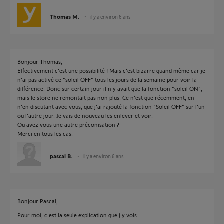
Thomas M.
il y a environ 6 ans
Bonjour Thomas,
Effectivement c'est une possibilité ! Mais c'est bizarre quand même car je
n'ai pas activé ce "soleil OFF" tous les jours de la semaine pour voir la
différence. Donc sur certain jour il n'y avait que la fonction "soleil ON",
mais le store ne remontait pas non plus. Ce n'est que récemment, en
n'en discutant avec vous, que j'ai rajouté la fonction "Soleil OFF" sur l'un
ou l'autre jour. Je vais de nouveau les enlever et voir.
Ou avez vous une autre préconisation ?
Merci en tous les cas.
pascal B.
il y a environ 6 ans
Bonjour Pascal,
Pour moi, c'est la seule explication que j'y vois.