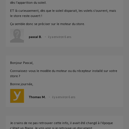
dès l'apparition du soleil.
ET là curieusement, dès que le soleil disparait, les volets s'ouvrent, mais
le store reste ouvert !
Ça semble donc se préciser sur le moteur du store.
pascal B.
il y a environ 6 ans
Bonjour Pascal,
Connaissez-vous le modèle du moteur ou du récepteur installé sur votre
store ?
Bonne journée,
Thomas M.
il y a environ 6 ans
Je crains de ne pas retrouver cette info, il avait été changé à l’époque
c’était un filaire. Je vzis voir si je retrouve un document.