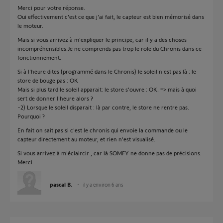
Merci pour votre réponse.
Oui effectivement c'est ce que j'ai fait, le capteur est bien mémorisé dans
le moteur.
Mais si vous arrivez à m'expliquer le principe, car il y a des choses
incompréhensibles.Je ne comprends pas trop le role du Chronis dans ce
fonctionnement.
Si à l'heure dites (programmé dans le Chronis) le soleil n'est pas là : le
store de bouge pas : OK
Mais si plus tard le soleil apparait: le store s'ouvre : OK. => mais à quoi
sert de donner l'heure alors ?
-2) Lorsque le soleil disparait : là par contre, le store ne rentre pas.
Pourquoi ?
En fait on sait pas si c'est le chronis qui envoie la commande ou le
capteur directement au moteur, et rien n'est visualisé.
Si vous arrivez à m'éclaircir , car là SOMFY ne donne pas de précisions.
Merci
pascal B.
il y a environ 6 ans