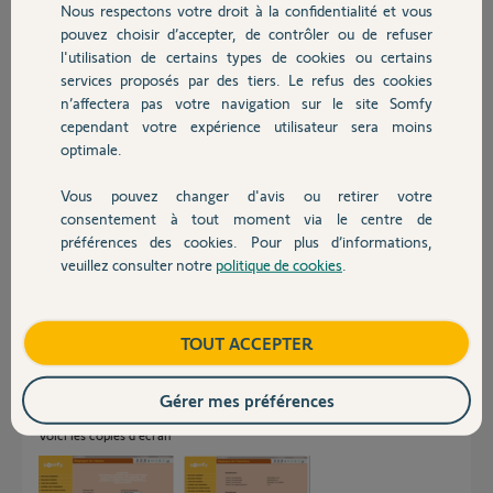
Nous respectons votre droit à la confidentialité et vous
Participer au fil de discussion
Chauffage
pouvez choisir d’accepter, de contrôler ou de refuser
l'utilisation de certains types de cookies ou certains
services proposés par des tiers. Le refus des cookies
Autres produits
Réponses
n’affectera pas votre navigation sur le site Somfy
cependant votre expérience utilisateur sera moins
optimale.
Bonjour
Vous pouvez changer d'avis ou retirer votre
N'avez-vous pas déjà créé un compte pour cette centrale ?
Devis avec un pro
consentement à tout moment via le centre de
Si non, postez des copies d'écran faites en mode installateur à partir de
préférences des cookies. Pour plus d’informations,
la console web du "Réglage réseau" et "Réglage de l'interface".
veuillez consulter notre
politique de cookies
.
Contact
Bonne journée !
Jean-Luc B.
il y a environ 6 ans
Boutique
TOUT ACCEPTER
Gérer mes préférences
Voici les copies d'écran