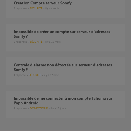
creation Compte serveur Somfy
8
réponses
SÉCURITÉ
il y a 4 mois
Impossible de créer un compte sur serveur d'adresses
Somfy ?
2
réponses
SÉCURITÉ
il y a 10 mois
Centrale d'alarme non détectée sur serveur d'adresses
Somfy ?
1
réponse
SÉCURITÉ
il y a 12 mois
Impossible de me connecter à mon compte Tahoma sur
l'app Android
7
réponses
DOMOTIQUE
il y a 10 jours