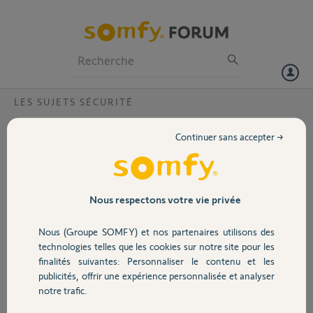
Particuliers
Professionnels
Forum
LES SUJETS SÉCURITÉ
Volet
Pourquoi est-il impossible de trouver la
Continuer sans accepter →
centrale pour création du compte serveur
Portail
d'adresse?
J'accède bien à la centrale via la console de gestion et son IP
Garage
Nous respectons votre vie privée
Les paramètres Réseau et Interfaces semblent bien paramétrés.
modèle BOX : Free Revolution
La recherche de la centrale boucle malgré le débranchement puis re-
Nous (Groupe SOMFY) et nos partenaires utilisons des
Sécurité
branchement de la centrale. Que faire? Merci
technologies telles que les cookies sur notre site pour les
N°console : 629084
finalités suivantes: Personnaliser le contenu et les
publicités, offrir une expérience personnalisée et analyser
Domotique
notre trafic.
yann D.
il y a environ 6 ans