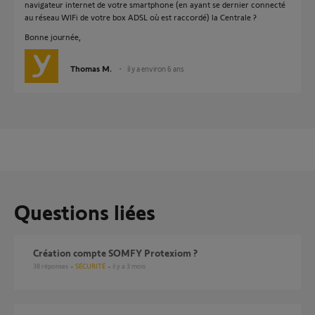
navigateur internet de votre smartphone (en ayant se dernier connecté
au réseau WIFi de votre box ADSL où est raccordé) la Centrale ?
Bonne journée,
Thomas M.
il y a environ 6 ans
Questions liées
création compte SOMFY Protexiom ?
38
réponses
SÉCURITÉ
il y a 3 mois