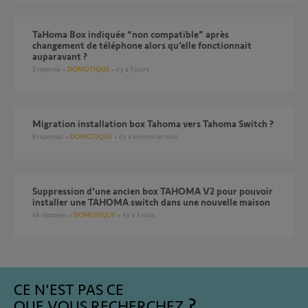
TaHoma Box indiquée “non compatible” après
changement de téléphone alors qu’elle fonctionnait
auparavant ?
1
réponse
DOMOTIQUE
il y a 5 jours
Migration installation box Tahoma vers Tahoma Switch ?
8
réponses
DOMOTIQUE
il y a environ un mois
Suppression d'une ancien box TAHOMA V2 pour pouvoir
installer une TAHOMA switch dans une nouvelle maison
48
réponses
DOMOTIQUE
il y a 3 mois
CE N'EST PAS CE
QUE VOUS RECHERCHEZ