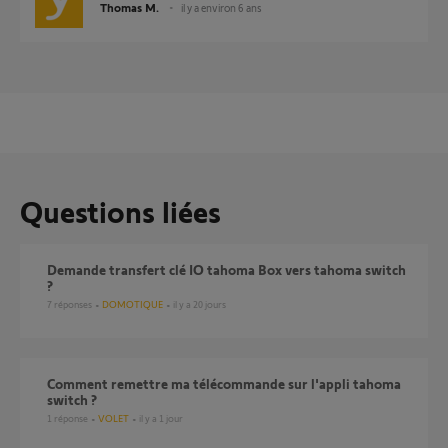
Thomas M.
il y a environ 6 ans
Questions liées
Demande transfert clé IO tahoma Box vers tahoma switch
?
7
réponses
DOMOTIQUE
il y a 20 jours
Comment remettre ma télécommande sur l'appli tahoma
switch ?
1
réponse
VOLET
il y a 1 jour