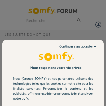
Particuliers
Professionnels
Forum
LES SUJETS DOMOTIQUE
Volet
Disfonctionnement box Tahoma ?
Continuer sans accepter →
Bonjour
Portail
Box 1213 9861 0706
Vr 2020 3.4-12
Hier plusieurs coupures de l'EDF et depuis toutes les commandes
Garage
Nous respectons votre vie privée
générées par la box en Smart ou Agenda se soldent par : Une erreur
s'est produite au niveau de votre boitier...
Nous (Groupe SOMFY) et nos partenaires utilisons des
Toutes les commandes directes fonctionnent bien par l'interface PC
Sécurité
technologies telles que les cookies sur notre site pour les
ou Android (scénario ou équipements)
finalités suivantes: Personnaliser le contenu et les
Reset de la Box sans effet
publicités, offrir une expérience personnalisée et analyser
Merci de votre aide
Domotique
notre trafic.
Henri D.