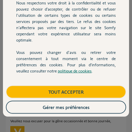
Nous respectons votre droit à la confidentialité et vous
Chauffage
il y a environ 6 ans
pouvez choisir d’accepter, de contrôler ou de refuser
Participer au fil de discussion
l'utilisation de certains types de cookies ou certains
services proposés par des tiers. Le refus des cookies
Autres produits
n’affectera pas votre navigation sur le site Somfy
cependant votre expérience utilisateur sera moins
Réponses
optimale.
Vous pouvez changer d'avis ou retirer votre
Devis avec un pro
Bonjour Henri,
consentement à tout moment via le centre de
préférences des cookies. Pour plus d’informations,
En effet, nous avons identifié un défaut lié à la mise à jour concernant le
lancement des programmations. Nos équipes travaillent actuellement du
veuillez consulter notre
politique de cookies
.
Contact
le déploiement du correctif. En attendant vous pouvez contourner ce
problème, en éditant, puis en enregistrant chacune de vos
programmations ce qui aura pour effet de les resynchroniser avec nos
serveurs.
Boutique
TOUT ACCEPTER
Si le problème persiste toujours, je vous invite à effectuer un RESET de
votre TaHoma en suivant la procédure décrite au lien ci-dessous :
Gérer mes préférences
FAQ Vidéo : Comment effectuer un RESET de mon TaHoma ?
Veuillez nous excuser pour la gêne occasionnée et bonne journée,