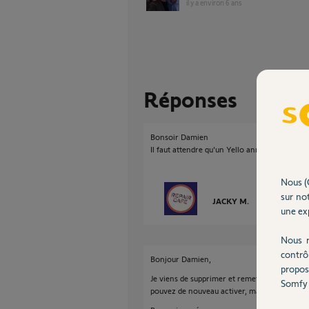
il y a environ 6 ans
Réponses
Bonsoir Damien
Il faut attendre qu'un Yello annule votre insta
Nous (
sur not
JACKY M.
il y a environ 6
une exp
Nous r
contrô
Bonjour Damien,
propos
Je viens de supprimer et remettre à zéro la
Somfy 
pouvez de nouveau activer, mais sur la bonne