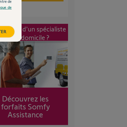
ntre de
tique de
vention d'un spécialiste
TER
à mon domicile ?
Découvrez les
forfaits Somfy
Assistance