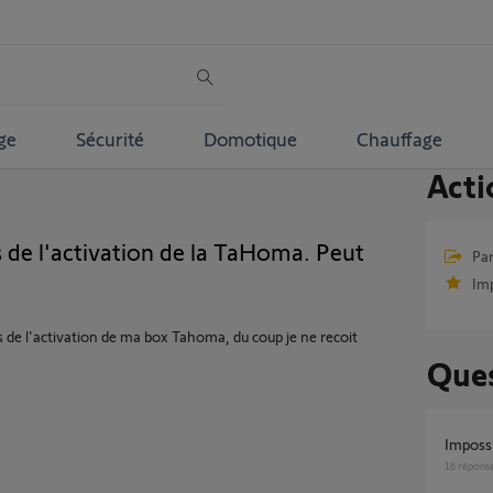
ge
Sécurité
Domotique
Chauffage
Acti
s de l'activation de la TaHoma. Peut
Par
Im
rs de l'activation de ma box Tahoma, du coup je ne recoit
Ques
Imposs
16
répons