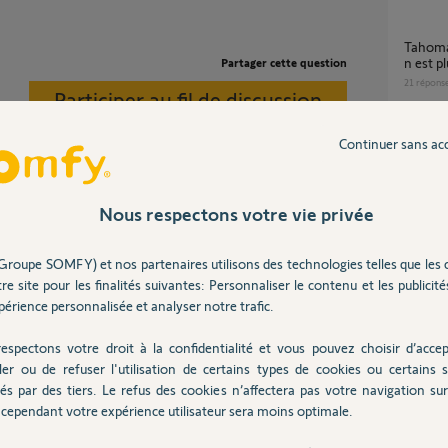
Tahoma switch déconnectée de mon appli et
n est p
Partager cette question
21
répons
Participer au fil de discussion
Continuer sans ac
Comment effectuer la migration tahoma v2
vers t
mail?
13
répons
Nous respectons votre vie privée
llation.
Groupe SOMFY) et nos partenaires utilisons des technologies telles que les 
Modif
re site pour les finalités suivantes: Personnaliser le contenu et les publicités
 ans
1
réponse
érience personnalisée et analyser notre trafic.
espectons votre droit à la confidentialité et vous pouvez choisir d’accep
impossible de modifier le mot de passe et
ler ou de refuser l'utilisation de certains types de cookies ou certains s
l'adres
és par des tiers. Le refus des cookies n’affectera pas votre navigation sur 
l'applic
 préactivation de votre TaHoma, que vous
cependant votre expérience utilisateur sera moins optimale.
3
réponse
 adresse email cette fois-ci.