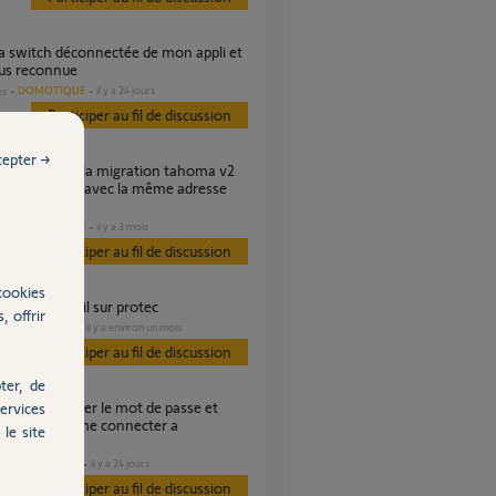
lus reconnue
DOMOTIQUE
il y a 24 jours
es
Participer au fil de discussion
cepter →
ahoma switch avec la même adresse
DOMOTIQUE
il y a 3 mois
es
Participer au fil de discussion
cookies
ier adresse mail sur protec
, offrir
DOMOTIQUE
il y a environ un mois
Participer au fil de discussion
ter, de
ervices
se mail pour me connecter a
le site
ation ?
DOMOTIQUE
il y a 24 jours
s
Participer au fil de discussion