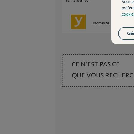
Bonne journée,
Vous p
préfér
cookie
Thomas M.
il y a environ
Gér
CE N'EST PAS CE
QUE VOUS RECHER