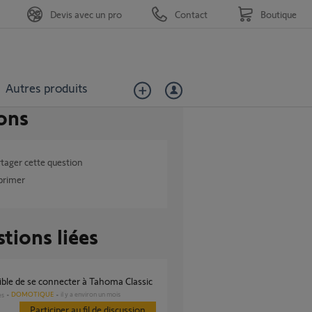
Devis avec un pro
Contact
Boutique
Autres produits
ons
tager cette question
primer
tions liées
ible de se connecter à Tahoma Classic
DOMOTIQUE
il y a environ un mois
es
Participer au fil de discussion