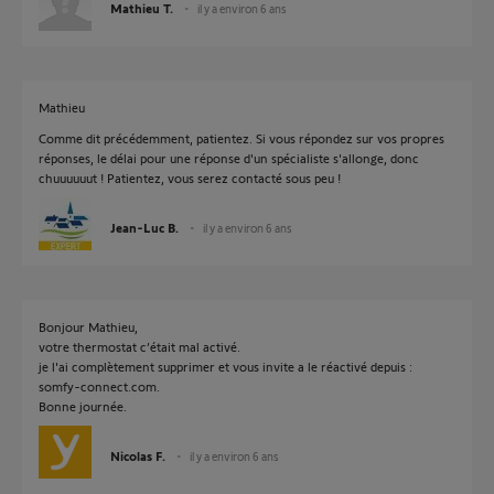
Mathieu T.
il y a environ 6 ans
Mathieu
Comme dit précédemment, patientez. Si vous répondez sur vos propres
réponses, le délai pour une réponse d'un spécialiste s'allonge, donc
chuuuuuut ! Patientez, vous serez contacté sous peu !
Jean-Luc B.
il y a environ 6 ans
Bonjour Mathieu,
votre thermostat c’était mal activé.
je l'ai complètement supprimer et vous invite a le réactivé depuis :
somfy-connect.com.
Bonne journée.
Nicolas F.
il y a environ 6 ans