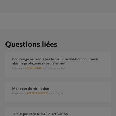
Questions liées
Bonjour,je ne reçois pas le mail d activation pour mon
alarme protexiom ? cordialement
4
réponses
DOMOTIQUE
il y a presque 2 ans
Mail recu de résiliation
0
réponses
AUTRES PRODUITS
il y a 14 jours
Je n’ai pas reçu le mail d’activation