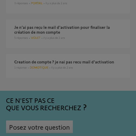
3
réponses
PORTAIL
il y a plus de 2 ans
Je n’ai pas reçu le mail d’activation pour finaliser la
création de mon compte
5
réponses
VOLET
il y a plus de 2 ans
creation de compte ? je nai pas recu mail d'activation
1
réponse
DOMOTIQUE
il y a plus de 2 ans
CE N'EST PAS CE
QUE VOUS RECHERCHEZ
Posez votre question