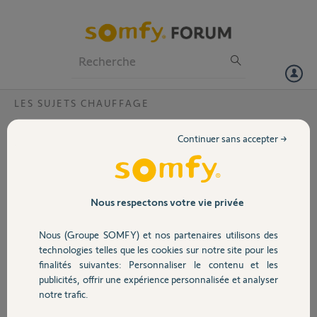
Particuliers
Professionnels
Forum
LES SUJETS CHAUFFAGE
Volet
Réception mail d'activation
Continuer sans accepter →
Bonjour, je n' ai pas reçu le mail d'activation pour mon thermostat
Portail
Somfy
Garage
Nous respectons votre vie privée
Mathieu T.
il y a environ 6 ans
Participer au fil de discussion
Nous (Groupe SOMFY) et nos partenaires utilisons des
Sécurité
technologies telles que les cookies sur notre site pour les
finalités suivantes: Personnaliser le contenu et les
publicités, offrir une expérience personnalisée et analyser
Domotique
Réponses
notre trafic.