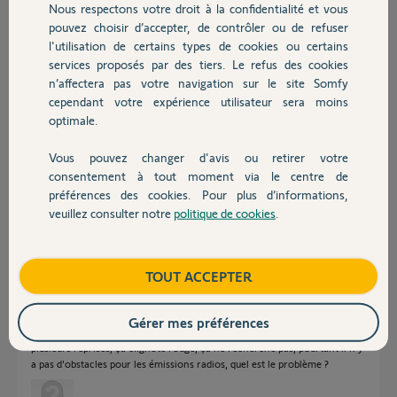
Nous respectons votre droit à la confidentialité et vous
Chauffage
pouvez choisir d’accepter, de contrôler ou de refuser
Bonjour
l'utilisation de certains types de cookies ou certains
Laissez ici le pin du thermostat et attendez d'être contacté.
services proposés par des tiers. Le refus des cookies
Autres produits
Bonne journée !
n’affectera pas votre navigation sur le site Somfy
cependant votre expérience utilisateur sera moins
Jean-Luc B.
il y a environ 6 ans
optimale.
Vous pouvez changer d'avis ou retirer votre
Devis avec un pro
consentement à tout moment via le centre de
préférences des cookies. Pour plus d’informations,
Voici mon pin 1929-0152-2661
veuillez consulter notre
politique de cookies
.
Merci
Contact
Mathieu T.
il y a environ 6 ans
Boutique
TOUT ACCEPTER
Gérer mes préférences
Problème de connexion entre le thermostat et le récepteur, essais à
plusieurs reprises, ça clignote rouge, ça ne recherche pas, pourtant il n'y
a pas d'obstacles pour les émissions radios, quel est le problème ?