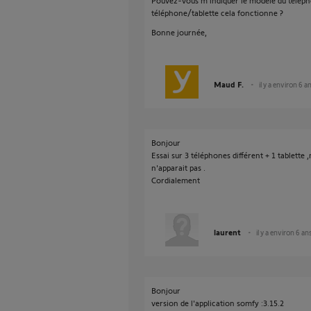
Pouvez-vous m'indiquer le modèle du téléphon
téléphone/tablette cela fonctionne ?
Bonne journée,
Maud F.
il y a environ 6 a
Bonjour
Essai sur 3 téléphones différent + 1 tablett
n'apparait pas .
Cordialement
laurent
il y a environ 6 an
Bonjour
version de l'application somfy :3.15.2