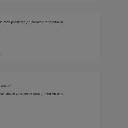
e mon problème ,en parallèle je réinitialise
s
isateur?
mail auquel vous devez nous ajouter en tant