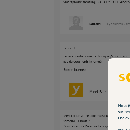
Smartphone samsung GALAXY J3 OS Androi
laurent
il y a environ 6 an
Laurent,
Le sujet reste ouvert et lorsque j'aurais plu
pas de vous tenir informé.
Bonne journée,
Maud F.
il y a environ 6 a
Nous (
sur not
Merci pour votre aide mais que faire mainte
une exp
semaine ,1 mois ?
Dois je rendre l'alarme là ou je l'ai acheté e
Nous r