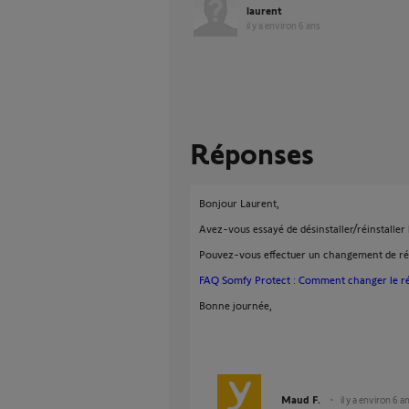
laurent
il y a environ 6 ans
Réponses
Bonjour Laurent,
Avez-vous essayé de désinstaller/réinstaller l
Pouvez-vous effectuer un changement de rése
FAQ Somfy Protect : Comment changer le r
Bonne journée,
Maud F.
il y a environ 6 a