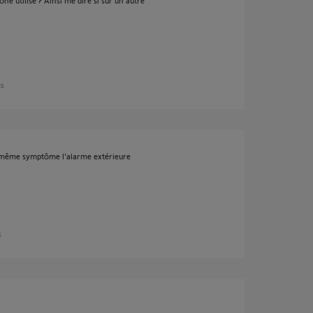
e utilisé ? Ainsi me dire si sur un autre
ns
e ,même symptôme l'alarme extérieure
s