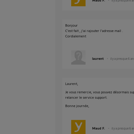
Maud F.
il y a presque 6 a
Bonjour
C'est fait , j'ai rajouter l'adresse mail .
Cordialement
laurent
il y a presque 6 an
Laurent,
Je vous remercie, vous pouvez désormais supp
relancer le service support.
Bonne journée,
Maud F.
il y a presque 6 a