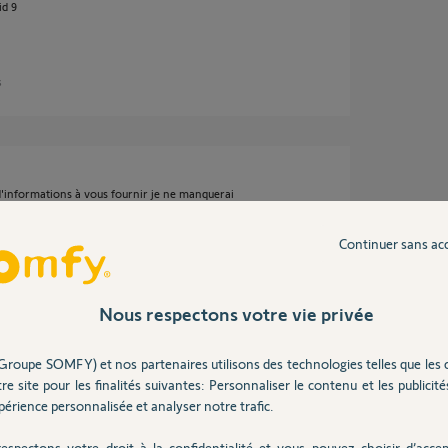
d 9
s
s d'informations à vous fournir je ne manquerai
Continuer sans ac
Nous respectons votre vie privée
ns
Groupe SOMFY) et nos partenaires utilisons des technologies telles que les 
re site pour les finalités suivantes: Personnaliser le contenu et les publicités
nant ,la résolution du problème peux durer 1
érience personnalisée et analyser notre trafic.
t me faire rembourser ?
espectons votre droit à la confidentialité et vous pouvez choisir d’accep