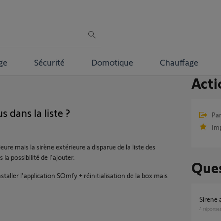
ge
Sécurité
Domotique
Chauffage
Acti
s dans la liste ?
Par
Im
eure mais la sirène extérieure a disparue de la liste des
la possibilité de l'ajouter.
Ques
nstaller l'application SOmfy + réinitialisation de la box mais
Sirene
4
réponse