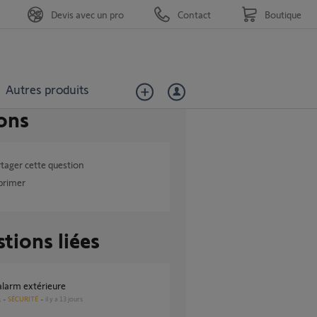
Devis avec un pro
Contact
Boutique
Autres produits
ons
tager cette question
primer
tions liées
 alarm extérieure
SÉCURITÉ
il y a 13 jours
s