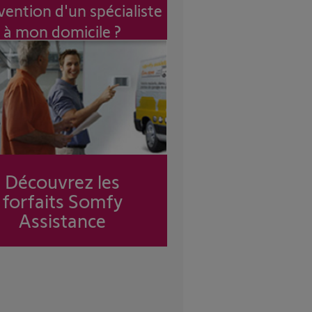
vention d'un spécialiste
à mon domicile ?
Découvrez les
forfaits Somfy
Assistance