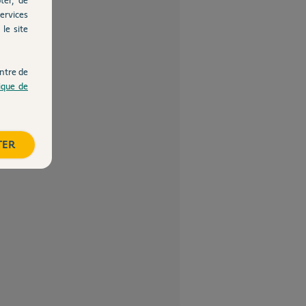
ervices
le site
ntre de
tique de
TER