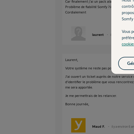
Car finalement j'ai un pack alarme pas utilis
contrô
Problème de fiabilité Somfy ?Je pensait être
Cordialement
propos
Somfy 
Vous p
laurent
il y a environ 6 an
préfér
cookie
Laurent,
Gér
Votre système ne reste pas pour autant non 
J'ai ouvert un ticket auprès de notre servic
d’identifier le problème que vous rencontrez
me sera apportée.
Je me permettrais de les relancer.
Bonne journée,
Maud F.
il y a environ 6 a