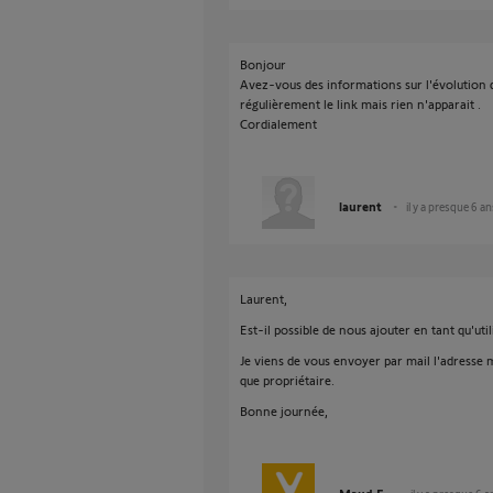
Bonjour
Avez-vous des informations sur l'évolution d
régulièrement le link mais rien n'apparait .
Cordialement
laurent
il y a presque 6 an
Laurent,
Est-il possible de nous ajouter en tant qu'util
Je viens de vous envoyer par mail l'adresse 
que propriétaire.
Bonne journée,