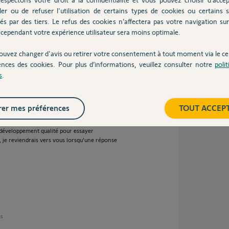
able à 100%
ler ou de refuser l'utilisation de certains types de cookies ou certains s
 tranquille en achetant une marque .
és par des tiers. Le refus des cookies n’affectera pas votre navigation sur 
cependant votre expérience utilisateur sera moins optimale.
ouvez changer d'avis ou retirer votre consentement à tout moment via le ce
s
ences des cookies. Pour plus d’informations, veuillez consulter notre
poli
s
.
er mes préférences
TOUT ACCEP
fonctionnel.
e développement qualité pour essayer
, je reviendrais vers vous lorsqu'une réponse
ns