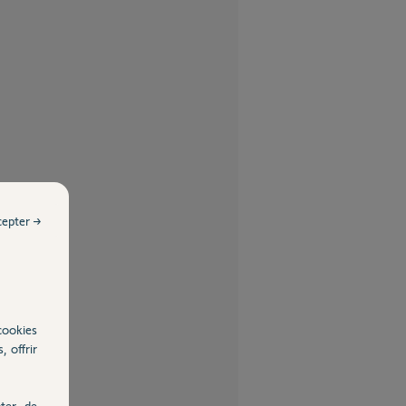
cepter →
cookies
, offrir
ter, de