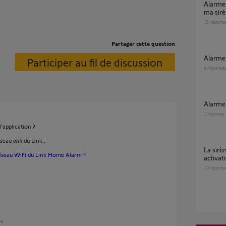
Alarme PROTEXIOM GSM? problème avec
ma sir
15
répons
Partager cette question
Alarme
Participer au fil de discussion
4
réponse
Alarm
1
réponse
'application ?
au wifi du Link :
La sirène extérieure a été déplacée, à chaque
éseau WiFi du Link Home Alarm ?
activat
10
répons
ns