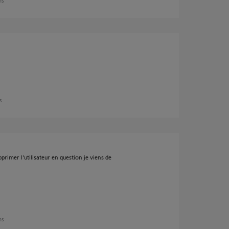
ns
s
rimer l'utilisateur en question je viens de
ns