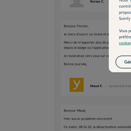
florian C.
il y a environ 6 
contrô
propos
Somfy 
Bonjour Florian,
Vous p
Je viens d'ouvrir un ticket et de relancer le t
préfér
Merci de m'apporter plus de précision en me r
cookie
depuis le badge ou l'application?
Je reviendrais vers vous sur ce post
Gér
Bonne journée,
Maud F.
il y a environ 6 a
Bonjour Maud,
Hier aucun problème rencontré.
Ce matin, 08:24:16, la désactivation automati