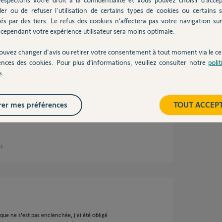
ans
ler ou de refuser l'utilisation de certains types de cookies ou certains s
és par des tiers. Le refus des cookies n’affectera pas votre navigation sur 
cependant votre expérience utilisateur sera moins optimale.
ouvez changer d'avis ou retirer votre consentement à tout moment via le ce
icket de Johan à ce sujet.
ences des cookies. Pour plus d’informations, veuillez consulter notre
poli
emontant la date et l'heure ainsi si c'est
s
.
er mes préférences
TOUT ACCEP
ns
que ne s'est pas enclenchée, j'ai été obligé