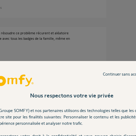
ns
 résoudre ce problème récurent et aléatoire
e avec tous les badges de la famille, même en
Continuer sans ac
ns
Nous respectons votre vie privée
 15 jours. J'ai créé un sujet similaire.
Groupe SOMFY) et nos partenaires utilisons des technologies telles que les 
ations également.
re site pour les finalités suivantes: Personnaliser le contenu et les publicités
érience personnalisée et analyser notre trafic.
espectons votre droit à la confidentialité et vous pouvez choisir d’accep