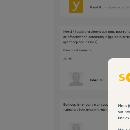
Maud F.
il y a environ 6 a
Merci ! J'espère vraiment que nous pourrons
de désactivation automatique (qui nous arriv
ayant déplacé le One+)
Bien cordialement,
Johan
Johan B.
il y a environ 6 a
Bonjour, je rencontre un souci similaire depuis
Nous (
J'aimerais être tenu informé de vos investig
sur not
une exp
Nous r