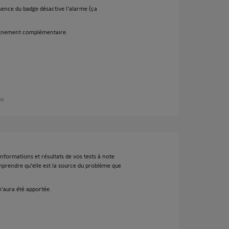
ence du badge désactive l'alarme (ça
eignement complémentaire.
ns
informations et résultats de vos tests à note
mprendre qu'elle est la source du problème que
m'aura été apportée.