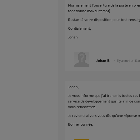
Normalement l'ouverture de la porte en prés
fonctionne 85% du temps)
Restant à votre disposition pour tout rens
Cordialement,
Johan
Johan B.
il y a environ 6 a
Johan,
Je vous informe que j'ai transmis toutes ces 
service de développement qualité afin de co
vous rencontrez.
Je reviendrai vers vous dès qu'une réponse 
Bonne journée,