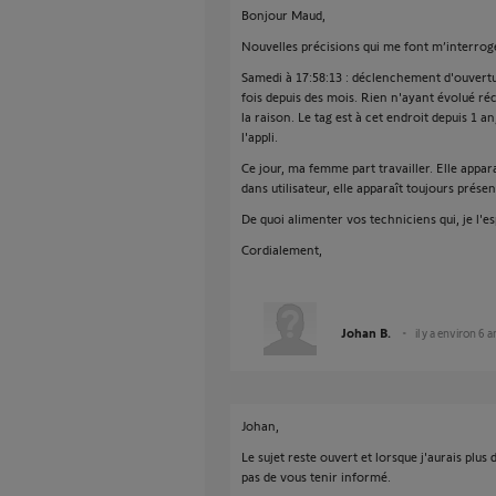
Bonjour Maud,
Nouvelles précisions qui me font m’interrog
Samedi à 17:58:13 : déclenchement d'ouvertur
fois depuis des mois. Rien n'ayant évolué r
la raison. Le tag est à cet endroit depuis 1 a
l'appli.
Ce jour, ma femme part travailler. Elle appa
dans utilisateur, elle apparaît toujours présen
De quoi alimenter vos techniciens qui, je l'e
Cordialement,
Johan B.
il y a environ 6 a
Johan,
Le sujet reste ouvert et lorsque j'aurais plu
pas de vous tenir informé.