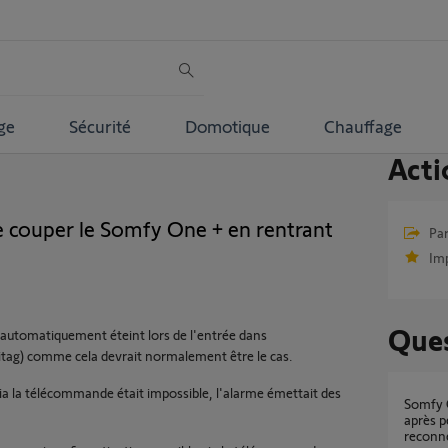
ge
Sécurité
Domotique
Chauffage
Acti
 couper le Somfy One + en rentrant
Par
Im
Ques
 automatiquement éteint lors de l'entrée dans
litag) comme cela devrait normalement être le cas.
via la télécommande était impossible, l'alarme émettait des
Somfy One+ bloquée en mode alarme activée
après p
reconn