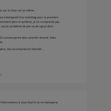
er sur le One+ en lui même :
e intempestif d'un Intellitag pour la première
écemment dans le système, je ne comprends pas
n, aucun problème de pile ou de signal dans
raît comme partie dans activité récente. Mais
te.
spère, me recontacteront bientôt...
ns
s d'informations à vous fournir je ne manquerai