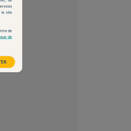
ervices
le site
ntre de
tique de
TER