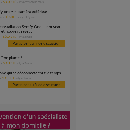
SÉCURITÉ
il y a environ un mois
s
mfy one + ni caméra extérieur
SÉCURITÉ
il y a 17 jours
es
 et nouveau réseau
SÉCURITÉ
il y a 3 mois
s
Participer au fil de discussion
e One planté ?
SÉCURITÉ
il y a 2 mois
s
one qui se déconnecte tout le temps
SÉCURITÉ
il y a 3 mois
Participer au fil de discussion
vention d'un spécialiste
à mon domicile ?