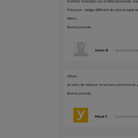
d'utiliser le bouton sur la télécommande, ma
Précision : badge différent de celui évoqué da
Merci.
Bonne journée
Johan B.
il y a environ 6 a
Johan,
Je viens de relancer le service concerné en 
Bonne journée,
Maud F.
il y a environ 6 a