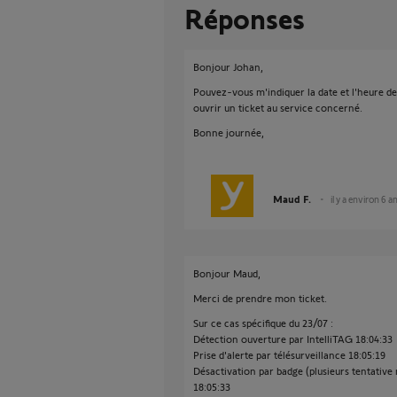
Réponses
Bonjour Johan,
Pouvez-vous m'indiquer la date et l'heure d
ouvrir un ticket au service concerné.
Bonne journée,
Maud F.
il y a environ 6 a
Bonjour Maud,
Merci de prendre mon ticket.
Sur ce cas spécifique du 23/07 :
Détection ouverture par IntelliTAG 18:04:33
Prise d'alerte par télésurveillance 18:05:19
Désactivation par badge (plusieurs tentative ma
18:05:33