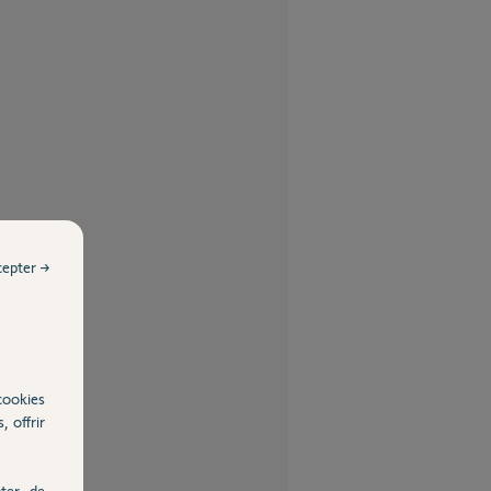
cepter →
cookies
, offrir
ter, de