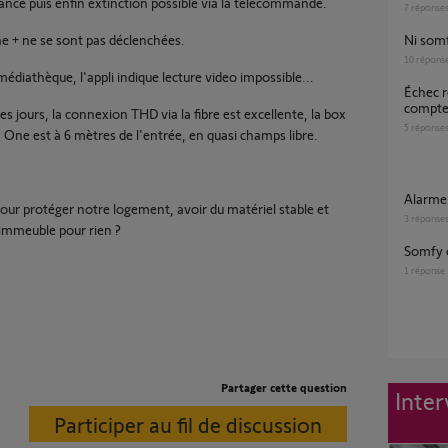
ance puis enfin extinction possible via la télécommande.
7
réponse
ne + ne se sont pas déclenchées.
Ni so
10
répons
médiathèque, l'appli indique lecture video impossible...
Échec réinstallation Somfy One – nouveau
compte
s jours, la connexion THD via la fibre est excellente, la box
5
réponse
 One est à 6 mètres de l'entrée, en quasi champs libre.
Alarm
ur protéger notre logement, avoir du matériel stable et
3
réponse
immeuble pour rien ?
Somfy 
1
réponse
Partager cette question
Inter
Participer au fil de discussion