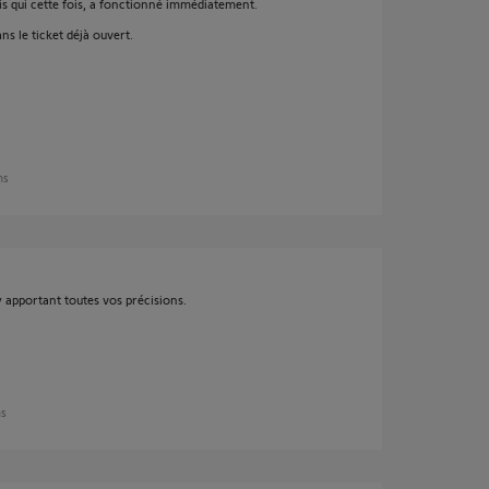
is qui cette fois, a fonctionné immédiatement.
ns le ticket déjà ouvert.
ns
y apportant toutes vos précisions.
ns