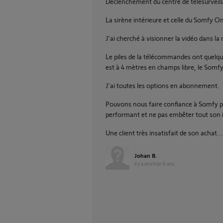
Déclenchement du centre de télésurveill
La sirène intérieure et celle du Somfy O
J'ai cherché à visionner la vidéo dans la 
Le piles de la télécommandes ont quelque
est à 4 mètres en champs libre, le Somfy
J'ai toutes les options en abonnement.
Pouvons nous faire confiance à Somfy po
performant et ne pas embêter tout son 
Une client très insatisfait de son achat...
Johan B.
il y a environ 6 ans