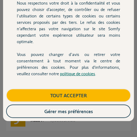
Nous respectons votre droit à la confidentialité et vous
Chauffage
MAC 0076B107A8F8
pouvez choisir d’accepter, de contrôler ou de refuser
Merci
l'utilisation de certains types de cookies ou certains
services proposés par des tiers. Le refus des cookies
Autres produits
Aimé G.
n’affectera pas votre navigation sur le site Somfy
il y a environ 6 ans
cependant votre expérience utilisateur sera moins
Participer au fil de discussion
optimale.
Vous pouvez changer d'avis ou retirer votre
Devis avec un pro
consentement à tout moment via le centre de
Réponses
préférences des cookies. Pour plus d’informations,
veuillez consulter notre
politique de cookies
.
Contact
Bonjour Aimé,
Pouvez-vous nous envoyer une capture écran de ce que filme votre
Boutique
TOUT ACCEPTER
caméra?
Bonne journée,
Gérer mes préférences
Maud F.
il y a environ 6 ans