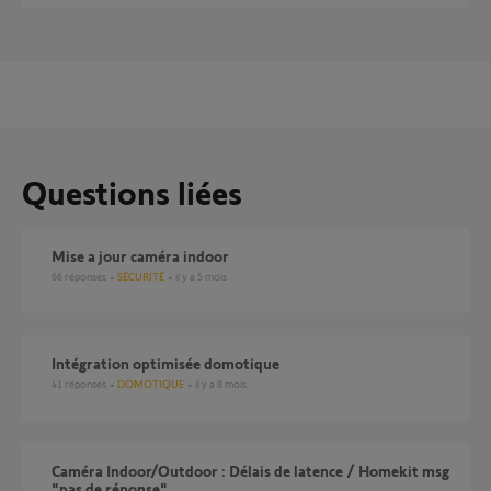
Questions liées
Mise a jour caméra indoor
66
réponses
SÉCURITÉ
il y a 5 mois
Intégration optimisée domotique
41
réponses
DOMOTIQUE
il y a 8 mois
Caméra Indoor/Outdoor : Délais de latence / Homekit msg
"pas de réponse"