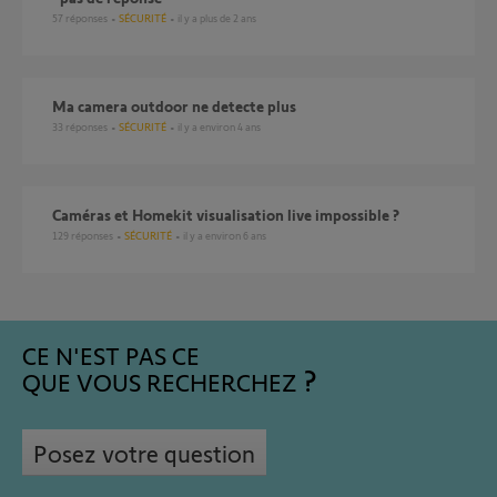
57
réponses
SÉCURITÉ
il y a plus de 2 ans
ma camera outdoor ne detecte plus
33
réponses
SÉCURITÉ
il y a environ 4 ans
Caméras et Homekit visualisation live impossible ?
129
réponses
SÉCURITÉ
il y a environ 6 ans
CE N'EST PAS CE
QUE VOUS RECHERCHEZ
Posez votre question