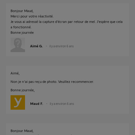
Bonjour Maud,
Merci pour votre réactivité.
Je vous ai adressé la capture d'écran par retour de mel. J'espère que cela
a fonctionné.
Bonne journée
Aimé G.
il y a environ 6 ans
Aimé,
Non je n'ai pas reçu de photo. Veuillez recommencer.
Bonne journée,
Maud F.
il y a environ 6 ans
Bonjour Maud,