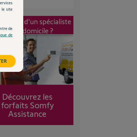
ervices
le site
vention d'un spécialiste
ntre de
à mon domicile ?
tique de
TER
Découvrez les
forfaits Somfy
Assistance