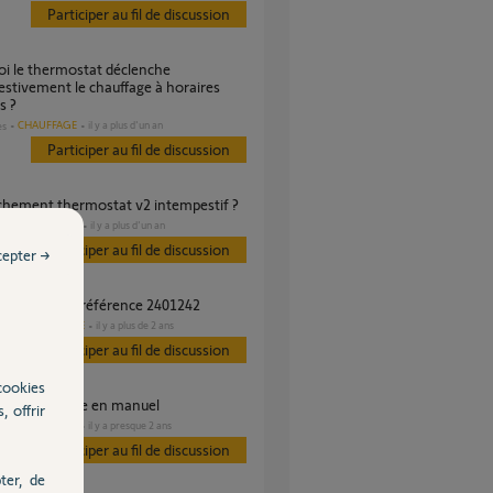
Participer au fil de discussion
stivement le chauffage à horaires
s ?
CHAUFFAGE
il y a plus d'un an
es
Participer au fil de discussion
nchement thermostat v2 intempestif ?
DOMOTIQUE
il y a plus d'un an
s
Participer au fil de discussion
cepter →
stat sans fil référence 2401242
DOMOTIQUE
il y a plus de 2 ans
es
Participer au fil de discussion
cookies
ostat v2 passe en manuel
, offrir
CHAUFFAGE
il y a presque 2 ans
es
Participer au fil de discussion
ter, de