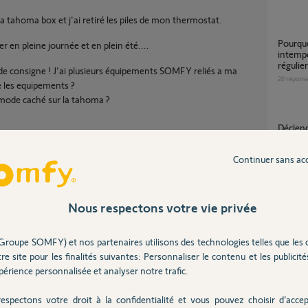
ma tahoma box et j'ai retiré les piles de mon thermostat.
Pourquoi le thermostat déclenche
er en pleine journée et en plein été....
intempe
régulier
 de consigne ! J'ai plusieurs équipements SOMFY reliés a ma
20
répons
e les equipements ?
n mode caché sur la tahoma ?
Décle
4
réponse
Continuer sans ac
thermo
Nous respectons votre vie privée
13
répons
Partager cette question
Groupe SOMFY) et nos partenaires utilisons des technologies telles que les 
Therm
Participer au fil de discussion
re site pour les finalités suivantes: Personnaliser le contenu et les publicités
15
répons
érience personnalisée et analyser notre trafic.
espectons votre droit à la confidentialité et vous pouvez choisir d’accep