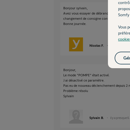
contrô
Bonjour sylvain,
propos
Avez vous essayer de débrancher le fil pilote
Somfy 
changement de consigne continuai a passer
Bonne journée.
Vous p
préfér
cookie
Nicolas F.
il y a presque 6
Gér
Bonjour,
Le mode "POMPE" était activé.
J ai désactivé ce paramètre.
Pas eu de nouveau déclenchement depuis 2 
Problème résolu
Sylvain
Sylvain B.
il y a presque 6