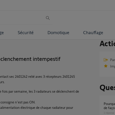
ge
Sécurité
Domotique
Chauffage
Acti
clenchement intempestif
Par
Im
contact sec 2401242 relié avec 3 récepteurs 2401245
urs.
Ques
 fois par semaine, les 3 radiateurs se déclenchent de
a consigne n'est pas ON.
Pourquoi mon thermostat 2401242 s'allume
l'alimentation électrique de chaque radiateur pour
de faço
1
réponse