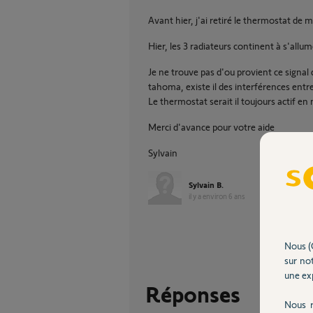
Avant hier, j'ai retiré le thermostat de 
Hier, les 3 radiateurs continent à s'allum
Je ne trouve pas d'ou provient ce signal
tahoma, existe il des interférences entr
Le thermostat serait il toujours actif e
Merci d'avance pour votre aide
Sylvain
Sylvain B.
il y a environ 6 ans
Nous (
sur not
une exp
Réponses
Nous r