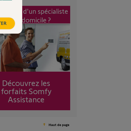
vention d'un spécialiste
à mon domicile ?
TER
Découvrez les
forfaits Somfy
Assistance
Haut de page