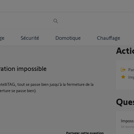
ge
Sécurité
Domotique
Chauffage
Acti
bration impossible
Par
Im
ntelliTAG, tout se passe bien jusqu'à la fermeture de la
erture se passe bien).
Ques
Impossi
18
répons
Partager cette question