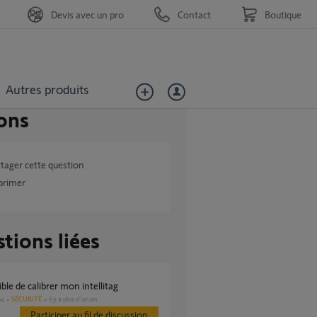
Devis avec un pro
Contact
Boutique
Autres produits
ons
tager cette question
primer
tions liées
ble de calibrer mon intellitag
SÉCURITÉ
il y a plus d'un an
es
Participer au fil de discussion