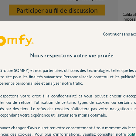
Participer au fil de discussion
Calibration intellitag sur porte entrée
impossi
Aucune réponse
2
réponse
Continuer sans ac
Calibr
29
répons
Nous respectons votre vie privée
Posez votre question
CHEZ
Groupe SOMFY) et nos partenaires utilisons des technologies telles que les 
Calib
re site pour les finalités suivantes: Personnaliser le contenu et les publicités
13
répons
érience personnalisée et analyser notre trafic.
espectons votre droit à la confidentialité et vous pouvez choisir d’accep
Somfy 
ler ou de refuser l'utilisation de certains types de cookies ou certains s
és par des tiers. Le refus des cookies n’affectera pas votre navigation sur 
40
répons
cependant votre expérience utilisateur sera moins optimale.
ouvez changer d'avis ou retirer votre consentement à tout moment via le ce
ences des cookies. Pour plus d’informations, veuillez consulter notre
poli