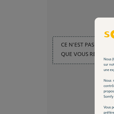
CE N'EST PAS CE
QUE VOUS RECHER
Nous (
sur not
une exp
Nous r
contrô
propos
Somfy 
Vous p
préfér