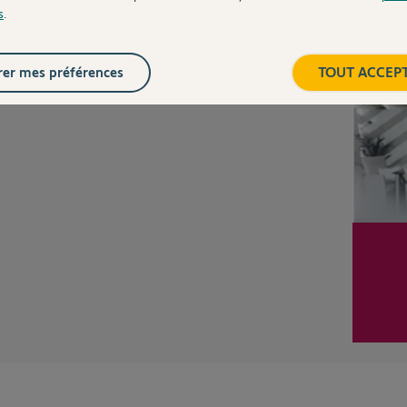
s
.
Inter
er mes préférences
TOUT ACCEP