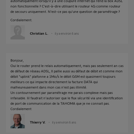
automatiquement lorsqu'il y a une coupure internet qui rend la box ADSL
non fonctionnelle ? C'est-à-dire utilisant le routeur 4G comme routeur
de secours uniquement. N'est-ce pas qu'une question de paramétrage ?
Cordialement.
Christian L.
il y a environ 6 ans
Bonjour,
Oui le router prend le relais automatiquement, mais pas seulement an cas
de défaut de réseau ADSL, Il pallie aussi au défaut de débit et comme mon
débit "uplink" plafonne a 1Mo/s le débit GSM est quasiment toujours
meilleurs ce qui impacte directement la facture DATA qui
malheureusement dans mon cas n'est pas illimité.
Un contournement par paramétrage me parais complexe mais pas
infaisable. Iil faudrait n’autoriser que le flux sécurité via une identification
de port de communication de la TAHOMA que je ne connait pas.
Cordialement
Thierry V.
il y a environ 6 ans