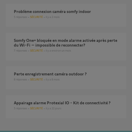
Problème connexion caméra somfy indoor
5
réponses
SÉCURITÉ
il y a 2 mois
Somfy One+ bloquée en mode alarme activée après perte
du Wi-Fi – impossible de reconnecter?
7
réponses
SÉCURITÉ
il y a environ un mois
Perte enregistrement caméra outdoor ?
8
réponses
SÉCURITÉ
il y a 8 mois
Appairage alarme Protexial IO - Kit de connectivité ?
5
réponses
SÉCURITÉ
il y a 22 jours