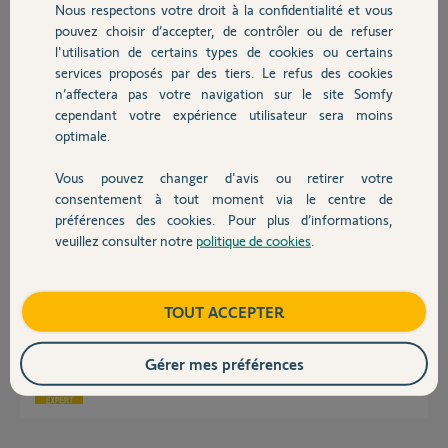
Merci
Nous respectons votre droit à la confidentialité et vous
Chauffage
pouvez choisir d’accepter, de contrôler ou de refuser
l'utilisation de certains types de cookies ou certains
Thierry V.
services proposés par des tiers. Le refus des cookies
Autres produits
il y a environ 6 ans
n’affectera pas votre navigation sur le site Somfy
Participer au fil de discussion
cependant votre expérience utilisateur sera moins
optimale.
Réponses
Vous pouvez changer d'avis ou retirer votre
Devis avec un pro
consentement à tout moment via le centre de
préférences des cookies. Pour plus d’informations,
veuillez consulter notre
politique de cookies
.
Bonjour Thierry
Contact
Non, il n'est pas possible de récupérer l'information "coupure internet".
Cette information est enregistrée sur le serveur Somfy mais n'est pas
Boutique
TOUT ACCEPTER
exploitable.
Bonne journée !
Gérer mes préférences
Jean-Luc B.
il y a environ 6 ans