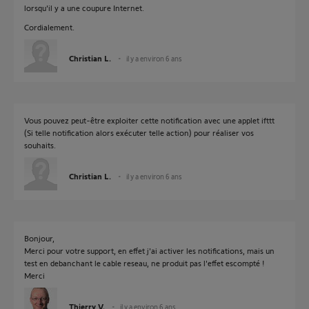
lorsqu'il y a une coupure Internet.
Cordialement.
Christian L.
il y a environ 6 ans
Vous pouvez peut-être exploiter cette notification avec une applet ifttt
(Si telle notification alors exécuter telle action) pour réaliser vos
souhaits.
Christian L.
il y a environ 6 ans
Bonjour,
Merci pour votre support, en effet j'ai activer les notifications, mais un
test en debanchant le cable reseau, ne produit pas l'effet escompté !
Merci
Thierry V.
il y a environ 6 ans