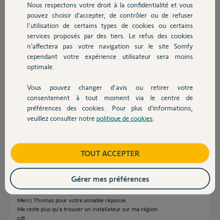
Réponses
Nous respectons votre droit à la confidentialité et vous
Chauffage
pouvez choisir d’accepter, de contrôler ou de refuser
l'utilisation de certains types de cookies ou certains
Bonjour Fabien,
services proposés par des tiers. Le refus des cookies
Autres produits
n’affectera pas votre navigation sur le site Somfy
Il existe le moteur Pergola Tilt 24V 150mm ou le moteur Tilt 24V 300mm
cependant votre expérience utilisateur sera moins
qu'il faudra connecter à la Centrale de pilotage pour pergola à lames
optimale.
orientables IO.
Le choix du moteur via dépendre de la longueur du vérin nécessaire pour
Vous pouvez changer d'avis ou retirer votre
orienter les lames.
Devis avec un pro
consentement à tout moment via le centre de
Ces équipements font partis exclusivement de la gamme professionnelle,
préférences des cookies. Pour plus d’informations,
il faudra donc vous rapprocher d'un installateur professionnel ou d'un
veuillez consulter notre
politique de cookies
.
site internet spécialisé pour vous les procurer.
Contact
Bonne journée,
Boutique
TOUT ACCEPTER
Thomas M.
il y a environ 6 ans
Gérer mes préférences
Merci Thomas pour votre aimable réponse.
Me reste plus qu'a trouver un installateur sur ma région.
cdt