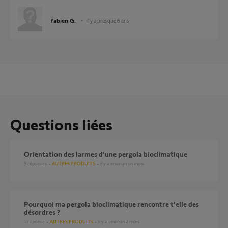
fabien G.
il y a presque 6 ans
Questions liées
Orientation des larmes d'une pergola bioclimatique
9
réponses
AUTRES PRODUITS
il y a environ un mois
Pourquoi ma pergola bioclimatique rencontre t'elle des
désordres ?
1
réponse
AUTRES PRODUITS
il y a environ 2 mois