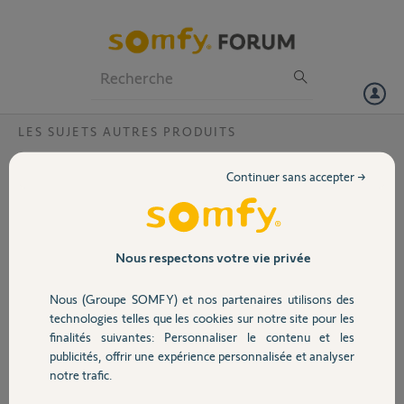
Particuliers
Professionnels
Forum
LES SUJETS AUTRES PRODUITS
Volet
motoriser pergola bioclimatique
Continuer sans accepter →
bonjour, je viens d'acquérir une pergola bioclimatique de la marque
Portail
Tieral qui n'est pas motoriser. juste huile de coude.
Je voulais savoir si somfy proposait une solution et si oui quelles sont
les caractéristiques nécessaire sur la pergola
Garage
Nous respectons votre vie privée
fabien G.
Nous (Groupe SOMFY) et nos partenaires utilisons des
Sécurité
il y a environ 6 ans
technologies telles que les cookies sur notre site pour les
Participer au fil de discussion
finalités suivantes: Personnaliser le contenu et les
publicités, offrir une expérience personnalisée et analyser
Domotique
notre trafic.