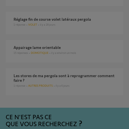
Réglage fin de course volet latéraux pergola
1
réponse
VOLET
il y a 28 jours
Appairage lame orientable
15
réponses
DOMOTIQUE
il y a environ un mois
les stores de ma pergola sont à reprogrammer comment
faire ?
1
réponse
AUTRES PRODUITS
il y a 6 jours
CE N'EST PAS CE
QUE VOUS RECHERCHEZ