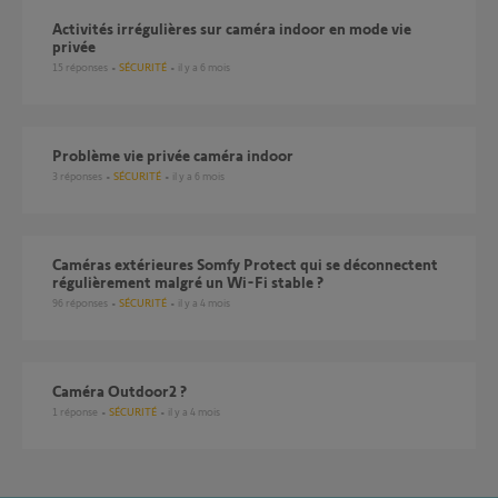
Activités irrégulières sur caméra indoor en mode vie
privée
15
réponses
SÉCURITÉ
il y a 6 mois
Problème vie privée caméra indoor
3
réponses
SÉCURITÉ
il y a 6 mois
Caméras extérieures Somfy Protect qui se déconnectent
régulièrement malgré un Wi-Fi stable ?
96
réponses
SÉCURITÉ
il y a 4 mois
Caméra Outdoor2 ?
1
réponse
SÉCURITÉ
il y a 4 mois