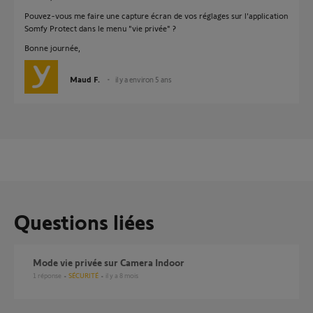
Pouvez-vous me faire une capture écran de vos réglages sur l'application
Somfy Protect dans le menu "vie privée" ?
Bonne journée,
Maud F.
il y a environ 5 ans
Questions liées
mode vie privée sur Camera Indoor
1
réponse
SÉCURITÉ
il y a 8 mois