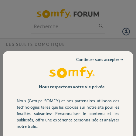
Particuliers
Professionnels
Forum
LES SUJETS DOMOTIQUE
Volet
basculement automatique d'une camera en
Continuer sans accepter →
mode vie privée
Portail
Bonjour
La maison est équipée de deux cameras SOMFY. Lors de l'arrêt de la
Garage
Nous respectons votre vie privée
surveillance dans TAHOMA, à n'importe quel moment de la journée,
pourquoi la camera sur l'arrière de la maison bascule-t-elle en mode
Nous (Groupe SOMFY) et nos partenaires utilisons des
"vie privée" ?
Sécurité
technologies telles que les cookies sur notre site pour les
Merci
finalités suivantes: Personnaliser le contenu et les
publicités, offrir une expérience personnalisée et analyser
Domotique
hubert Q.
notre trafic.
il y a presque 6 ans