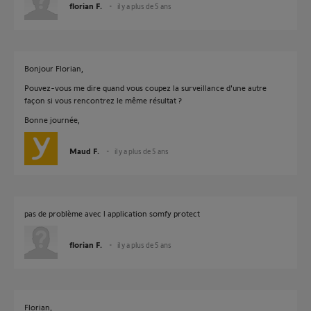
florian F.
il y a plus de 5 ans
Bonjour Florian,
Pouvez-vous me dire quand vous coupez la surveillance d'une autre
façon si vous rencontrez le même résultat ?
Bonne journée,
Maud F.
il y a plus de 5 ans
pas de problème avec l application somfy protect
florian F.
il y a plus de 5 ans
Florian,