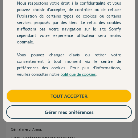
Nous respectons votre droit à la confidentialité et vous
Chauffage
Luc G.
pouvez choisir d’accepter, de contrôler ou de refuser
il y a presque 6 ans
l'utilisation de certains types de cookies ou certains
Participer au fil de discussion
services proposés par des tiers. Le refus des cookies
Autres produits
n’affectera pas votre navigation sur le site Somfy
cependant votre expérience utilisateur sera moins
optimale.
Réponses
Vous pouvez changer d'avis ou retirer votre
Devis avec un pro
consentement à tout moment via le centre de
Bonjour Luc,
préférences des cookies. Pour plus d’informations,
je vous confirme la réinitialisation du Thermostat. Vous pouvez
veuillez consulter notre
politique de cookies
.
Contact
maintenant l'activer.
Bonne journée
Boutique
TOUT ACCEPTER
Anna B.
il y a presque 6 ans
Gérer mes préférences
Génial merci Anna.
Super SAV réponse ultra rapide ! Au top !