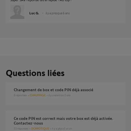
Luc G.
il y a presque 6 ans
Questions liées
changement de box et code PIN déjà associé
6
réponses
CHAUFFAGE
il y a environ 2 ans
Ce code PIN est correct mais votre box est déjà activée.
Contactez-nous
53
réponses
DOMOTIQUE
il y a plus d'un an