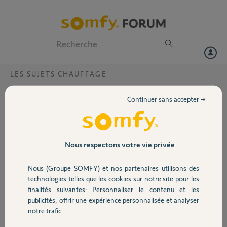
Particuliers
Professionnels
Forum
LES SUJETS CHAUFFAGE
Volet
Code Pin 1745 0836 1236 deja utilisé
Continuer sans accepter →
Bonjour,
Portail
J'ai voulu rajouter un Thermostat or le code pin a déjà été utilisé.
Garage
Nous respectons votre vie privée
Serait-il possible de me le réinitialiser.
Le code est 1745 0836 1236
Nous (Groupe SOMFY) et nos partenaires utilisons des
Sécurité
technologies telles que les cookies sur notre site pour les
Merci
finalités suivantes: Personnaliser le contenu et les
publicités, offrir une expérience personnalisée et analyser
Cordialement
Domotique
notre trafic.
Luc