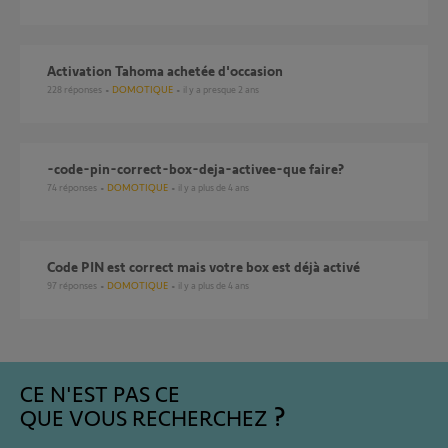
Activation Tahoma achetée d'occasion
228
réponses
DOMOTIQUE
il y a presque 2 ans
-code-pin-correct-box-deja-activee-que faire?
74
réponses
DOMOTIQUE
il y a plus de 4 ans
code PIN est correct mais votre box est déjà activé
97
réponses
DOMOTIQUE
il y a plus de 4 ans
CE N'EST PAS CE
QUE VOUS RECHERCHEZ