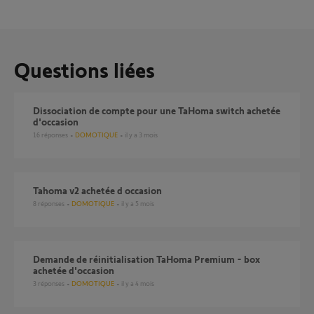
Questions liées
Dissociation de compte pour une TaHoma switch achetée
d'occasion
16
réponses
DOMOTIQUE
il y a 3 mois
Tahoma v2 achetée d occasion
8
réponses
DOMOTIQUE
il y a 5 mois
Demande de réinitialisation TaHoma Premium - box
achetée d'occasion
3
réponses
DOMOTIQUE
il y a 4 mois