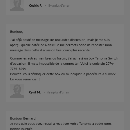
Cédric F.
il y a plus d'un an
Bonjour,
J'ai déjà posté ce message sur une autre discussion, mais je me suis
aperçu qu'elle datée de 4 ans!!! Je me permets donc de reposter mon
message dans cette discussion beaucoup plus récente.
Comme les autres membres du forum, j’ai acheté un box Tahoma Switch
d’occasion. Il mets impossible de la connecter. Voici le code pin 2074-
7756-8294.
Pouvez-vous débloquer cette box ou m’indiquer la procédure à suivre?
En vous remerciant.
Cyril M.
il y a plus d'un an
Bonjour Bernard,
Je vois quie vous avez reussi a reactiver votre Tahoma a votre nom.
Bonne journée.