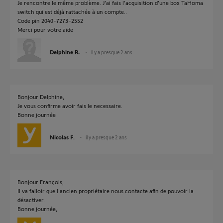
Je rencontre le même problème. J’ai fais l’acquisition d’une box TaHoma
switch qui est déjà rattachée à un compte..
Code pin 2040-7273-2552
Merci pour votre aide
Delphine R.
il y a presque 2 ans
Bonjour Delphine,
Je vous confirme avoir fais le necessaire.
Bonne journée
Nicolas F.
il y a presque 2 ans
Bonjour François,
Il va falloir que l'ancien propriétaire nous contacte afin de pouvoir la
désactiver.
Bonne journée,