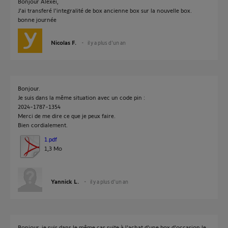
Bonjour Alexei,
J'ai transferé l'integralité de box ancienne box sur la nouvelle box.
bonne journée
Nicolas F.
il y a plus d'un an
Bonjour.
Je suis dans la même situation avec un code pin :
2024-1787-1354
Merci de me dire ce que je peux faire.
Bien cordialement.
1.pdf
1,3 Mo
Yannick L.
il y a plus d'un an
Bonjour, je suis dans le même cas suite à l'achat d'une box d'occasion le