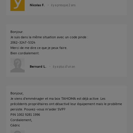
Nicolas F.
il y a presque 2 ans
Bonjour.
Je suis dans la même situation avec un code pinde :
2062-3247-5324
Merci de me dire ce que je peux faire.
Bien cordialement.
Bernard L.
il y a plus d'un an
Bonjour,
Je viens d'emménager et ma box TAHOMA est déjà active. Les
précédents propriétaires ont désactivé leur équipement mais le problème
persiste. Pouvez-vous m'aider SVP?
PIN 1002 9281 1996
Cordialement,
Cédric