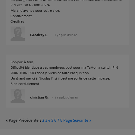
PIN est : 2032-1001-8574
Merci d'avance pour votre aide.
Cordialement.
Geoffrey
Geoffrey L.
il y a plus d'un an
Bonjour à tous,
Difficulté identique à ces nombreux post pour ma TaHoma switch PIN
2006-1684-6903 dont je viens de faire l’acquisition.
Un grand merci à Nicolas F. si il peut me sortir de cette impasse.
Bien cordialement
christian G.
il y a plus d'un an
« Page Précédente
1
2
3
4
5
6
7
8
Page Suivante »