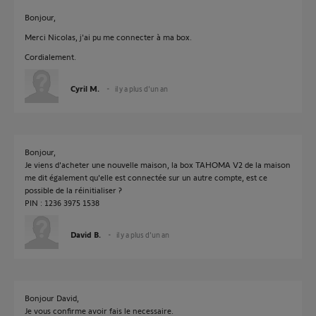
Bonjour,
Merci Nicolas, j'ai pu me connecter à ma box.
Cordialement.
Cyril M.
il y a plus d'un an
Bonjour,
Je viens d'acheter une nouvelle maison, la box TAHOMA V2 de la maison
me dit également qu'elle est connectée sur un autre compte, est ce
possible de la réinitialiser ?
PIN : 1236 3975 1538
David B.
il y a plus d'un an
Bonjour David,
Je vous confirme avoir fais le necessaire.