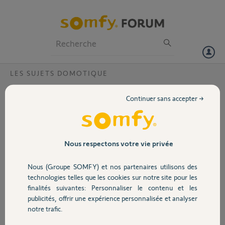
Particuliers
Professionnels
Forum
LES SUJETS DOMOTIQUE
Volet
Activation Tahoma achetée
Continuer sans accepter →
d'occasion
Portail
Bonjour,
Je viens d'acheter une Tahoma V2
Garage
Nous respectons votre vie privée
d'occasion et je voulais l'activer mais je ne
peux pas car il est dit qu'elle est déjà active.
Nous (Groupe SOMFY) et nos partenaires utilisons des
Sécurité
technologies telles que les cookies sur notre site pour les
J'ai vu qu'en passant par ici, on pourrait me
finalités suivantes: Personnaliser le contenu et les
débloquer de cette situation et ainsi faire
publicités, offrir une expérience personnalisée et analyser
une nouvelle configuration.
Domotique
notre trafic.
Le PIN est : 1240-7100-2426.