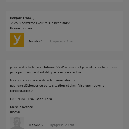
Bonjour Franck,
Je vous confirme avoir fais le necessaire.
Bonne journée
Nicolas F.
il y a presque 2 ans
je viens d'acheter une Tahoma V2 d'occasion et je voulais l'activer mais
je ne peux pas car il est dit qu'elle est déjà active.
bonjour a tous je suis dans la même situation
peut one débloquer de cette situation et ainsi faire une nouvelle
configuration.?
Le PIN est : 1202-5587-1520
Merci d'avance,
ludovic
ludovic G.
il y a presque 2 ans