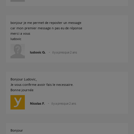
bonjour je me permet de reposter un message
car mon premier message n pas eu de réponse
merci a vous
ludovic
ludovic G.
il y a presque 2 ans
Bonjour Ludovic,
Je vous confirme avoir fais le necessaire.
Bonne journée
Nicolas F.
il y a presque 2 ans
Bonjour