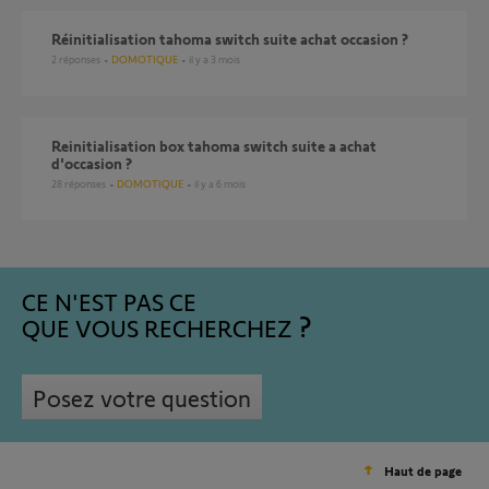
réinitialisation tahoma switch suite achat occasion ?
2
réponses
DOMOTIQUE
il y a 3 mois
Reinitialisation box tahoma switch suite a achat
d'occasion ?
28
réponses
DOMOTIQUE
il y a 6 mois
CE N'EST PAS CE
QUE VOUS RECHERCHEZ
Posez votre question
Haut de page