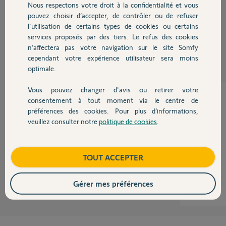
Nous respectons votre droit à la confidentialité et vous
Chauffage
Merci d'avance,
pouvez choisir d’accepter, de contrôler ou de refuser
l'utilisation de certains types de cookies ou certains
Aurélien R.
services proposés par des tiers. Le refus des cookies
Autres produits
il y a presque 2 ans
n’affectera pas votre navigation sur le site Somfy
Participer au fil de discussion
cependant votre expérience utilisateur sera moins
optimale.
Vous pouvez changer d'avis ou retirer votre
Devis avec un pro
consentement à tout moment via le centre de
préférences des cookies. Pour plus d’informations,
Bonjour,
veuillez consulter notre
politique de cookies
.
Je suis également dans le même cas que ces utilisateurs.
Contact
Le code pin de ma box est le suivant : 1205-8636-7847
Merci à vous
François
Boutique
TOUT ACCEPTER
François C.
il y a presque 2 ans
Gérer mes préférences