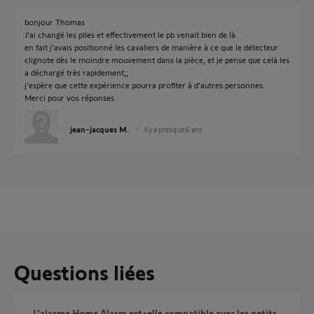
bonjour Thomas
J’ai changé les piles et effectivement le pb venait bien de là.
en fait j’avais positionné les cavaliers de manière à ce que le détecteur
clignote dès le moindre mouvement dans la pièce, et je pense que celà les
a déchargé très rapidement;;
j’espère que cette expérience pourra profiter à d’autres personnes.
Merci pour vos réponses.
jean-jacques M.
il y a presque 6 ans
Questions liées
L'alarme Home Alarm est-elle compatible avec les petits