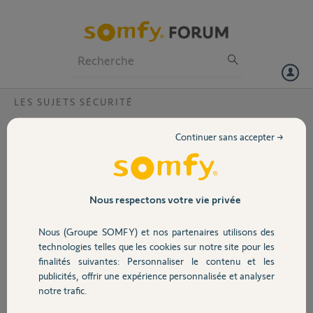
Particuliers
Professionnels
Forum
LES SUJETS SÉCURITÉ
Volet
Ajout de détecteur petits animaux après
Continuer sans accepter →
réinitialisation alarme ?
Portail
Bonjour
je n’arrive plus à ajouter les détecteurs de mouvement après
Garage
réinitialisation de l’alarme. J’ai réussi à ajouter les autres éléments du
Nous respectons votre vie privée
pack.
Quelle est la manipulation ? Dois-je appuyer sur le bouton rouge du
Nous (Groupe SOMFY) et nos partenaires utilisons des
Sécurité
détecteur après avoir appuyé sur « ajouter » ?
technologies telles que les cookies sur notre site pour les
Quelle doit être la position des cavaliers ?
finalités suivantes: Personnaliser le contenu et les
merci
publicités, offrir une expérience personnalisée et analyser
Domotique
notre trafic.
jean-jacques M.