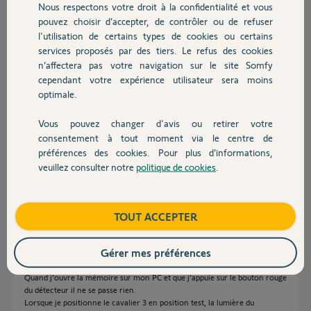
il y a presque 6 ans
Nous respectons votre droit à la confidentialité et vous
Chauffage
Participer au fil de discussion
pouvez choisir d’accepter, de contrôler ou de refuser
l'utilisation de certains types de cookies ou certains
services proposés par des tiers. Le refus des cookies
Autres produits
n’affectera pas votre navigation sur le site Somfy
Réponses
cependant votre expérience utilisateur sera moins
optimale.
Bonjour Jean Jacques
Vous pouvez changer d'avis ou retirer votre
Devis avec un pro
Comme vous ne dite pas le type d'alarme utilisée, personne ne peut vous
consentement à tout moment via le centre de
aider.
préférences des cookies. Pour plus d’informations,
veuillez consulter notre
politique de cookies
.
Contact
JACKY M.
il y a presque 6 ans
Boutique
TOUT ACCEPTER
Bonsoir
Gérer mes préférences
J’ai oublié de préciser qu’pil s’agit d’un kit alarme protexiom ultimate
GSM animaux.
Quand j’ouvre la mémoire sur mon PC et que j’appuie sur le bouton rouge
du détecteur il ne se passe rien.
Lorsque je positionne le cavalier 3 en position test, la lumière du