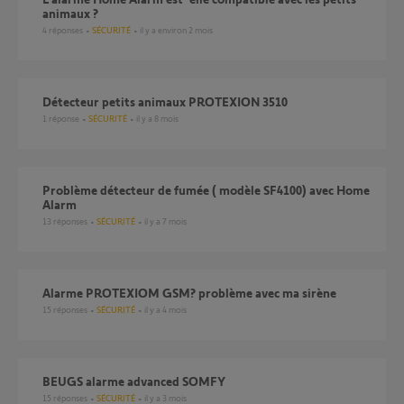
animaux ?
4
réponses
SÉCURITÉ
il y a environ 2 mois
détecteur petits animaux PROTEXION 3510
1
réponse
SÉCURITÉ
il y a 8 mois
Problème détecteur de fumée ( modèle SF4100) avec Home
Alarm
13
réponses
SÉCURITÉ
il y a 7 mois
Alarme PROTEXIOM GSM? problème avec ma sirène
15
réponses
SÉCURITÉ
il y a 4 mois
BEUGS alarme advanced SOMFY
15
réponses
SÉCURITÉ
il y a 3 mois