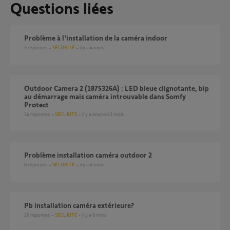
Questions liées
Problème à l'installation de la caméra indoor
3
réponses
SÉCURITÉ
il y a 4 mois
Outdoor Camera 2 (1875326A) : LED bleue clignotante, bip
au démarrage mais caméra introuvable dans Somfy
Protect
24
réponses
SÉCURITÉ
il y a environ 2 mois
Problème installation caméra outdoor 2
8
réponses
SÉCURITÉ
il y a 4 mois
Pb installation caméra extérieure?
20
réponses
SÉCURITÉ
il y a 8 mois