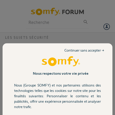
Particuliers
Professionnels
Forum
LES SUJETS SÉCURITÉ
Volet
problème installation camera
Continuer sans accepter →
Bonjour
Portail
Acheter une caméra indoor
Je voulais la connecte sur l’application my fox Security mai pas
possible message (connecte au réseau aucune erreur mon réseau et
Garage
Nous respectons votre vie privée
mot de passe mai camera trop éloigne de la box mai je les place juste
a cote de la box)
Nous (Groupe SOMFY) et nos partenaires utilisons des
Alors J’ai voulu la connecte sur le compte Somfy protect mai message
Sécurité
technologies telles que les cookies sur notre site pour les
( cette camera est déjà installée sur un autre compte)
finalités suivantes: Personnaliser le contenu et les
Quoi fait
publicités, offrir une expérience personnalisée et analyser
Merci
Domotique
notre trafic.
CHRISTOPHE M.