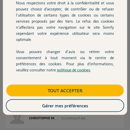
Nous respectons votre droit à la confidentialité et vous
Chauffage
il y a presque 6 ans
pouvez choisir d’accepter, de contrôler ou de refuser
Participer au fil de discussion
l'utilisation de certains types de cookies ou certains
services proposés par des tiers. Le refus des cookies
Autres produits
n’affectera pas votre navigation sur le site Somfy
cependant votre expérience utilisateur sera moins
Réponses
optimale.
Vous pouvez changer d'avis ou retirer votre
Devis avec un pro
Bonjour Christophe.
consentement à tout moment via le centre de
Essayez de faire un arrêt relance de box internet en prenant soin
préférences des cookies. Pour plus d’informations,
d'attendre 20 secondes entre l'arrêt et la relance.
veuillez consulter notre
politique de cookies
.
Contact
JACKY M.
il y a presque 6 ans
Boutique
TOUT ACCEPTER
Gérer mes préférences
Eteint rallumer la box toujours même problème
CHRISTOPHE M.
il y a presque 6 ans