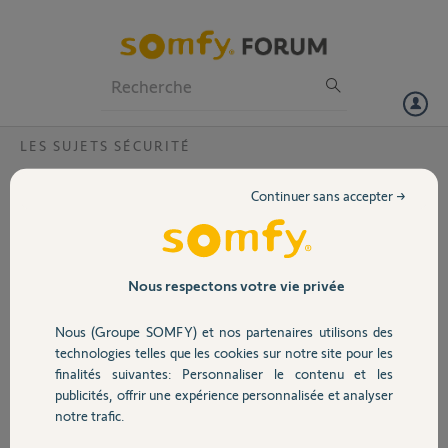
Particuliers
Professionnels
Forum
LES SUJETS SÉCURITÉ
Volet
Rétro Eclairage Clavier code Somfy Keys ?
Continuer sans accepter →
Bonjour
Portail
Mon clavier à code Somfy Keys consomme très rapidement les piles
depuis le dernier changement. Cela est lié au fait que le rétro-
éclairage est activé constamment.
Garage
Nous respectons votre vie privée
J'ai fait des recherches sur le forum et effectué les manipulations
suivantes :
Nous (Groupe SOMFY) et nos partenaires utilisons des
Sécurité
technologies telles que les cookies sur notre site pour les
enlever puis remettre les piles
finalités suivantes: Personnaliser le contenu et les
reset du clavier
publicités, offrir une expérience personnalisée et analyser
Domotique
notre trafic.
suppression du clavier dans l'interface puis ajout à nouveau
Rien n'y fait, le rétro éclairage est actif en permanence...