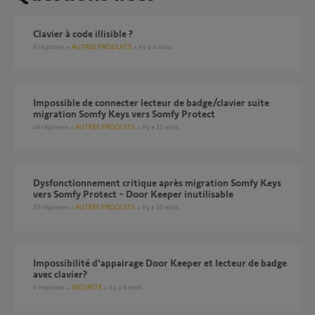
Clavier à code illisible ?
8
réponses
AUTRES PRODUITS
il y a 4 mois
Impossible de connecter lecteur de badge/clavier suite
migration Somfy Keys vers Somfy Protect
46
réponses
AUTRES PRODUITS
il y a 11 mois
Dysfonctionnement critique après migration Somfy Keys
vers Somfy Protect - Door Keeper inutilisable
39
réponses
AUTRES PRODUITS
il y a 10 mois
Impossibilité d'appairage Door Keeper et lecteur de badge
avec clavier?
6
réponses
SÉCURITÉ
il y a 8 mois