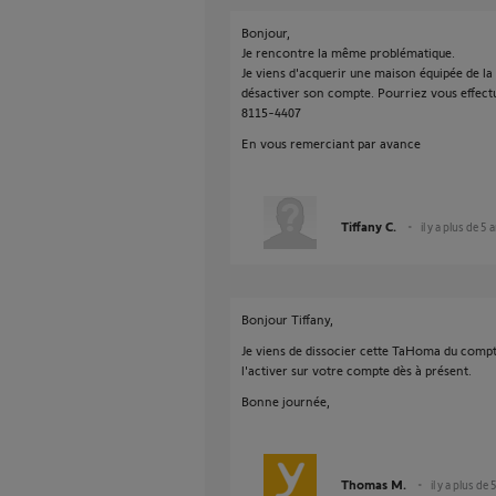
Bonjour,
Je rencontre la même problématique.
Je viens d'acquerir une maison équipée de la
désactiver son compte. Pourriez vous effect
8115-4407
En vous remerciant par avance
Tiffany C.
il y a plus de 5 
Bonjour Tiffany,
Je viens de dissocier cette TaHoma du compte
l'activer sur votre compte dès à présent.
Bonne journée,
Thomas M.
il y a plus de 