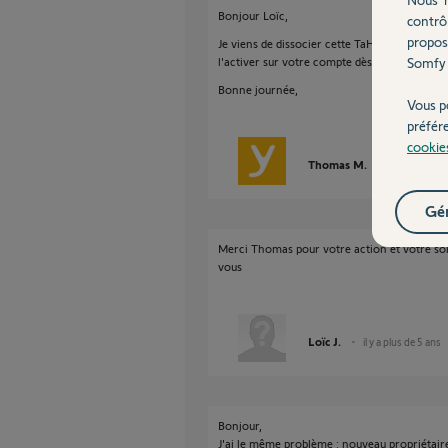
Bonjour Loïc,
contrô
propos
Je viens de dissocier cette TaHoma du compte
l'activer sur votre compte dès à présent.
Somfy 
Bonne journée,
Vous p
préfér
cookie
Thomas M.
il y a plus de 
Gér
Merci Thomas pour votre action et votre sol
vous
Loïc J.
il y a plus de 5 ans
Bonjour,
J'ai le même problème : nouveau propriétaire