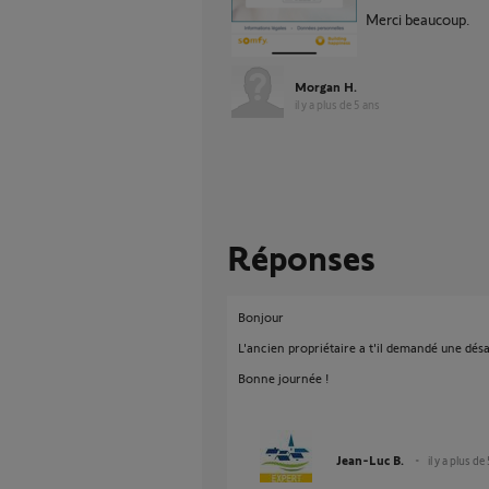
Merci beaucoup.
Morgan H.
il y a plus de 5 ans
Réponses
Bonjour
L'ancien propriétaire a t'il demandé une désa
Bonne journée !
Jean-Luc B.
il y a plus de