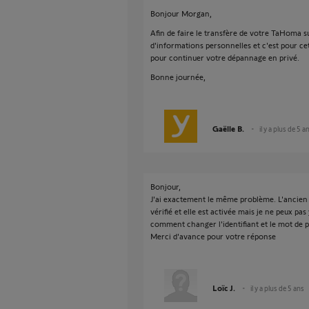
Bonjour Morgan,
Afin de faire le transfère de votre TaHoma s
d'informations personnelles et c'est pour ce
pour continuer votre dépannage en privé.
Bonne journée,
Gaëlle B.
il y a plus de 5 a
Bonjour,
J'ai exactement le même problème. L'ancien p
vérifié et elle est activée mais je ne peux p
comment changer l'identifiant et le mot de 
Merci d'avance pour votre réponse
Loïc J.
il y a plus de 5 ans