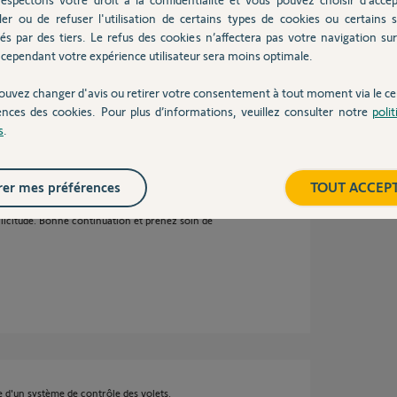
ler ou de refuser l'utilisation de certains types de cookies ou certains s
és par des tiers. Le refus des cookies n’affectera pas votre navigation sur 
 auquel elle était rattachée, vous pouvez
cependant votre expérience utilisateur sera moins optimale.
ouvez changer d'avis ou retirer votre consentement à tout moment via le ce
ences des cookies. Pour plus d’informations, veuillez consulter notre
poli
s
.
5 ans
er mes préférences
TOUT ACCEP
licitude. Bonne continuation et prenez soin de
 d'un système de contrôle des volets.