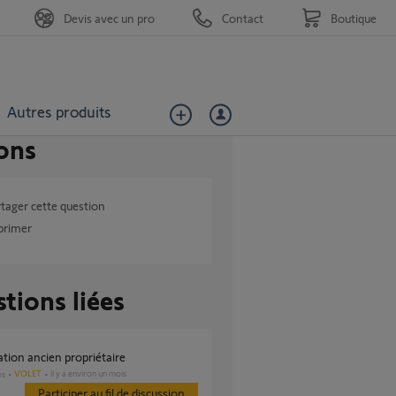
Devis avec un pro
Contact
Boutique
Autres produits
ons
tager cette question
primer
tions liées
iation ancien propriétaire
VOLET
il y a environ un mois
es
Participer au fil de discussion