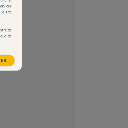
ervices
le site
ntre de
tique de
TER