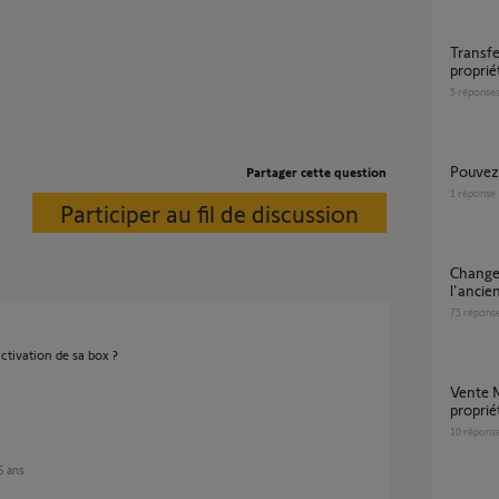
Transfert Tahoma Classic à un nouveau
proprié
5
réponse
Pouvez
Partager cette question
1
réponse
Participer au fil de discussion
Changement de compte TaHoma V2 entre
l'ancie
75
répons
ctivation de sa box ?
Vente Maison => Tahoma classic au nouveau
proprié
10
répons
 5 ans