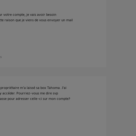
ur votre compte, je vais avoir besoin
tte raison que je viens de vous envoyer un mail
ns
ropriétaire m'a laissé sa box Tahoma. J'ai
as y accéder. Pourriez-vous me dire svp
passe pour adresser celle-ci sur mon compte?