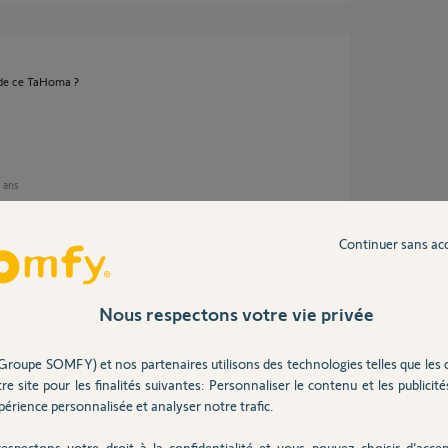
de ce TaHoma ?
5 ans
Continuer sans ac
Nous respectons votre vie privée
Groupe SOMFY) et nos partenaires utilisons des technologies telles que les 
re site pour les finalités suivantes: Personnaliser le contenu et les publicités
érience personnalisée et analyser notre trafic.
espectons votre droit à la confidentialité et vous pouvez choisir d’accep