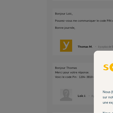
Bonjour Loïc,
Pouvez-vous me communiquer le code PIN 
Bonne journée,
Thomas M.
il y a plus de 
Bonjour Thomas
Merci pour votre réponse.
Voici le code Pin : 1204-3810-0298
Nous (
Loïc J.
il y a plus de 5 ans
sur not
une exp
Nous r