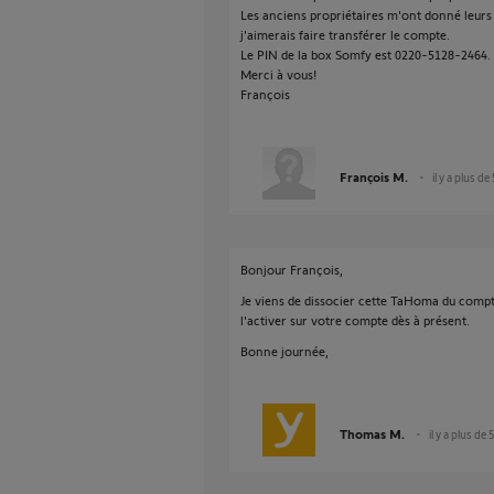
Les anciens propriétaires m'ont donné leurs i
j'aimerais faire transférer le compte.
Le PIN de la box Somfy est 0220-5128-2464.
Merci à vous!
François
François M.
il y a plus de
Bonjour François,
Je viens de dissocier cette TaHoma du compte
l'activer sur votre compte dès à présent.
Bonne journée,
Thomas M.
il y a plus de 