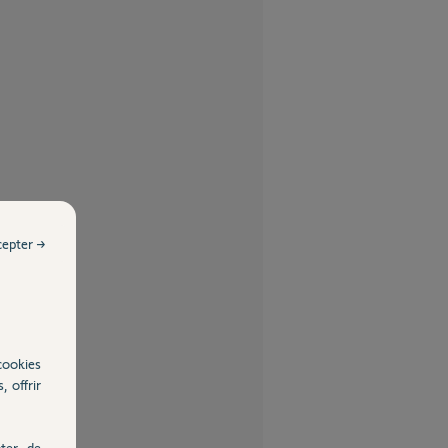
cepter →
cookies
, offrir
ter, de