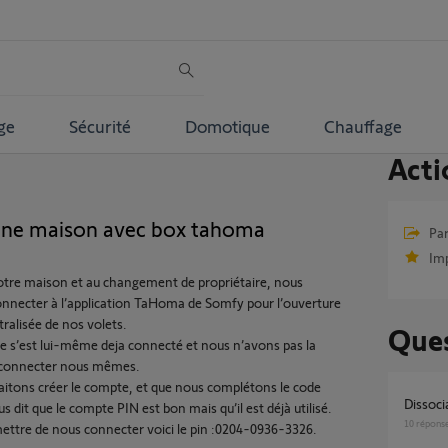
ge
Sécurité
Domotique
Chauffage
Acti
une maison avec box tahoma
Par
Im
notre maison et au changement de propriétaire, nous
nnecter à l’application TaHoma de Somfy pour l’ouverture
tralisée de nos volets.
Ques
re s’est lui-même deja connecté et nous n’avons pas la
s connecter nous mêmes.
itons créer le compte, et que nous complétons le code
Dissoc
 dit que le compte PIN est bon mais qu’il est déjà utilisé.
10
répons
ettre de nous connecter voici le pin :0204-0936-3326.