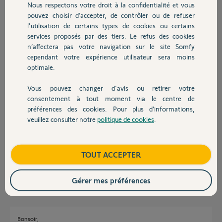
Nous respectons votre droit à la confidentialité et vous
Chauffage
pouvez choisir d’accepter, de contrôler ou de refuser
Christian
l'utilisation de certains types de cookies ou certains
il y a plus de 5 ans
services proposés par des tiers. Le refus des cookies
Autres produits
Participer au fil de discussion
n’affectera pas votre navigation sur le site Somfy
cependant votre expérience utilisateur sera moins
optimale.
Réponses
Vous pouvez changer d'avis ou retirer votre
Devis avec un pro
consentement à tout moment via le centre de
préférences des cookies. Pour plus d’informations,
Bonjour Christian,
veuillez consulter notre
politique de cookies
.
Contact
Il faudra a mon afin remettre les moteur des velux a zéro afin de
supprimer la clef de sécurité IO.
Avez vous une commande général velux de type KLR200?
Bonne journée.
Boutique
TOUT ACCEPTER
Nicolas F.
il y a plus de 5 ans
Gérer mes préférences
Bonsoir,