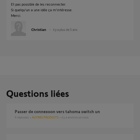
Et pas possible de les reconnecter.
Si quelqu'un a une idée ça m'intéresse.
Merci.
Christian
il y a plus de 5 ans
Questions liées
Passer de connexoon vers tahoma switch un
9
réponses
AUTRES PRODUITS
il y a environ un mois