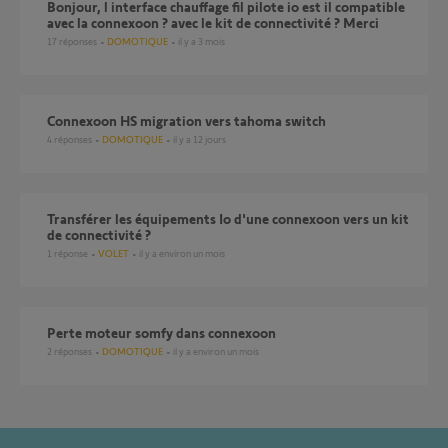
bonjour, l interface chauffage fil pilote io est il compatible
avec la connexoon ? avec le kit de connectivité ? Merci
17
réponses
DOMOTIQUE
il y a 3 mois
Connexoon HS migration vers tahoma switch
4
réponses
DOMOTIQUE
il y a 12 jours
Transférer les équipements Io d'une connexoon vers un kit
de connectivité ?
1
réponse
VOLET
il y a environ un mois
Perte moteur somfy dans connexoon
2
réponses
DOMOTIQUE
il y a environ un mois