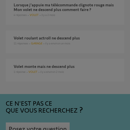
Lorsque j'appuie ma télécommande clignote rouge mais
Mon volet ne descend plus comment faire ?
4
réponses
VOLET
il y a 2 mois
Volet roulant actroll ne descend plus
11
réponses
GARAGE
il y a environ un mois
Volet monte mais ne descend plus
1
réponse
VOLET
il y a environ 2 mois
CE N'EST PAS CE
QUE VOUS RECHERCHEZ
Posez votre question