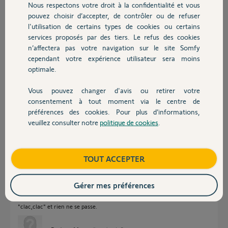
Participer au fil de discussion
Nous respectons votre droit à la confidentialité et vous
Chauffage
pouvez choisir d’accepter, de contrôler ou de refuser
l'utilisation de certains types de cookies ou certains
services proposés par des tiers. Le refus des cookies
Autres produits
Réponses
n’affectera pas votre navigation sur le site Somfy
cependant votre expérience utilisateur sera moins
optimale.
Bonjour
Vous pouvez changer d'avis ou retirer votre
Est-ce que le moteur grogne quand vous appuyez sur "descente" de la
Devis avec un pro
télécommande ?
consentement à tout moment via le centre de
préférences des cookies. Pour plus d’informations,
Bonne journée !
veuillez consulter notre
politique de cookies
.
Contact
Jean-Luc B.
il y a plus de 5 ans
Boutique
TOUT ACCEPTER
Bjr JL,
Gérer mes préférences
oui, lorsque j'appuie sur le bouton de descente, le moteur émet un bruit
"clac,clac" et rien ne se passe.