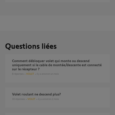
Questions liées
Comment débloquer volet qui monte ou descend
uniquement si le cable de montée/descente est connecté
sur le récepteur ?
8
réponses
VOLET
il y a environ un mois
Volet roulant ne descend plus?
10
réponses
VOLET
il y a environ 2 mois