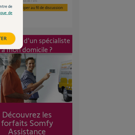
VOLET
il y a plus de 7 ans
s
ntre de
Participer au fil de discussion
tique de
TER
vention d'un spécialiste
à mon domicile ?
Découvrez les
forfaits Somfy
Assistance