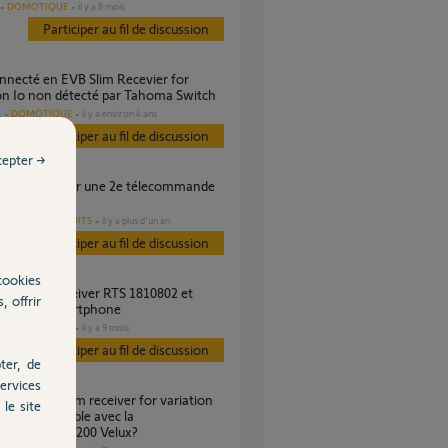
DOMOTIQUE
il y a 8 mois
Participer au fil de discussion
on Io non détecté par Tahoma Switch
DOMOTIQUE
il y a environ 4 ans
s
Participer au fil de discussion
cepter →
AUTRES PRODUITS
il y a plus d'un an
Participer au fil de discussion
cookies
, offrir
de par smartphone
DOMOTIQUE
il y a 9 mois
s
Participer au fil de discussion
ter, de
ervices
le site
 être compatible avec la
mmande KLR 200 Velux?