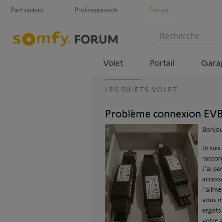
Particuliers
Professionnels
Forum
Volet
Portail
Gara
LES SUJETS VOLET
Problème connexion EVB 
Bonjou
Je suis
raccor
J'ai pa
access
l'alim
vous m'
ergots
votre 