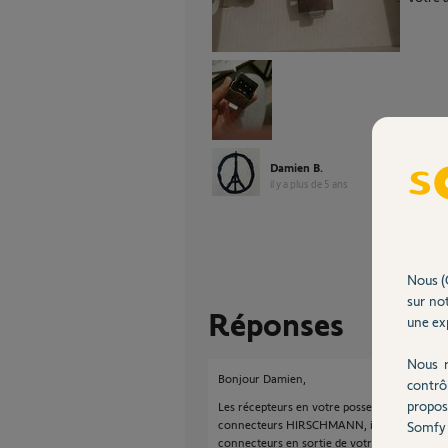
Damien B.
il y a plus de 5 ans
Nous (
sur not
Réponses
une exp
Nous r
Bonjour Damien,
contrô
propos
Les récepteurs en votre possession sont fai
connecteurs HIRSCHMANN, ils portent la réf
Somfy 
connecteurs en sortie de votre moteur et de