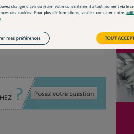
3
réponse
férence : 1811132). Si vous ne pouvez pas
ouvez changer d'avis ou retirer votre consentement à tout moment via le ce
s équipez de ces connecteurs avec le kit
ences des cookies. Pour plus d’informations, veuillez consulter notre
poli
22.
s
.
er mes préférences
TOUT ACCEP
Inter
5 ans
Posez votre question
CHEZ