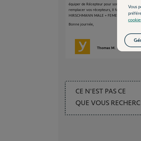
équiper de Récepteur pour sorties câbles (ré
Vous p
remplacer vos récepteurs, Il faudra donc vou
préfér
HIRSCHMANN MALE + FEMELLE réf : 90212
cookie
Bonne journée,
Gér
Thomas M.
il y a plus de 
CE N'EST PAS CE
QUE VOUS RECHER