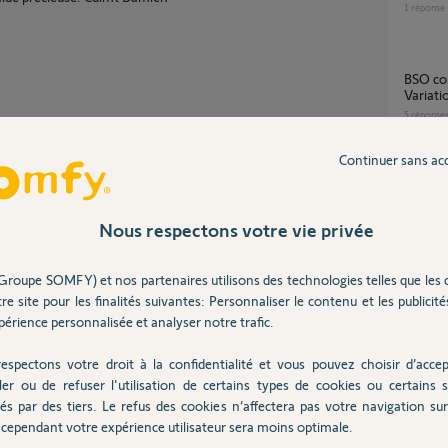
1
réponse
BSO connecté en EVB Slim Recevier for
Variati
5
réponse
Continuer sans ac
Impossible d'appairer une 2e télecommande
sur bso
1
réponse
Nous respectons votre vie privée
Partager cette question
Participer au fil de discussion
Groupe SOMFY) et nos partenaires utilisons des technologies telles que les 
Remplacement Receiver RTS 1810802 et
re site pour les finalités suivantes: Personnaliser le contenu et les publicités
comman
érience personnalisée et analyser notre trafic.
7
réponse
espectons votre droit à la confidentialité et vous pouvez choisir d’accep
ler ou de refuser l'utilisation de certains types de cookies ou certains s
Est-ce que l'EVB-Slim receiver for variation
és par des tiers. Le refus des cookies n’affectera pas votre navigation sur 
t pour être raccordés à des BSO avec
io peut
érence 1811131, si vous n'avez pas de
cependant votre expérience utilisateur sera moins optimale.
téléco
 votre alimentation, vous auriez du vous