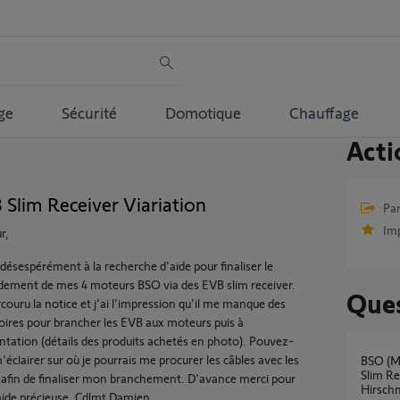
ge
Sécurité
Domotique
Chauffage
Acti
Slim Receiver Viariation
Par
Im
r,
 désespérément à la recherche d'aide pour finaliser le
dement de mes 4 moteurs BSO via des EVB slim receiver.
Ques
rcouru la notice et j'ai l'impression qu'il me manque des
oires pour brancher les EVB aux moteurs puis à
entation (détails des produits achetés en photo). Pouvez-
éclairer sur où je pourrais me procurer les câbles avec les
BSO (Moteur J406 1TN) - Association EVB
Slim Re
 afin de finaliser mon branchement. D'avance merci pour
Hirsch
aide précieuse. Cdlmt Damien