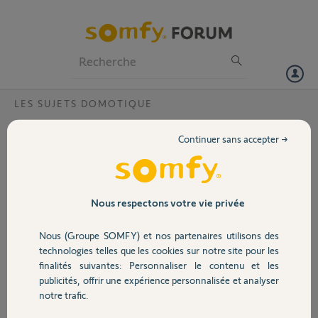
Particuliers
Professionnels
Forum
LES SUJETS DOMOTIQUE
Volet
YSLO IO volets battants ne fonctionne pas
Continuer sans accepter →
avec TAHOMA?
Portail
Bonjour,
Je viens d'installer 3 motorisations pour volets battants YSLO IO.
Garage
Après les avoir ajouté dans mon interface TAHOMA, je ne peux rien
Nous respectons votre vie privée
faire. PAs de controle ouverture / fermeture, pas de retour d'info.
Pourtant ces fonctions sont mises en avant sur la page produit de ces
Nous (Groupe SOMFY) et nos partenaires utilisons des
Sécurité
motorisations. Ma box Tahoma indique qu'elle est à jour.
technologies telles que les cookies sur notre site pour les
Merci d'avance pour vos suggestions.
finalités suivantes: Personnaliser le contenu et les
Cordialement,
publicités, offrir une expérience personnalisée et analyser
Domotique
Eric
notre trafic.