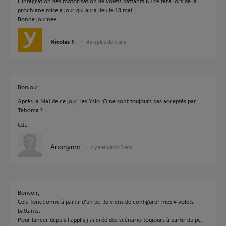
L'intégration des motorisation de volets battants IO ce fera lors de la
prochiane mise a jour qui aura lieu le 18 mai.
Bonne journée.
Nicolas F.
il y a plus de 5 ans
Bonjour,
Après la MaJ de ce jour, les Yslo IO ne sont toujours pas acceptés par
Tahoma ?
CdL
Anonyme
il y a environ 5 ans
Bonsoir,
Cela fonctionne à partir d'un pc. Je viens de configurer mes 4 volets
battants.
Pour lancer depuis l'applis j'ai créé des scénario toujours à partir du pc.