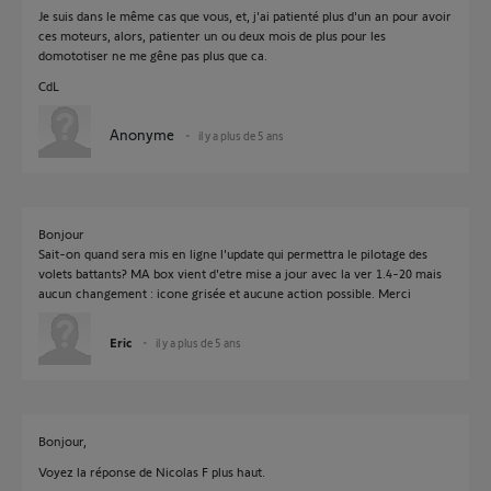
Je suis dans le même cas que vous, et, j'ai patienté plus d'un an pour avoir
ces moteurs, alors, patienter un ou deux mois de plus pour les
domototiser ne me gêne pas plus que ca.
CdL
Anonyme
il y a plus de 5 ans
Bonjour
Sait-on quand sera mis en ligne l'update qui permettra le pilotage des
volets battants? MA box vient d'etre mise a jour avec la ver 1.4-20 mais
aucun changement : icone grisée et aucune action possible. Merci
Eric
il y a plus de 5 ans
Bonjour,
Voyez la réponse de Nicolas F plus haut.