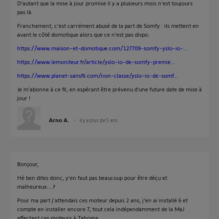
D'autant que la mise à jour promise il y a plusieurs mois n'est toujours
pas là.
Franchement, c'est carrément abusé de la part de Somfy : ils mettent en
avant le côté domotique alors que ce n'est pas dispo.
https://www.maison-et-domotique.com/127709-somfy-yslo-io-...
https://www.lemoniteur.fr/article/yslo-io-de-somfy-premie...
https://www.planet-sansfil.com/non-classe/yslo-io-de-somf...
Je m'abonne à ce fil, en espérant être prévenu d'une future date de mise à
jour !
Arno A.
il y a plus de 5 ans
Bonjour,
Hé ben dites donc, y'en faut pas beaucoup pour être déçu et
malheureux....?
Pour ma part j'attendais ces moteur depuis 2 ans, j'en ai installé 6 et
compte en installer encore 7, tout cela indépendamment de la MaJ
affectant ces moteurs à Tahoma.