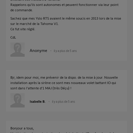
Rappelons qu'ils sont autonomes et peuvent fonctionner via leur point
de commande.
Sachez que mes Yslo RTS avaient le même soucis en 2013 lors de la mise
sur le marché de la Tahoma V1.
Ce fut vite réglé.
CdL
Anonyme
il y a plus de 5 ans
Bjr, idem pour moi, me prévenir de la dispo. de la mise à jour. Nouvelle
installation après la sirène ce sont mes nouveaux volet battant IO qui
sont dans l’attente d’1 MAJ (très Déçu) !
Isabelle B.
il y a plus de 5 ans
Bonjour a tous,