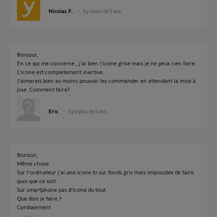
Nicolas F.
il y a plus de 5 ans
Bonjour,
En ce qui me concerne , j'ai bien l'icone grise mais je ne peux rien faire.
L'icone est completement inactive.
J'aimerais bien au moins pouvoir les commander en attendant la mise à
jour. Comment faire?
Eric
il y a plus de 5 ans
Bonsoir,
Même chose
Sur l'ordinateur j'ai une icone Io sur fonds gris mais impossible de faire
quoi que ce soit.
Sur smartphone pas d'Icone du tout.
Que dois je faire ?
Cordialement