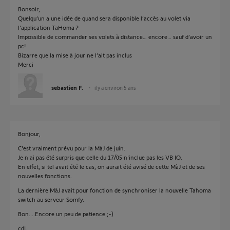
Bonsoir,
Quelqu’un a une idée de quand sera disponible l’accès au volet via
l’application TaHoma ?
Impossible de commander ses volets à distance… encore… sauf d’avoir un
pc!
Bizarre que la mise à jour ne l’ait pas inclus
Merci
sebastien F.
il y a environ 5 ans
Bonjour,
C'est vraiment prévu pour la MàJ de juin.
Je n'ai pas été surpris que celle du 17/05 n'inclue pas les VB IO.
En effet, si tel avait été le cas, on aurait été avisé de cette MàJ et de ses
nouvelles fonctions.
La dernière MàJ avait pour fonction de synchroniser la nouvelle Tahoma
switch au serveur Somfy.
Bon....Encore un peu de patience ;-)
cdL