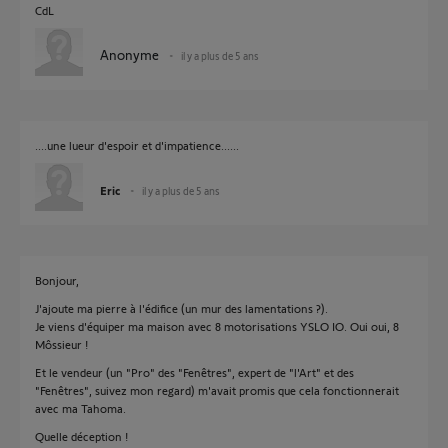
CdL
Anonyme
il y a plus de 5 ans
....une lueur d'espoir et d'impatience......
Eric
il y a plus de 5 ans
Bonjour,
J'ajoute ma pierre à l'édifice (un mur des lamentations ?).
Je viens d'équiper ma maison avec 8 motorisations YSLO IO. Oui oui, 8
Môssieur !
Et le vendeur (un "Pro" des "Fenêtres", expert de "l'Art" et des
"Fenêtres", suivez mon regard) m'avait promis que cela fonctionnerait
avec ma Tahoma.
Quelle déception !