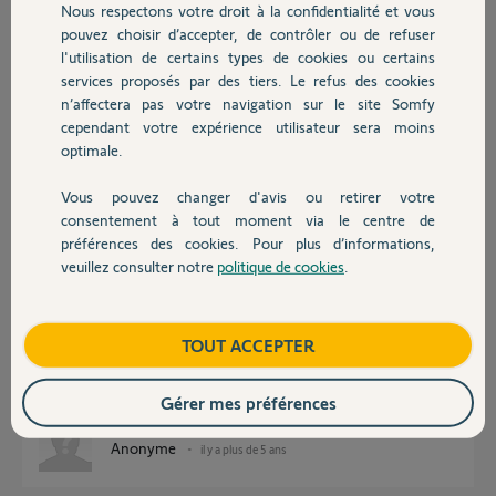
Eric
Nous respectons votre droit à la confidentialité et vous
Chauffage
il y a plus de 5 ans
pouvez choisir d’accepter, de contrôler ou de refuser
Participer au fil de discussion
l'utilisation de certains types de cookies ou certains
services proposés par des tiers. Le refus des cookies
Autres produits
n’affectera pas votre navigation sur le site Somfy
cependant votre expérience utilisateur sera moins
Réponses
optimale.
Vous pouvez changer d'avis ou retirer votre
Devis avec un pro
Bonjour,
consentement à tout moment via le centre de
préférences des cookies. Pour plus d’informations,
Comme déja dit sur ce forum, les Synaptia et Yslo IO seront affectables à
veuillez consulter notre
politique de cookies
.
Tahoma dans sa prochaine mise à jour.
Contact
Ces deux produits étant mis sur le marché très récemment explique ce
retard.
Rassurez-vous, tout rentrera dans l'ordre rapidement.
Boutique
TOUT ACCEPTER
Je suis moi-même dans la même attente.
CdL
Gérer mes préférences
Anonyme
il y a plus de 5 ans