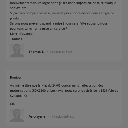
mouvement) mais les logos sont grisés donc impossible de faire quoique
soit d'autre.
Si j'ai bien compris, les m.a.j ne sont pas encore dispos pour ce type de
produit.
Serons nous prévenu quand la mise à jour sera faite et quand nous
pourrons terminer la mise en service ?
Merci d'avance,
Thomas
Thomas T.
il y a plus de 5 ans
Bonjour,
Au même titre que la MàJ du 24/03 concernant l'affectation des
motorisations GDK1100 et Lockyvia, nous seront avisés de la MàJ Yslo et
Synaptia IO.
CdL
Anonyme
il y a plus de 5 ans