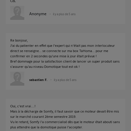
CdL
Anonyme
il y a plus de 5 ans
Re bonjour,
J’ai du patienter en effet que l’expert qui n’était pas mon interlocuteur
direct se renseigne... se connecte sur ma box TaHoma... pour me
confirmer en 2 secondes qu’une mise à jour était prévue !
Bref dommage pour la satisfaction client de lancer un super produit sans
s’assurer qu’au niveau Domotique tout est ok !
sebastien F.
il y a plus de 5 ans
Oui, c'est vrai....!
Mais à la décharge de Somfy, il faut savoir que ce moteur devait être mis
sur le marché courant 2ème semestre 2019.
Vu le retard, Somfy l'a commercialisé dès que le moteur était abouti sans
plus attendre que la domotique puisse l'accepter.