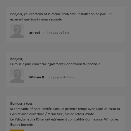
Bonjour, j'ai exactement le même problème. Installation ce jour. En
espérant que Somfy nous réponde.
arnaud
il y a plus de 5 ans
Bonjour,
La mise à jour concerne également Connexoon Windows ?
William B.
il y a plus de 5 ans
Bonjour a tous,
la compatibilité sera limitée dans un premier temps avec juste un picto io
Gris et avec ouverture / fermeture, pas de retour d'info.
Le Yslo/synaptia IO seront également compatible Connexoon Windows.
Bonne journée.