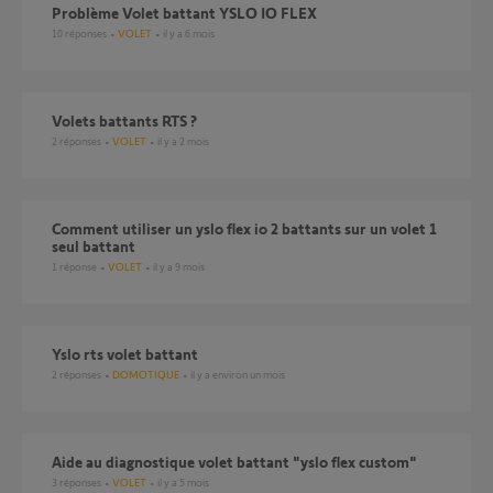
Problème Volet battant YSLO IO FLEX
10
réponses
VOLET
il y a 6 mois
Volets battants RTS ?
2
réponses
VOLET
il y a 2 mois
Comment utiliser un yslo flex io 2 battants sur un volet 1
seul battant
1
réponse
VOLET
il y a 9 mois
Yslo rts volet battant
2
réponses
DOMOTIQUE
il y a environ un mois
Aide au diagnostique volet battant "yslo flex custom"
3
réponses
VOLET
il y a 5 mois