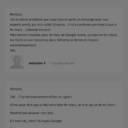
Bonjour,
J’ai le même problème que vous tous et après un échange avec nos
experts somfy qui m’a coûté 10 euros... il m’a confirmé une mise à jour à
fin mars... j’attends encore !
Mais bonne nouvelle pour les fans de Google home, ça marche en vocal,
les YsLO io non reconnus dans TaHoma se ferme et s’ouvre
automatiquement
Seb
sebastien F.
il y a plus de 5 ans
Bonjour,
10€....? Ca fait exactement 67mn en ligne !
67mn pour dire que la MàJ sera faite fin mars, un truc qui se dit en 2mn !
Faudrait pas pousser non plus.....
En tout cas, merci du tuyau Google.