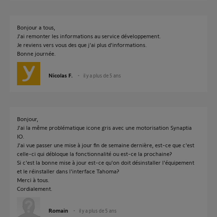
Bonjour a tous,
J'ai remonter les informations au service développement.
Je reviens vers vous des que j'ai plus d'informations.
Bonne journée.
Nicolas F.
il y a plus de 5 ans
Bonjour,
J'ai la même problématique icone gris avec une motorisation Synaptia
IO.
J'ai vue passer une mise à jour fin de semaine dernière, est-ce que c'est
celle-ci qui débloque la fonctionnalité ou est-ce la prochaine?
Si c'est la bonne mise à jour est-ce qu'on doit désinstaller l'équipement
et le réinstaller dans l'interface Tahoma?
Merci à tous.
Cordialement.
Romain
il y a plus de 5 ans