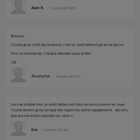
Alain R.
il y a plus de 5 ans
Bonjour,
L'icone grise n'est pas la bonne, c'est un volet battant qui est la bonne.
Pour la commande, il faudra attendre aussi la MaJ
CdL
Anonyme
il y a plus de 5 ans
Lors de la detection, le volet battant est bien reconnu comme tel, mais
l'icone devient grise lorsque elle rejoint les autres equipements . dès lors,
plus aucune action possible sur celui-ci.
Eric
il y a plus de 5 ans