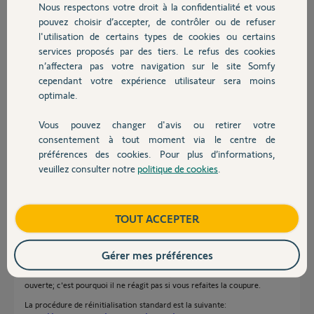
Nous respectons votre droit à la confidentialité et vous
Chauffage
Réponses
pouvez choisir d’accepter, de contrôler ou de refuser
l'utilisation de certains types de cookies ou certains
services proposés par des tiers. Le refus des cookies
Autres produits
Merci de bien vouloir lire le bandeau bleu de la page d'accueil svp !
n’affectera pas votre navigation sur le site Somfy
cependant votre expérience utilisateur sera moins
optimale.
Jean-Luc B.
il y a plus de 5 ans
Vous pouvez changer d'avis ou retirer votre
Devis avec un pro
consentement à tout moment via le centre de
préférences des cookies. Pour plus d’informations,
Effectivement, bonsoir, et merci d'avance
veuillez consulter notre
politique de cookies
.
Contact
Hervé B.
il y a plus de 5 ans
Boutique
TOUT ACCEPTER
Bonjour
Gérer mes préférences
Si vous avez déjà fait une coupure 2/8/2, la mémoire du moteur est déjà
ouverte; c'est pourquoi il ne réagit pas si vous refaites la coupure.
La procédure de réinitialisation standard est la suivante: