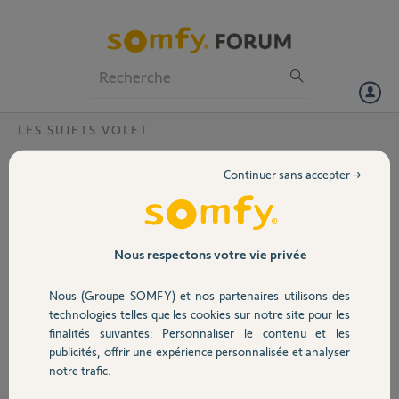
Particuliers
Professionnels
Forum
LES SUJETS VOLET
Volet
Remise à zéro ne fonctionne pas ?
Continuer sans accepter →
Dans une tentative de réglage des fins de course, j'ai commencé par
Portail
faire une remise à zéro du volet en ne débranchant que la phase ou le
neutre, je ne sais plus, le volet a réagit, la suite n'a pas fonctionné.
J'ai voulu recommencer avec les deux phases, 2s, 8s, 2s le volet ne
Garage
Nous respectons votre vie privée
bouge pas. J'ai vérifié il est bien alimenté.
Nous (Groupe SOMFY) et nos partenaires utilisons des
Sécurité
Hervé B.
technologies telles que les cookies sur notre site pour les
il y a plus de 5 ans
finalités suivantes: Personnaliser le contenu et les
Participer au fil de discussion
publicités, offrir une expérience personnalisée et analyser
Domotique
notre trafic.