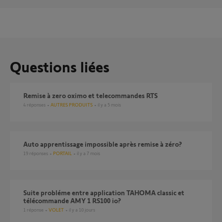
Questions liées
Remise à zero oximo et telecommandes RTS
4
réponses
AUTRES PRODUITS
il y a 5 mois
Auto apprentissage impossible après remise à zéro?
19
réponses
PORTAIL
il y a 7 mois
Suite probléme entre application TAHOMA classic et
télécommande AMY 1 RS100 io?
1
réponse
VOLET
il y a 10 jours