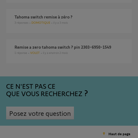
Tahoma switch remise à zéro ?
3
réponses
DOMOTIQUE
il y a 3 mois
remise a zero tahoma switch ? pin 2303-6950-1549
1
réponse
VOLET
il y a environ 2 mois
CE N'EST PAS CE
QUE VOUS RECHERCHEZ
Posez votre question
Haut de page