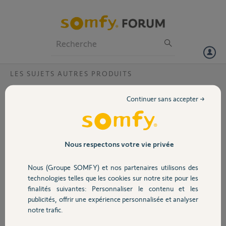
Particuliers
Professionnels
Forum
LES SUJETS AUTRES PRODUITS
Volet
sonnette v500
Continuer sans accepter →
bonjour
Portail
quand un invité sonne a mon visiophone sur la platine de rue, ça
sonne à l'intérieur de mon domicile mais ça ne sonne pas dehors à la
platine.
Garage
Nous respectons votre vie privée
il y a t-il une manipulation à faire svp?
merci
Nous (Groupe SOMFY) et nos partenaires utilisons des
Sécurité
technologies telles que les cookies sur notre site pour les
christian F.
finalités suivantes: Personnaliser le contenu et les
il y a plus de 5 ans
publicités, offrir une expérience personnalisée et analyser
Domotique
Participer au fil de discussion
notre trafic.