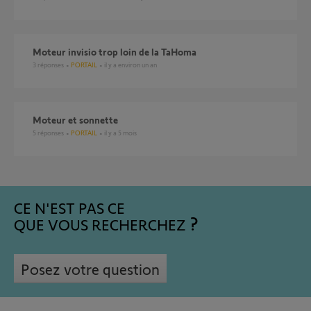
Moteur invisio trop loin de la TaHoma
3
réponses
PORTAIL
il y a environ un an
Moteur et sonnette
5
réponses
PORTAIL
il y a 5 mois
CE N'EST PAS CE
QUE VOUS RECHERCHEZ
Posez votre question