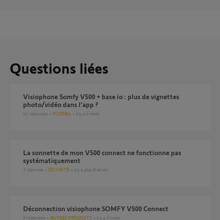
Questions liées
Visiophone Somfy V500 + base io : plus de vignettes
photo/vidéo dans l’app ?
42
réponses
PORTAIL
il y a 4 mois
La sonnette de mon V500 connect ne fonctionne pas
systématiquement
1
réponse
SÉCURITÉ
il y a plus d'un an
Déconnection visiophone SOMFY V500 Connect
9
réponses
AUTRES PRODUITS
il y a 3 mois