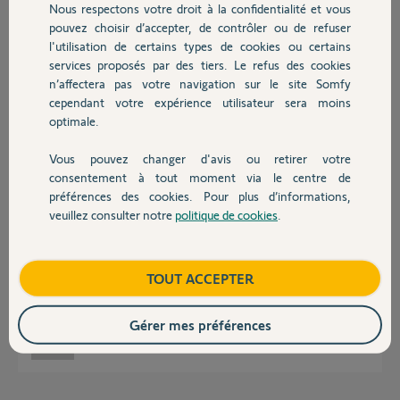
Nous respectons votre droit à la confidentialité et vous
Chauffage
pouvez choisir d’accepter, de contrôler ou de refuser
Réponses
l'utilisation de certains types de cookies ou certains
services proposés par des tiers. Le refus des cookies
Autres produits
n’affectera pas votre navigation sur le site Somfy
Bonjour
cependant votre expérience utilisateur sera moins
optimale.
Non ! C'est le fonctionnement normal.
Bonne journée !
Vous pouvez changer d'avis ou retirer votre
Devis avec un pro
consentement à tout moment via le centre de
Jean-Luc B.
il y a plus de 5 ans
préférences des cookies. Pour plus d’informations,
veuillez consulter notre
politique de cookies
.
Contact
bizarre qu'on ne puisse entendre la sonnerie quand on sonne, tout le
Boutique
TOUT ACCEPTER
monde me dit que ma sonnette ne fonctionne pas, ce n'est pas pratique
du tout
Gérer mes préférences
christian F.
il y a plus de 5 ans