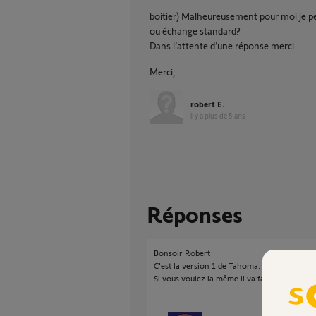
boitier) Malheureusement pour moi je pen
ou échange standard?
Dans l’attente d’une réponse merci
Merci,
robert E.
il y a plus de 5 ans
Réponses
Bonsoir Robert
C'est la version 1 de Tahoma.
Si vous voulez la même il va falloir chercher