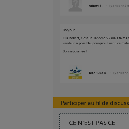
robert E.
il y a plus de 5 
Bonjour
Oui Robert, c'est un Tahoma V2 mais faîtes 
vendeur si possible, pourquoi il vend ce matér
Bonne journée !
Jean-Luc B.
il y a plus de
Participer au fil de discus
CE N'EST PAS CE