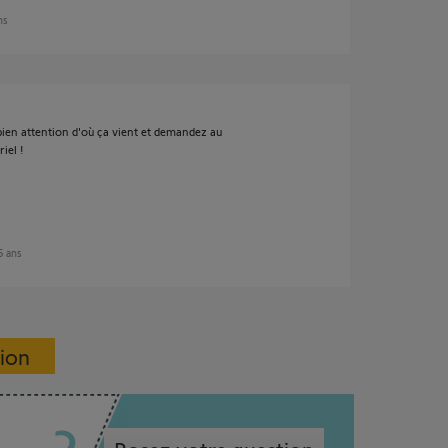
ans
bien attention d'où ça vient et demandez au
iel !
 5 ans
sion