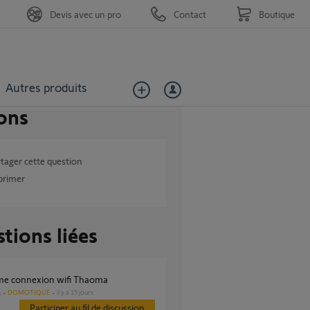
Devis avec un pro
Contact
Boutique
Autres produits
ons
tager cette question
primer
tions liées
ème connexion wifi Thaoma
DOMOTIQUE
il y a 15 jours
s
Participer au fil de discussion