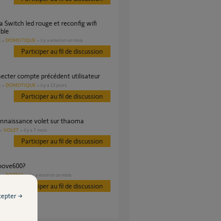
ble
DOMOTIQUE
il y a environ un mois
s
Participer au fil de discussion
necter compte précédent utilisateur
DOMOTIQUE
il y a 13 jours
s
Participer au fil de discussion
connaissance volet sur thaoma
VOLET
il y a 7 mois
Participer au fil de discussion
moove600?
PORTAIL
il y a environ un mois
s
Participer au fil de discussion
cepter →