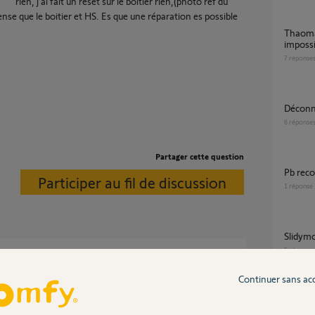
rien, j’ai fait un reset sur le boitier rien,(photo réf du
se que le boitier et HS. Es que une réparation es possible
Thaoma Switch led rouge et reconfig wifi
impossi
7
réponse
Décon
6
réponse
Partager cette question
Pb re
Participer au fil de discussion
1
réponse
slidy
5
réponse
 en occasion car elle n'est plus produite.
Continuer sans ac