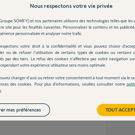
Nous respectons votre vie privée
 ans
Inter
Groupe SOMFY) et nos partenaires utilisons des technologies telles que les 
re site pour les finalités suivantes: Personnaliser le contenu et les publicités
érience personnalisée et analyser notre trafic.
Homa V2.
iera plus des nouvelles avancées.
espectons votre droit à la confidentialité et vous pouvez choisir d’accep
ler ou de refuser l'utilisation de certains types de cookies ou certains s
és par des tiers. Le refus des cookies n’affectera pas votre navigation sur 
cependant votre expérience utilisateur sera moins optimale.
 5 ans
ouvez changer d'avis ou retirer votre consentement à tout moment via le ce
ences des cookies. Pour plus d’informations, veuillez consulter notre
poli
s
.
ity es une box V2? j'ai opportunité d'acheter
er mes préférences
TOUT ACCEP