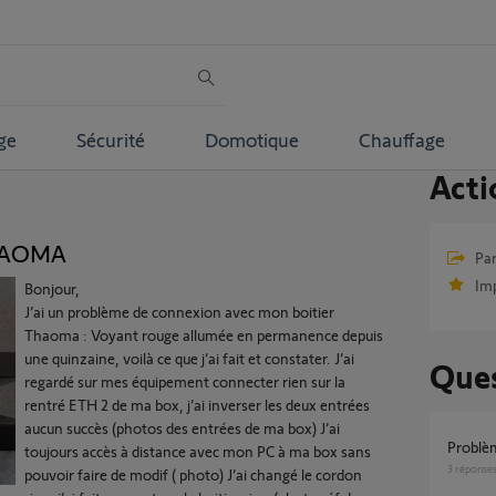
ge
Sécurité
Domotique
Chauffage
Acti
THAOMA
Par
Im
Bonjour,
J’ai un problème de connexion avec mon boitier
Thaoma : Voyant rouge allumée en permanence depuis
une quinzaine, voilà ce que j’ai fait et constater. J’ai
Ques
regardé sur mes équipement connecter rien sur la
rentré ETH 2 de ma box, j’ai inverser les deux entrées
aucun succès (photos des entrées de ma box) J’ai
Probl
toujours accès à distance avec mon PC à ma box sans
3
réponse
pouvoir faire de modif ( photo) J’ai changé le cordon