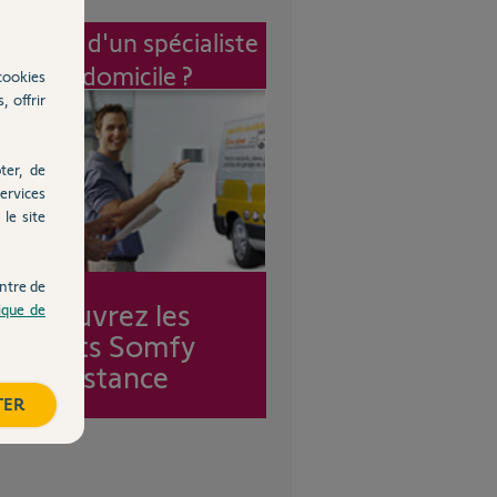
vention d'un spécialiste
à mon domicile ?
cookies
, offrir
ter, de
ervices
le site
ntre de
Découvrez les
tique de
forfaits Somfy
Assistance
TER