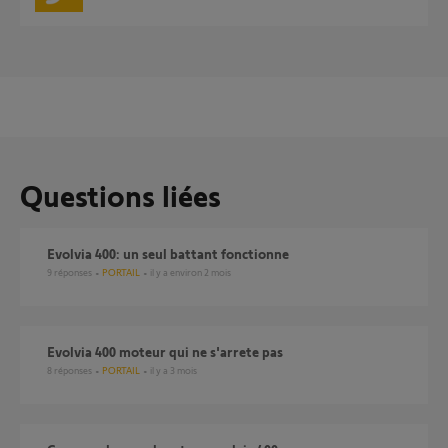
Questions liées
Evolvia 400: un seul battant fonctionne
9
réponses
PORTAIL
il y a environ 2 mois
Evolvia 400 moteur qui ne s'arrete pas
8
réponses
PORTAIL
il y a 3 mois