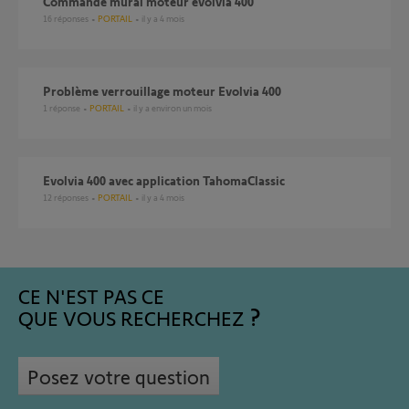
Commande mural moteur evolvia 400
16
réponses
PORTAIL
il y a 4 mois
Problème verrouillage moteur Evolvia 400
1
réponse
PORTAIL
il y a environ un mois
Evolvia 400 avec application TahomaClassic
12
réponses
PORTAIL
il y a 4 mois
CE N'EST PAS CE
QUE VOUS RECHERCHEZ
Posez votre question