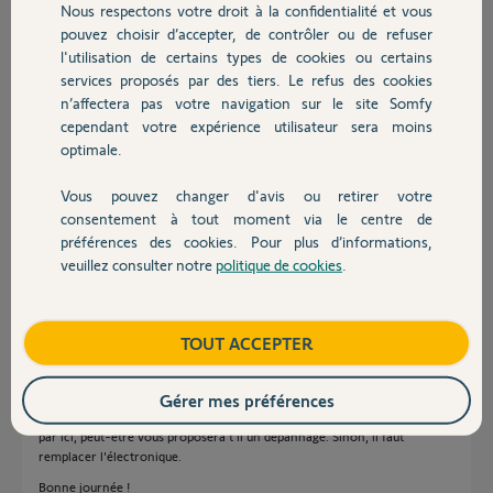
Nous respectons votre droit à la confidentialité et vous
J'appuie à nouveau sur la télécommande et rien ne se passe si ce
Chauffage
pouvez choisir d’accepter, de contrôler ou de refuser
n'est le moteur qui à nouveau fait du bruit.
l'utilisation de certains types de cookies ou certains
Je pense que c'est la butée "électronique" qui ne fonctionne plus car
le moteur continue à fonctionner comme si la butée n'était pas
services proposés par des tiers. Le refus des cookies
Autres produits
atteinte. Qu'en pensez vous ?
n’affectera pas votre navigation sur le site Somfy
Cordialement,
cependant votre expérience utilisateur sera moins
optimale.
Romain C.
Vous pouvez changer d'avis ou retirer votre
il y a plus de 5 ans
Devis avec un pro
consentement à tout moment via le centre de
Participer au fil de discussion
préférences des cookies. Pour plus d’informations,
veuillez consulter notre
politique de cookies
.
Contact
Réponses
Boutique
TOUT ACCEPTER
Bonjour Romain
Gérer mes préférences
C'est sans doute un problème sur la carte électronique. Si Richy passe
par ici, peut-être vous proposera t'il un dépannage. Sinon, il faut
remplacer l'électronique.
Bonne journée !