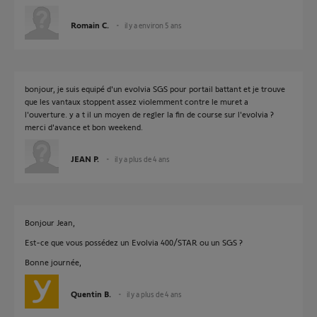
Romain C.
il y a environ 5 ans
bonjour, je suis equipé d'un evolvia SGS pour portail battant et je trouve
que les vantaux stoppent assez violemment contre le muret a
l'ouverture. y a t il un moyen de regler la fin de course sur l'evolvia ?
merci d'avance et bon weekend.
JEAN P.
il y a plus de 4 ans
Bonjour Jean,
Est-ce que vous possédez un Evolvia 400/STAR ou un SGS ?
Bonne journée,
Quentin B.
il y a plus de 4 ans