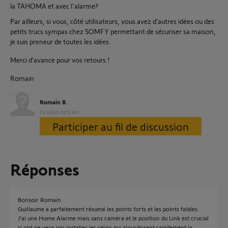
la TAHOMA et avec l'alarme?
Par ailleurs, si vous, côté utilisateurs, vous avez d’autres idées ou des
petits trucs sympas chez SOMFY permettant de sécuriser sa maison,
je suis preneur de toutes les idées.
Merci d’avance pour vos retours !
Romain
Romain B.
il y a plus de 5 ans
Participer au fil de discussion
Réponses
Bonsoir Romain
Guillaume a parfaitement résumé les points forts et les points faibles.
J'ai une Home Alarme mais sans caméra et le position du Link est crucial
si ont ne veux pas installer les relais qui alourdissent rapidement la