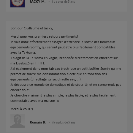
JACKY M.
il y a plus de 5 ans
Bonjour Guillaume et Jacky,
Merci pour vos premiers retours pertinents!
Je vais donc effectivement essayer d’attendre la sortie des nouveaux
équipements Somfy, qui seront peut être plus facilement compatibles
avec la TaHoma.
Il s’agit de la TaHoma en vague, branchée directement en ethernet sur
ma Livebox5 en FTTH.
J’ai également dans mon tableau électrique un petit boîtier Somfy qui me
permet de suivre ma consommation électrique en fonction des
équipements (chauffage, prise, chauffe eau, ...).
Je découvre ce monde de domotique et de sécurité, et ne comprends pas
encore tout!
Je cherche vraiment le plus simple, le plus fiable, et le plus facilement
connectable avec ma maison ☺️
Merci à vous :)
Romain B.
il y a plus de 5 ans