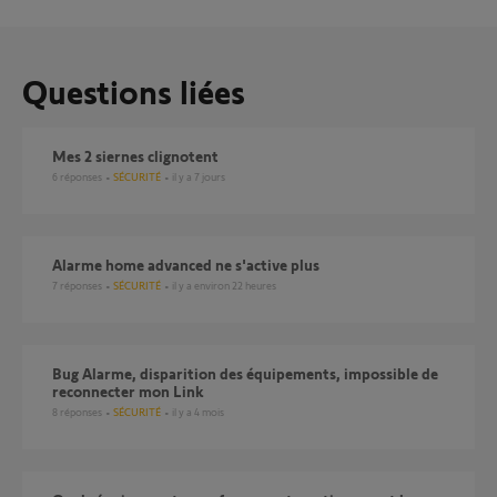
Questions liées
Mes 2 siernes clignotent
6
réponses
SÉCURITÉ
il y a 7 jours
Alarme home advanced ne s'active plus
7
réponses
SÉCURITÉ
il y a environ 22 heures
Bug Alarme, disparition des équipements, impossible de
reconnecter mon Link
8
réponses
SÉCURITÉ
il y a 4 mois