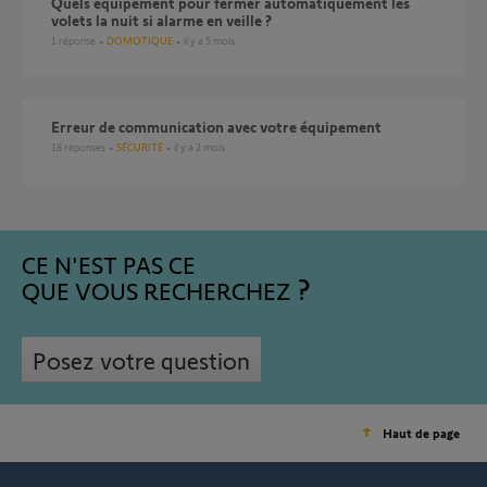
Quels équipement pour fermer automatiquement les
volets la nuit si alarme en veille ?
1
réponse
DOMOTIQUE
il y a 5 mois
Erreur de communication avec votre équipement
18
réponses
SÉCURITÉ
il y a 2 mois
CE N'EST PAS CE
QUE VOUS RECHERCHEZ
Posez votre question
Haut de page