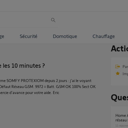
ge
Sécurité
Domotique
Chauffage
Acti
les 10 minutes ?
Par
Im
rme SOMFY PROTEXIOM depuis 2 jours : j'ai le voyant
c le Défaut Réseau GSM. 9972 = Batt. GSM OK 100% Sect OK
ercie d'avance pour votre aide. Eric
Ques
Home Alarm Advanced ne bascule pas sur
réseau
11
répons