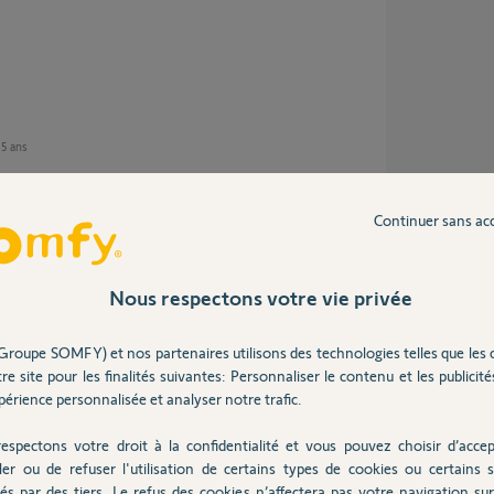
n 5 ans
Continuer sans ac
larme, par contre, elle est encore sous
au module, est ce que je risque de perdre la
Nous respectons votre vie privée
Groupe SOMFY) et nos partenaires utilisons des technologies telles que les 
re site pour les finalités suivantes: Personnaliser le contenu et les publicités
érience personnalisée et analyser notre trafic.
espectons votre droit à la confidentialité et vous pouvez choisir d’accep
réinitialisez le module.
ler ou de refuser l'utilisation de certains types de cookies ou certains s
és par des tiers. Le refus des cookies n’affectera pas votre navigation sur 