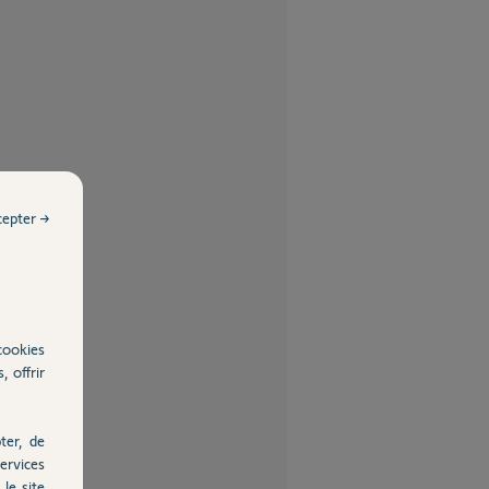
cepter →
cookies
, offrir
ter, de
ervices
le site