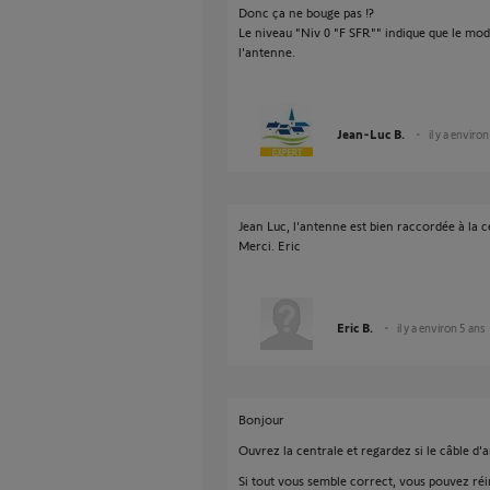
Donc ça ne bouge pas !?
Le niveau "Niv 0 "F SFR"" indique que le mod
l'antenne.
Jean-Luc B.
il y a enviro
Jean Luc, l'antenne est bien raccordée à la c
Merci. Eric
Eric B.
il y a environ 5 ans
Bonjour
Ouvrez la centrale et regardez si le câble d'a
Si tout vous semble correct, vous pouvez réin