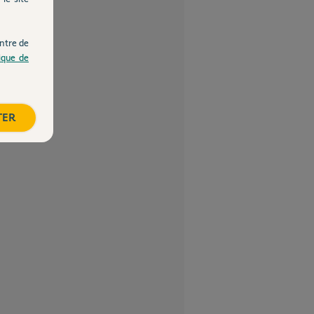
ntre de
tique de
TER