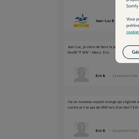
Somfy 
Vous p
Jean-Luc B.
il y a enviro
préfér
cookie
Jean Luc, je viens de faire la procédure comp
Gér
Niv99 "F SFR". Merci. Eric
Eric B.
il y a environ 5 ans
J'ai un nouveau voyant orange qui clignote a
contre je n'ai pas de SMS lors d'un test ? Es
Eric B.
il y a environ 5 ans