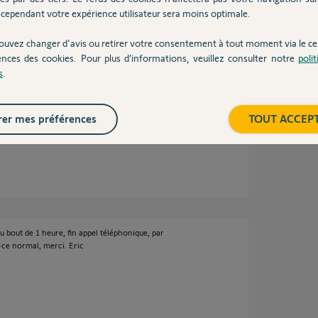
cependant votre expérience utilisateur sera moins optimale.
ouvez changer d'avis ou retirer votre consentement à tout moment via le ce
n 5 ans
ences des cookies. Pour plus d’informations, veuillez consulter notre
poli
s
.
lète et le paramètre 9995 est le suivant État 50
er mes préférences
TOUT ACCEP
u bout de 1 heure, fin appel téléphonique, par
t-ce normal, merci. Eric