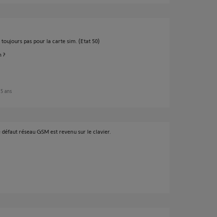
toujours pas pour la carte sim. (Etat 50)
m ?
n 5 ans
e défaut réseau GSM est revenu sur le clavier.