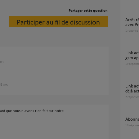
Partager cette question
Arrêt réseau mobile 2G fin 2026 fonctionnant
Participer au fil de discussion
avec P
1
réponse
Link advanced ne se reconnecte pas au wifi ni
gsm apr
im.
19
répons
n 5 ans
Link advanced ne propose pas le GSM si WIFI
déjà ac
2
réponse
hant que nous n'avons rien fait sur notre
Abonn
18
répons