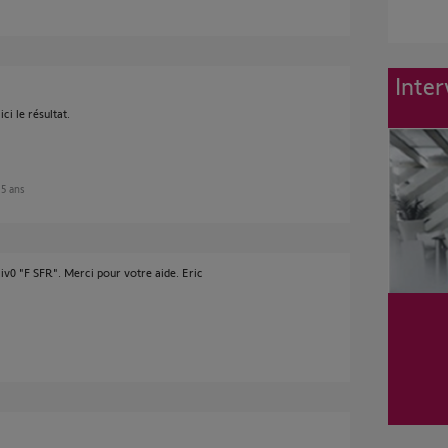
Inter
ci le résultat.
n 5 ans
iv0 "F SFR". Merci pour votre aide. Eric