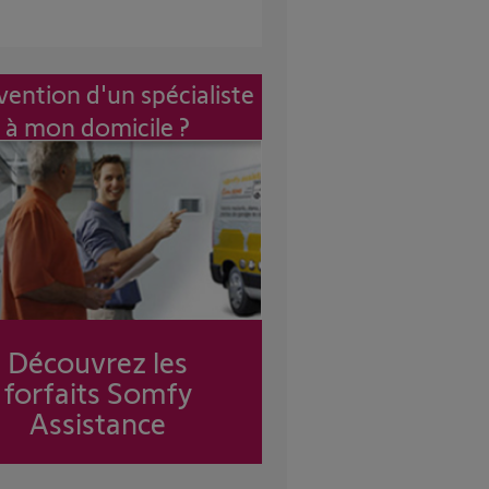
vention d'un spécialiste
à mon domicile ?
Découvrez les
forfaits Somfy
Assistance