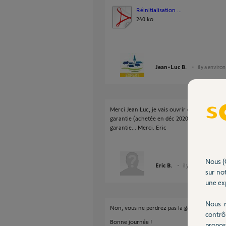
Réinitialisation ...
240 ko
Jean-Luc B.
il y a enviro
Merci Jean Luc, je vais ouvrir et regarder l'a
garantie (achetée en déc 2020), si je touche 
garantie... Merci. Eric
Nous (
Eric B.
il y a environ 5 ans
sur not
une exp
Nous r
Non, vous ne perdrez pas la garantie si vous 
contrô
Bonne journée !
propos