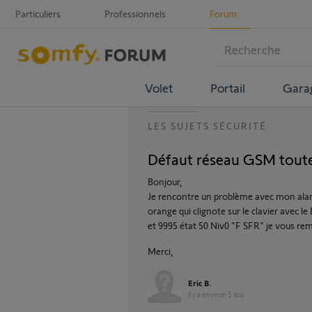
Particuliers
Professionnels
Forum
Volet
Portail
Gara
LES SUJETS SÉCURITÉ
Défaut réseau GSM toute 
Bonjour,
Je rencontre un problème avec mon ala
orange qui clignote sur le clavier ave
et 9995 état 50 Niv0 "F SFR" je vous rem
Merci,
Eric B.
il y a environ 5 ans