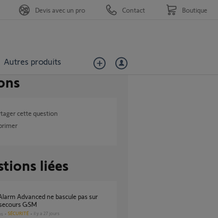
Devis avec un pro
Contact
Boutique
Autres produits
ons
tager cette question
primer
tions liées
 secours GSM
SÉCURITÉ
il y a 27 jours
es